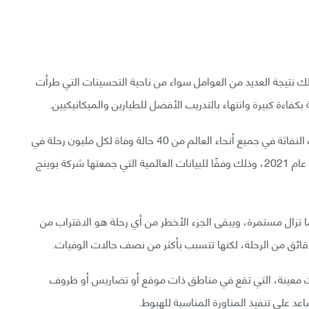
وذلك نتيجة العديد من العوامل سواء من ناحية التحسينات التي طرأت
بكفاءة كبيرة وانتهاء بالتدريب الأفضل للطيارين والميكانيكيين.
انخفض عدد الحوادث المميتة التي تعرضت لها الطائرات النفاثة في جميع أنحاء العالم من 40 حالة وفاة لكل مليون رحلة في
عام 1959 إلى 0.05 حالة وفاة فقط لكل مليون رحلة في عام 2021، وذلك وفقًا للبيانات العالمية التي جمعتها شركة بوينج
ا تزال مستمرة، ويبقى الجزء الأخطر من أي رحلة هو الاقتراب من
ائق من الرحلة، لكنها تتسبب بأكثر من نصف حالات الوفيات.
رات معينة، التي تقع في مناطق ذات موقع أو تضاريس أو ظروف
عد على تنفيذ المناورة المناسبة للهبوط.