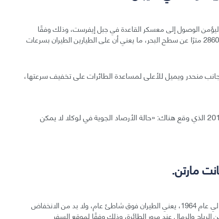
ير إدموند هيلاري ليؤمن الوصول إلى معسكر القاعدة في جبل إيفرست، وذلك وفقًا
لأخبار موقع ياهو، التي تشير أيضًا إلى أن ارتفاع المطار نحو 2860 مترًا عن سطح البحر، ما يعني أن على الطيارين الطيران بسرعات
 الصغير الذي يبلغ طوله 527 مترًا على جانب منحدر ويميل للأعلى لمساعدة الطائرات على تخفيف سرعتها،
إضافة إلى ذلك فقد أشار تقرير حكومي إلى حادث عام 2017 الذي وقع هناك: «حالة الأرصاد الجوية في لوكلا لا يمكن
الهبوط في هذا المطار الكاريبي، الذي افتُتح في موقعه الحالي عام 1964، يعني الطيران فوق شاطئ عام، ولا بد من الانخفاض
لرياح والرمال عند مرور الطائرة، وذلك وفقًا لموقع السفر