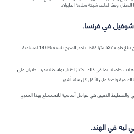
يقع هذا المطار في جبال الألب الفرنسية، ويحتوي على مدرج يبلغ طوله 537 مترًا فقط. ينحدر المدرج بنسبة %18.6 لمساعدة
هلات خاصة، بما في ذلك اجتياز اختبار بواسطة مدرب طيران على
اك مرة واحدة على الأقل كل ستة أشهر.
اني والتخطيط الدقيق هي عوامل أساسية للاستمتاع بهذا المدرج