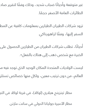
غير متوقعة وأحيانًا ضباب شديد، وذلك وفقًا لتقرير ص
الطائرات العامة الأصغر حجمًا.
تزود شركات الطيران الطيارين بمعلومات كافية عن المط
السفر إليها، وفقًا لزاهورناكي.
أحيانًا، تطلب شركات الطيران من الطيارين الحصول على
الخبرة مع شخص ذهب إلى هناك بالفعل».
العالم، من دون ترتيب معين، ولكل منها خصائص تستلزم
مطار تينزينج هيلاري (لوكلا)، في قرية لوكلا في النيب
مطار الأميرة جوليانا الدولي في سانت مارتن.