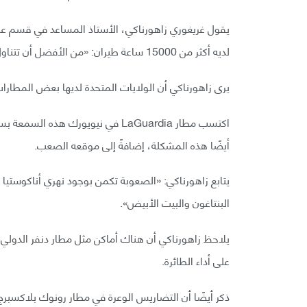
يقول غريغوري زاهورناكي، الأستاذ المساعد في قسم علو
لديه أكثر من 15000 ساعة طيران: «من الأفضل أن تتناول غداءك مع عائلتك قبل أن تذهب إلى تلك المطارات».
يرى زاهورناكي أن الولايات المتحدة لديها بعض المطارات 
اكتسب مطار LaGuardia في نيويورك ه
أيضًا هذه المشكلة، إضافةً إلى موقعه الصعب.
يتابع زاهورناكي: «الصعوبة تكمن بوجود نهري أناكوستي
البنتاغون والبيت الأبيض».
يلاحظ زاهورناكي أن هناك أماكن مثل مطار دنفر الدولي، إذ
على أداء الطائرة.
ذكر أيضًا أن التضاريس الوعرة في مطار رونوك بلاكسبرج 