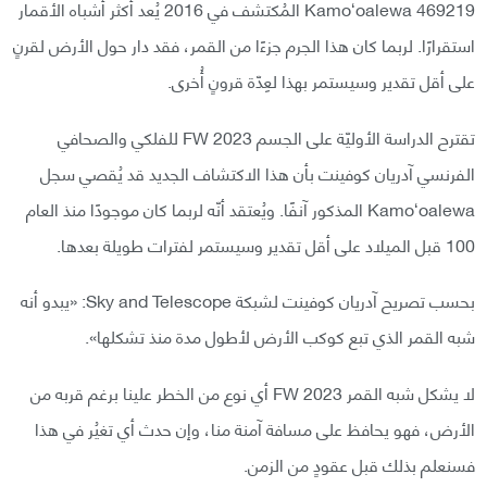
469219 Kamoʻoalewa المُكتشف في 2016 يُعد أكثر أشباه الأقمار
استقرارًا. لربما كان هذا الجرم جزءًا من القمر، فقد دار حول الأرض لقرنٍ
على أقل تقدير وسيستمر بهذا لعِدّة قرونٍ أُخرى.
تقترح الدراسة الأوليّة على الجسم 2023 FW للفلكي والصحافي
الفرنسي آدريان كوفينت بأن هذا الاكتشاف الجديد قد يُقصي سجل
Kamoʻoalewa المذكور آنفًا. ويُعتقد أنّه لربما كان موجودًا منذ العام
100 قبل الميلاد على أقل تقدير وسيستمر لفترات طويلة بعدها.
بحسب تصريح آدريان كوفينت لشبكة Sky and Telescope: «يبدو أنه
شبه القمر الذي تبع كوكب الأرض لأطول مدة منذ تشكلها».
لا يشكل شبه القمر 2023 FW أي نوع من الخطر علينا برغم قربه من
الأرض، فهو يحافظ على مسافة آمنة منا، وإن حدث أي تغيُر في هذا
فسنعلم بذلك قبل عقودٍ من الزمن.