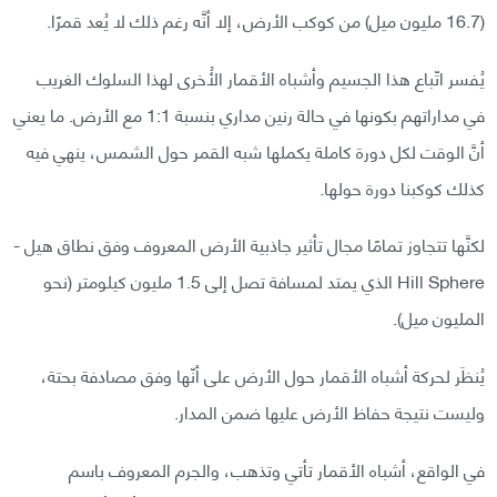
(16.7 مليون ميل) من كوكب الأرض، إلا أنَّه رغم ذلك لا يُعد قمرًا.
يُفسر اتّباع هذا الجسيم وأشباه الأقمار الأُخرى لهذا السلوك الغريب
في مداراتهم بكونها في حالة رنين مداري بنسبة 1:1 مع الأرض. ما يعني
أنَّ الوقت لكل دورة كاملة يكملها شبه القمر حول الشمس، ينهي فيه
كذلك كوكبنا دورة حولها.
لكنَّها تتجاوز تمامًا مجال تأثير جاذبية الأرض المعروف وفق نطاق هيل -
Hill Sphere الذي يمتد لمسافة تصل إلى 1.5 مليون كيلومتر (نحو
المليون ميل).
يُنظَر لحركة أشباه الأقمار حول الأرض على أنّها وفق مصادفة بحتة،
وليست نتيجة حفاظ الأرض عليها ضمن المدار.
في الواقع، أشباه الأقمار تأتي وتذهب، والجرم المعروف باسم