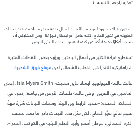
تغذيةً راجعةً بالنسبة لنا.
ستكون هناك ضرورة لمزيد من الأبحاث لتحلل بدقة مدى مساهمة هذه النباتات
الطويلة في تغيير المناخ، لكنه عامل آخر لإدخال تنبؤاتنا، ومن المفترض أن
يمنحنا أفكارًا دقيقة أكثر عن كيفية تغييرنا النظام البيئي للأرض.
تستطيع قراءة الكثير من أعمال الباحثين ورؤية بعض اللقطات المثيرة
الدراماتيكية للتندرا في القطب الشمالي لدى
موقع فريق الشجيرة
.
قالت عالمة الجيولوجيا ايسلا مايرز سميث- Isla Myers Smith، إحدى
العاملين في الفريق، وهي عالمة طبقات الأرض من جامعة إدنبرة في
المملكة المتحدة: «تحديد الرابط بين البيئة وسمات النباتات شيءٌ مهمٌّ
لفهم نتائج تغيُّر المناخ، لكن مثل هذه الأبحاث نادرًا ما تمتد لنصف
الكرة الشمالي، موطن أصغر وأبرد النظم البيئية في الكوكب، التندرا».