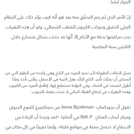
الجوار أيضًا.
إنّ الأمر الذي لم يتم التحقّق منه بعد هو أنّه كيف يؤثر ذلك على النظام
البيئي الدقيق ودورات الكربون للقطب الشمالي، ولو أن هذه التغيرات
يجب مراقبتها بدقة مع الأيام إلّا أنّها قد حدثت بشكل متسارع خلال
الثلاثين سنة الماضية.
تميل النباتات الطويلة لأن تحجز المزيد من الثلج وهي واحدة من الطرق التي من
الممكن أن تملك تأثير، الثلج الزائد يعزل التربة في الأسفل، والتي تأخذ وقتًا
أطول لتتجمد في الشتاء، وفي النهاية تستطيع إنهاء إطلاق المزيد من الكربون.
وهذه التغيرات في ارتفاع الغطاء النباتي لا تحدث فقط بالجيوب.
تقول آن بجوركمان- Anne Bjorkman من سينكنبيرغ للتنوع الحيوي
ومركز أبحاث المناخ- BiK-F في ألمانيا: «لقد وجدنا أن الزيادة في
الارتفاع لا تحصل فقط في مواقع قليلة، وإنما تقريبًا في كل مكان في