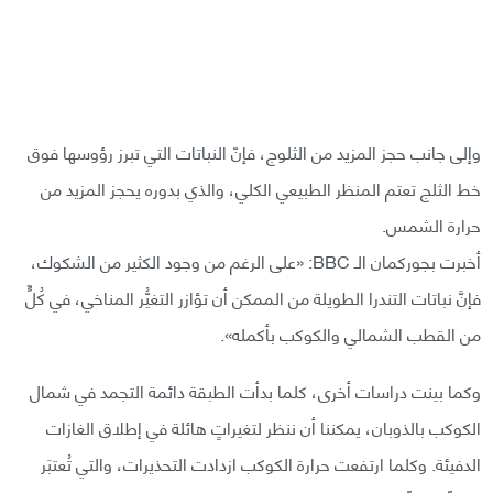
وإلى جانب حجز المزيد من الثلوج، فإنّ النباتات التي تبرز رؤوسها فوق
خط الثلج تعتم المنظر الطبيعي الكلي، والذي بدوره يحجز المزيد من
حرارة الشمس.
أخبرت بجوركمان الـ BBC: «على الرغم من وجود الكثير من الشكوك،
فإنَّ نباتات التندرا الطويلة من الممكن أن تؤازر التغيُّر المناخي، في كُلٍّ
من القطب الشمالي والكوكب بأكمله».
وكما بينت دراسات أخرى، كلما بدأت الطبقة دائمة التجمد في شمال
الكوكب بالذوبان، يمكننا أن ننظر لتغيراتٍ هائلة في إطلاق الغازات
الدفيئة. وكلما ارتفعت حرارة الكوكب ازدادت التحذيرات، والتي تُعتبَر