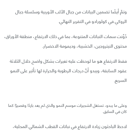
وتمَّ أيضًا تضمين البيانات من جبال الألب الأوربية وسلسلة جبال
الروكي في كولورادو في التقرير النهائي.
دُوِّنت سمات النباتات المتنوعة، بما في ذلك الارتفاع، منطقة الأوراق،
محتوى النيتروجين، الخشبية، وديمومة الاخضرار.
فقط الارتفاع هو ما لوحظت عليه تغيرات بشكل واضح خلال الثلاثة
عقود السابقة، ويبدو أنَّ درجات الرطوبة والحرارة لها تأثير على النمو
السريع.
وعلى ما يبدو، تستغل الشجيرات موسم النمو والذي لم يعد باردًا وقصيرًا كما
كان في السابق.
لاحظ الباحثون زيادة الارتفاع في نباتات القطب الشمالي المحلية،