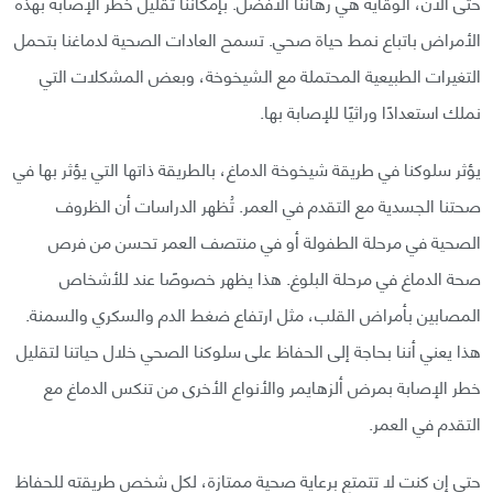
حتى الآن، الوقاية هي رهاننا الأفضل. بإمكاننا تقليل خطر الإصابة بهذه
الأمراض باتباع نمط حياة صحي. تسمح العادات الصحية لدماغنا بتحمل
التغيرات الطبيعية المحتملة مع الشيخوخة، وبعض المشكلات التي
نملك استعدادًا وراثيًا للإصابة بها.
يؤثر سلوكنا في طريقة شيخوخة الدماغ، بالطريقة ذاتها التي يؤثر بها في
صحتنا الجسدية مع التقدم في العمر. تُظهر الدراسات أن الظروف
الصحية في مرحلة الطفولة أو في منتصف العمر تحسن من فرص
صحة الدماغ في مرحلة البلوغ. هذا يظهر خصوصًا عند للأشخاص
المصابين بأمراض القلب، مثل ارتفاع ضغط الدم والسكري والسمنة.
هذا يعني أننا بحاجة إلى الحفاظ على سلوكنا الصحي خلال حياتنا لتقليل
خطر الإصابة بمرض ألزهايمر والأنواع الأخرى من تنكس الدماغ مع
التقدم في العمر.
حتى إن كنت لا تتمتع برعاية صحية ممتازة، لكل شخص طريقته للحفاظ