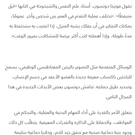
تقول فونيتا دوتسون، أستاذ علم النفس والشيخوخة في كتابها «ابقَ
متيقظًا»: «تختلف عملية التقدم في العمر بين شخص وآخر. عمومًا،
يمكنك التفكير في أن عقلك يشبه المنزل، إذا اعتنيت به ستحتفظ به
مدةً طويلة، وإذا أهملته كنت أكثر عرضة للمشكلات بمرور الوقت».
الوسائل المتقدمة مثل التصوير بالرنين المغناطيسي الوظيفي، يسمح
للباحثين باكتساب معرفة جديدة بالعضو الأعقد في جسم الإنسان،
وتحديد طرق حمايته. تناقش دوتسون بعض الأبحاث الجديدة في هذا
المجال النامي.
يتعلق الأمر بالقدرة على أداء المهام البدنية والعقلية، والتحكم في
العواطف، والحفاظ على الذاكرة والقدرات المعرفية. يتطلّب كل ذلك
وجود بنية دماغية صحية مع تدفق جيد للدم، وخلايا دماغية سليمة