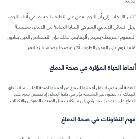
جديدة.
تُشير الأبحاث إلى أن النوم يعمل على تنظيف الجسم. في أثناء النوم،
يزيل السائل الدماغي الشوكي البقايا السامة من الدماغ، متضمنةً
السموم المرتبطة بمرض ألزهايمر. لذلك فإن الأشخاص الذين يعانون
قلة النوم على المدى الطويل أكثر عرضة للإصابة بألزهايمر.
أنماط الحياة المؤثرة في صحة الدماغ
التغذية أمر مهم، لا تقل أهميتها للدماغ عن أهميتها لصحة القلب. مثلًا، تظهر
الأبحاث أن الدهون غير المشبعة تؤثر في خلايا الدماغ، إذ تخفض قدرة خلايا
الدماغ على التواصل، ما يؤدي إلى مشكلات مثل الضعف المعرفي والاكتئاب.
فهم التفاوتات في صحة الدماغ
نحن بحاجة إلى معرفة المزيد عن كيفية تأثير الثقافات المختلفة والبيئات