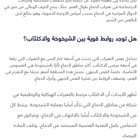
الاجتماعية في تغيرات الدماغ طوال العمر. مثلًا، ينتج الخرف الوعائي من ضرر في
الدوائر المزاجية في الدماغ بسبب أمراض الأوعية الدموية، وهو شائع لدى
البالغين من السُمر.
هل توجد روابط قوية بين الشيخوخة والاكتئاب؟
تتداخل بعض التغيرات التي تحدث في أدمغة كبار السن مع التغيرات التي نراها
في أدمغة مرضى الاكتئاب. أكثر مناطق الدماغ تأثرًا بالشيخوخة هي الفصوص
الأمامية، خاصةً الفص الجبهي. تصبح هذه المنطقة أصغر حجمًا مع التقدم في
العمر، وتضعف الروابط بين قشرة الفص الجبهي وأجزاء الدماغ.
تُظهر الأبحاث أن الاكتئاب مرتبط بالتغيرات الهيكلية والوظيفية في
شبكة من مناطق الدماغ التي تتأثر أيضًا بعملية الشيخوخة. يرتبط كل
من الشيخوخة والاكتئاب أيضًا بالالتهاب في الدماغ، ويترافق مع
انخفاض عامل التغذية العصبية المستمد من الدماغ، وتلف المادة
البيضاء.