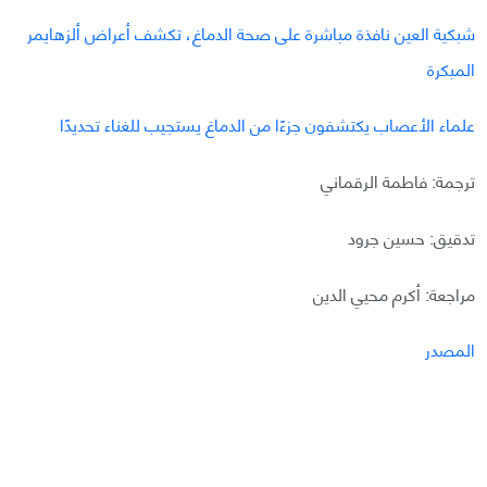
شبكیة العین نافذة مباشرة على صحة الدماغ، تكشف أعراض ألزھایمر
المبكرة
علماء الأعصاب يكتشفون جزءًا من الدماغ يستجيب للغناء تحديدًا
ترجمة: فاطمة الرقماني
تدقيق: حسين جرود
مراجعة: أكرم محيي الدين
المصدر