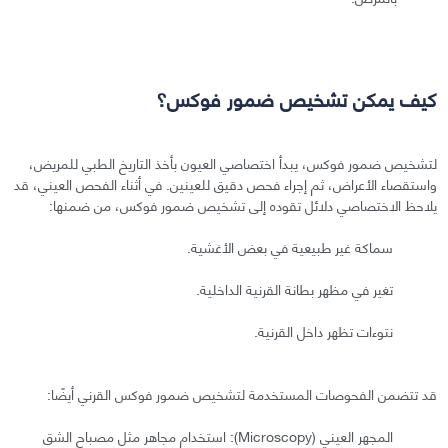
كيف يمكن تشخيص ضمور فوكس؟
لتشخيص ضمور فوكس، يبدأ اختصاصي العيون بأخذ التاريخ الطبي للمريض،
واستقصاء الأعراض، ثم إجراء فحص دقيق للعينين. في أثناء الفحص العيني، قد
يلاحظ الاختصاصي دلائل تقوده إلى تشخيص ضمور فوكس، من ضمنها:
سماكة غير طبيعية في بعض الأغشية.
تغير في مظهر بطانة القرنية الداخلية.
نتوءات تظهر داخل القرنية.
قد تتضمن الفحوصات المستخدمة لتشخيص ضمور فوكس القرني أيضًا:
المجهر العيني (Microscopy): استخدام مجاهر مثل مصباح الشق