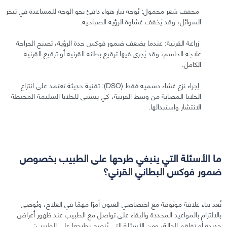
مجفف شعر محمول: يُوجه تيار هواء دافئ نحو الوجه للمساعدة في تبخر
السوائل، وقد يُخفف غشاوة الرؤية الصباحية.
زراعة القرنية: عندما يضعف ضمور فوكس حدة الرؤية، تصبح الجراحة
علاجه الحاسم، وقد يُجرى فيها ترقيع بطانة القرنية أو ترقيع القرنية
الكامل.
إجراء نزع غشاء دسميه فقط (DSO): تقنية حديثة تعتمد على انتزاع
الخلايا المصابة من وسط القرنية، كي يتسنى للخلايا السليمة المحيطة
الانتشار واستبدالها.
ما الأسئلة التي ينبغي طرحها على الطبيب بخصوص
ضمور فوكس البطاني القرني؟
تُعد بناء علاقة موثوقة مع اختصاصي العيون أمرًا مهمًا في العلاج، ويُوصى
بالالتزام بالمواعيد المحددة والبقاء على تواصل مع الطبيب عند ظهور أعراض
جديدة أو تفاقم الحالة، ومن الأسئلة التي يُنصح بطرحها على الطبيب: