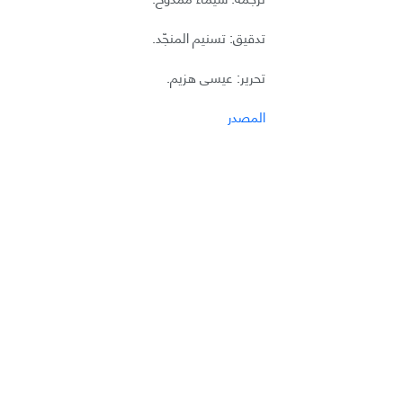
تدقيق: تسنيم المنجّد.
تحرير: عيسى هزيم.
المصدر