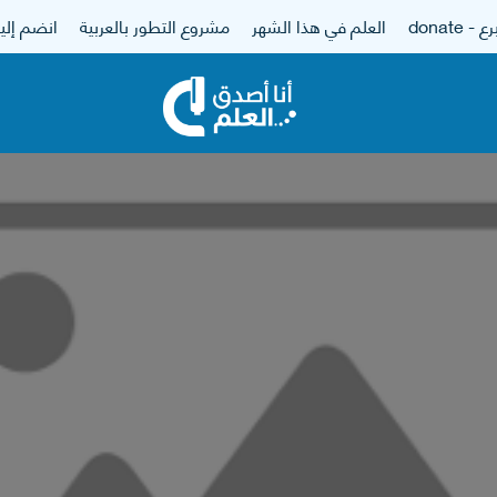
 - donate
العلم في هذا الشهر
مشروع التطور بالعربية
انضم إلين