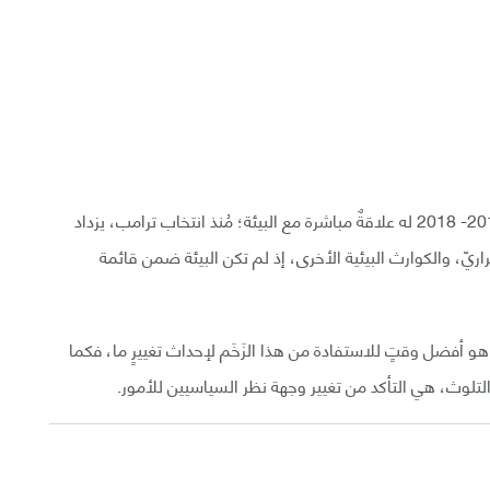
يوضّح الباحثون أكثر: «الفارق الكبير بين عامي 2016 و2017- 2018 له علاقةٌ مباشرة مع البيئة؛ مُنذ انتخاب ترامب، يزداد
ريّ، والكوارث البيئية الأخرى، إذ لم تكن البيئة ضمن قائمة
هذا هو أفضل وقتٍ للاستفادة من هذا الزَخَم لإحداث تغييرٍ ما، فكما
والتلوث، هي التأكد من تغيير وجهة نظر السياسيين للأمور.