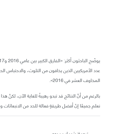
عدد الأمريكيين الذين يخافون من التلوث، والاحتباس الحرا
المخاوف العشر في 2016».
بالرغم من أنَّ النتائج قد تبدو رهيبةً للغاية الآن، لكنَّ 
نعلم جميعًا إنّ أفضل طريقةٍ فعالة للحد من الانبعاثات 
ترجمة: شيماء ممدوح.