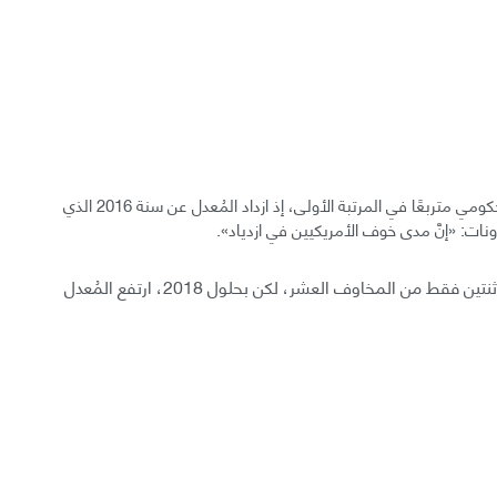
على مدار السنوات الأربع الأخيرة، ظل الخوفُ من الفساد الحكومي متربعًا في المرتبة الأولى، إذ ازداد المُعدل عن سنة 2016 الذي
في 2016، خاف 40% من سُكان الولايات المتحدة من اثنتين فقط من المخاوف العشر، لكن بحلول 2018، ارتفع المُعدل