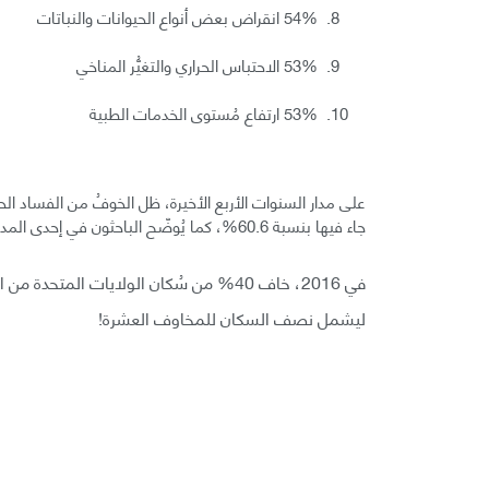
54% انقراض بعض أنواع الحيوانات والنباتات
53% الاحتباس الحراري والتغيُّر المناخي
53% ارتفاع مُستوى الخدمات الطبية
جاء فيها بنسبة 60.6%، كما يُوضّح الباحثون في إحدى المدونات: «إنَّ مدى خوف الأمريكيين في ازدياد».
ليشمل نصف السكان للمخاوف العشرة!