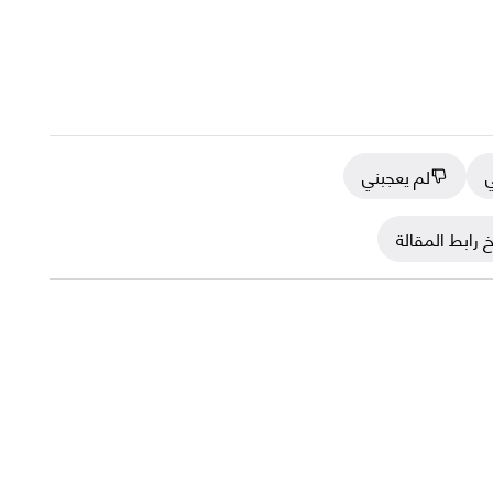
ي
لم يعجبني
 رابط المقالة