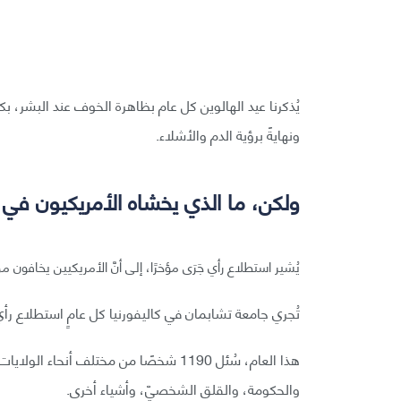
يُذكرنا عيد الهالوين كل عام بظاهرة الخوف عند البشر، بك
ونهايةً برؤية الدم والأشلاء.
ولكن، ما الذي يخشاه الأمريكيون في سنة 
يُشير استطلاع رأي جَرَى مؤخرًا، إلى أنَّ الأمريكيين يخافون
تُجري جامعة تشابمان في كاليفورنيا كل عامٍ استطلاع ر
والحكومة، والقلق الشخصيّ، وأشياء أخرى.