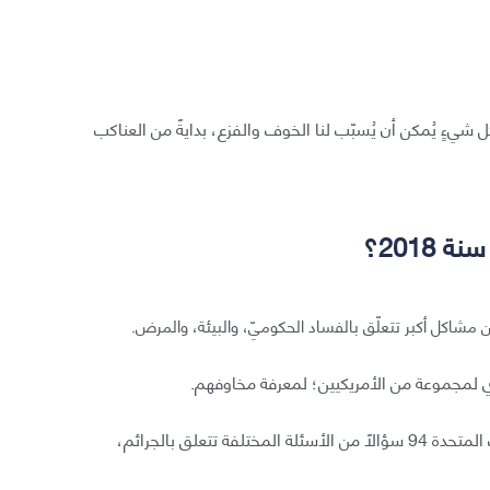
ل شيءٍ يُمكن أن يُسبّب لنا الخوف والفزع، بدايةً من العناكب
2018؟
 من مشاكل أكبر تتعلّق بالفساد الحكوميّ، والبيئة، والمرض.
أي لمجموعة من الأمريكيين؛ لمعرفة مخاوفهم.
هذا العام، سُئل 1190 شخصًا من مختلف أنحاء الولايات المتحدة 94 سؤالًا من الأسئلة المختلفة تتعلق بالجرائم،