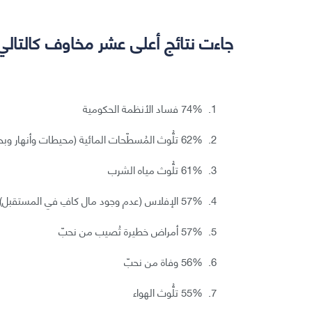
جاءت نتائج أعلى عشر مخاوف كالتالي
74% فساد الأنظمة الحكومية
62% تلُّوث المُسطّحات المائية (محيطات وأنهار وبحيرات).
61% تلُّوث مياه الشرب
57% الإفلاس (عدم وجود مال كافِ في المستقبل)
57% أمراض خطيرة تُصيب من نحبّ
56% وفاة من نحبّ
55% تلُّوث الهواء