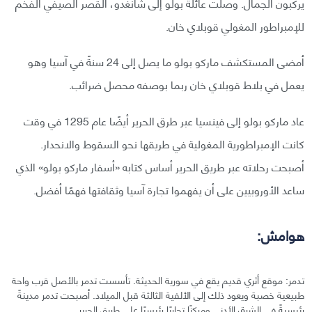
يركبون الجمال. وصلت عائلة بولو إلى شانغدو، القصر الصيفي الفخم
للإمبراطور المغولي قوبلاي خان.
أمضى المستكشف ماركو بولو ما يصل إلى 24 سنةً في آسيا وهو
يعمل في بلاط قوبلاي خان ربما بوصفه محصل ضرائب.
عاد ماركو بولو إلى فينسيا عبر طرق الحرير أيضًا عام 1295 في وقت
كانت الإمبراطورية المغولية في طريقها نحو السقوط والانحدار.
أصبحت رحلاته عبر طريق الحرير أساس كتابه «أسفار ماركو بولو» الذي
ساعد الأوروبيين على أن يفهموا تجارة آسيا وثقافتها فهمًا أفضل.
هوامش:
تدمر: موقع أثري قديم يقع في سورية الحديثة. تأسست تدمر بالأصل قرب واحة
طبيعية خصبة ويعود ذلك إلى الألفية الثالثة قبل الميلاد. أصبحت تدمر مدينةً
رئيسيةً في الشرق الأدنى ومركزًا تجاريًا رئيسيًا على طريق الحرير.