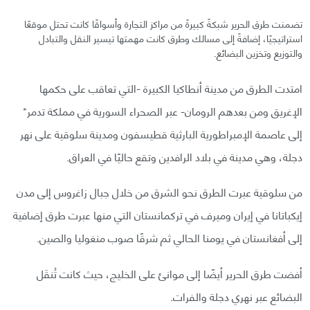
تضمنت طرق الحرير شبكةً كبيرةً من مراكز التجارة وأسواقًا كانت تحتل موقعًا
استراتيجيًا، إضافةً إلى مسالك وطرق كانت مهمتها تيسير النقل والتبادل
والتوزيع وتخزين البضائع.
امتدت الطرق من مدينة أنطاكيا الكبيرة -التي تعاقب على حكمها
الإغريق ومن بعدهم الرومان- عبر الصحراء السورية في مملكة تدمر*
إلى عاصمة الإمبراطورية البارثية قطيسفون ومدينة سلوقية على نهر
دجلة، وهي مدينة في بلاد الرافدين وتقع حاليًا في العراق.
من سلوقية عبرت الطرق نحو الشرق من خلال جبال زاغروس إلى مدن
إيكباتانا في إيران وميرف في تركمانستان التي منها عبرت طرق إضافية
إلى أفغانستان في يومنا الحالي ثم شرقًا صوب منغوليا والصين.
أفضت طرق الحرير أيضًا إلى موانئ على الخليج، حيث كانت تُنقَل
البضائع عبر نهري دجلة والفرات.