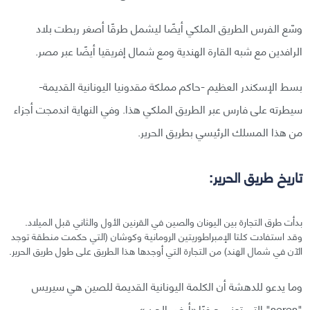
وسّع الفرس الطريق الملكي أيضًا ليشمل طرقًا أصغر ربطت بلاد
الرافدين مع شبه القارة الهندية ومع شمال إفريقيا أيضًا عبر مصر.
بسط الإسكندر العظيم -حاكم مملكة مقدونيا اليونانية القديمة-
سيطرته على فارس عبر الطريق الملكي هذا. وفي النهاية اندمجت أجزاء
من هذا المسلك الرئيسي بطريق الحرير.
تاريخ طريق الحرير:
بدأت طرق التجارة بين اليونان والصين في القرنين الأول والثاني قبل الميلاد.
وقد استفادت كلتا الإمبراطوريتين الرومانية وكوشان (التي حكمت منطقة توجد
الآن في شمال الهند) من التجارة التي أوجدها هذا الطريق على طول طريق الحرير.
وما يدعو للدهشة أن الكلمة اليونانية القديمة للصين هي سيريس
"seres" التي تعني حرفيًا «أرض الحرير».