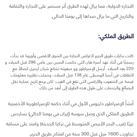
التجارة الدولية، فما يزال لهذه الطرق أثر مستمر على التجارة والثقافة
والتاريخ التي ما يزال صداها إلى يومنا الحالي.
الطريق الملكي:
كانت بدايات طريق الحرير لأغراض التجارة بين الشرق الأقصى وأوروبا قد بدأت
رسميًا في أثناء عهد أسرة هان التي حكمت الصين بين عامي 296 قبل الميلاد و
220 بعد الميلاد. أرسل الإمبراطور وو مبعوثه تشانغ شيان ليجري اتصالًا مع
الثقافات في آسيا الوسطى عام 138 قبل الميلاد، وحملت تقاريره معلومات
قيمة عن الشعوب والأراضي التي تقع في الغرب. لكن يرجع تاريخ عملية نقل
البضائع والخدمات على طول هذه الطرق إلى أبعد من ذلك.
أنشأ الإمبراطور داريوس الأول في أثناء حكمه للإمبراطورية الأخمينية
الطريق الملكي الذي وصل سوسة (إيران في يومنا الحالي) بساردس
غربًا (قرب البحر الأبيض المتوسط في تركيا الحديثة) وامتد على مسافة
تجاوزت 1600 ميل قبل 300 سنة من افتتاح طريق الحرير.