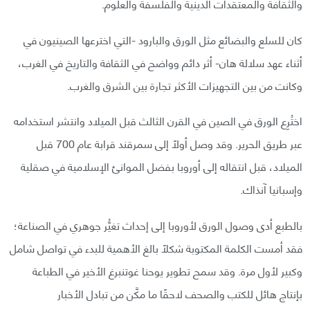
والثقافة والمعتقدات الدينية والفلسفة والعلوم.
كان للسلع والبضائع مثل الورق والبارود -التي اخترعها الصينيون في
أثناء عهد سلالة هان- أثر دائم وواضح في الثقافة والتاريخ في الغرب،
وكانت من بين التجهيزات الأكثر تجارة بين الشرق والغرب.
اختُرِع الورق في الصين في القرن الثالث قبل الميلاد وانتشر استخدامه
عبر طريق الحرير. وقد وصل أولًا إلى سمرقند قرابة عام 700 قبل
الميلاد، قبل انتقاله إلى أوروبا بفضل الموانئ الإسلامية في صقلية
وإسبانيا آنذاك.
بالطبع أدى وصول الورق لأوروبا إلى إحداث تغيُّر جوهري في الصناعة؛
فقد أمست الكلمة المكتوبة شكلًا بالغ الأهمية للبدء في تواصل شامل
وكبير لأول مرة. وقد سمح تطوير يوحنا غوتنبرغ الأخير في الطباعة
بإنتاج هائل للكتب والصحف لاحقًا ما مكَّن من تبادل الأخبار