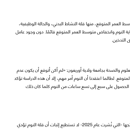
ط العمر المتوقع، منها قلة النشاط البدني، والحالة الوظيفية،
ية النوم وانخفاض متوسط العمر المتوقع قائمًا. دون وجود عامل
 التدخين.
لوم والصحة بجامعة ولاية أوريغون: «لم أكن أتوقع أن يكون عدم
لمتوقع. لطالما اعتقدنا أن النوم أمر مهم، إلا أن هذه الدراسة تؤكد
ى الحصول على سبع إلى تسع ساعات من النوم كلما كان ذلك
لما كانت هذه الدراسة من النوع الرصدي البحت، فإن نتائجها -التي نُشرت عام 2025- لا تستطيع إثبات أن قلة النوم تؤدي