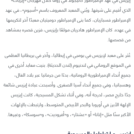
الذي أقيم على شرفها. وبُني المعبد المعروف باسم «أسيوم»، في عهد
الإمبراطور فسبازيان، كما بنى الإمبراطور دوميتيان معبدًا آخر لتكريمها
في عهده. كان الإمبراطور هادريان مولعًا بإيزيس، فزين قصره بمشاهد
من قصصها.
عُثر على معبد لإيزيس في بومبي في إيطاليا، وآخر في بريطانيا العظمى
في الموقع الروماني في لندنيوم (لندن الحديثة). بنيت معابد أخرى في
جميع أنحاء الإمبراطورية الرومانية، بدءًا من جرمانيا عبر بلاد الغال،
وهسبانيا، وفي جميع أنحاء آسيا الصغرى. وأصبحت عبادة إيزيس شائعة
جدًا خارج مصر، لدرجة أنه، وفي أثناء تشكل المسيحية، كانت إيزيس
الإلهة الأبرز في أوروبا والبحر الأبيض المتوسط، وارتبطت بالإلهات
الأكبر سنًا مثل «إنانا» أو «عشتار»، و«أفروديت»، و«سوسكا»، وغيرها.
إيزيس و ارتباطها بالمسيحية