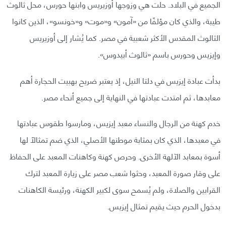
الجميع في البلاد. حلت هي وزوجها أوزيريس وابنها حورس، محل ثالوث
طيبة، والذي كان مؤلفًا من «آمون» و«موت» و«خونسو»، الذين كانوا
الثالوث المقدس الأكثر شعبية في مصر. كما يُشار إلى أوزيريس
وإيزيس وحورس باسم «ثالوث أبيدوس».
بدأت عبادة إيزيس في دلتا النيل، إذ يعتبر ضريح بهبيت الحجارة أهم
معابدها، ثم امتدت عبادتها في النهاية إلى جميع أنحاء مصر.
خدم كهنة من الرجال والنساء معبد إيزيس، ومارسوا طقوس عبادتها
في معبدها، الذي كان بمثابة موطنها الأصلي، الذي ضم تمثالًا لها
أسوة بمعابد الآلهة الأخرى. وحرص كهنة وكاهنات المعبد على الحفاظ
على وقار صورة المعبد، وحثوا شعب مصر على زيارة المعبد لترك
القرابين والصلاة، ولم يُسمح سوى لكبير الكهنة، ورئيسة الكاهنات
بدخول الحرم حيث يقيم تمثال إيزيس.