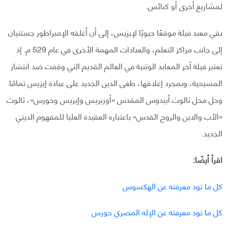
لمشاريع أخرى أو كنائس.
بقي معبد فيلة موقعًا حيويًا لإيزيس، إلى أن أغلقه الإمبراطور جستنيان
إلى جانب مراكز التعلم، والعبادات المهمة الأخرى في عام 529 م. إذ
تعتبر فيلة آخر المعابد الوثنية في العالم القديم التي وقفت ضد انتشار
المسيحية، وبمجرد إغلاقها، طغى الدين الجديد على عبادة إيزيس تمامًا.
وحل محل ثالوث أبيدوس المقدس «أوزيريس وإيزيس وحورس»، ثالوث
«الأب والابن والروح القدس» باعتباره العقيدة العليا للمفهوم الديني
الجديد.
اقرأ أيضًا:
كل ما تود معرفته عن الهكسوس
كل ما تود معرفته عن الإله المصري حورس