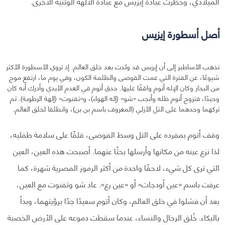
الميلادي، وحُظرت عبادة إيزيس مع عبادة الآلهة الوثنية الأخرى.
أصل أسطورة إيزيس
تذهب الأساطير إلى أن إيزيس قد ولدت بعد خلق العالم. إذ تروي الأسطورة الأكثر
شيوعًا، عن الفترة التي عمت الفوضى والظلمة الكون، وفي يوم ما، ارتفع موج
من البحار وكان الإله أتوم واقفًا عليها. حدق أتوم في العدم الأبدي وأدرك أنه كان
وحيدًا، فتزوج أتوم ظله وأنجب «شو» (إله الهواء)، و«تفنوت» (إلهة الرطوبة). ثم
تركهما وحدهما على التل الأزلي (المعروف باسم بن بن)، وانطلقا لخلق العالم.
وقف أتوم بمفرده على التل وسط الفوضى، قلقًا على سلامة طفليه،
لذا نزع عينه من مكانها وأرسلها بحثًا عنهما. أصبحت هذه العين، العين
التي ترى كل شيء، لاحقًا واحدة من أكثر الرموز المصرية شهرة، كما
عرفت باسم «عين أودجات» أو «عين رع». عاد شو وتفنوت مع العين،
بعد أن فشلوا في خلق العالم، وكان أتوم سعيدًا جدًا برؤيتهما، وبدأ
بالبكاء. خُلق الرجال والنساء، عندما سقطت دموعه على الأرض الخصبة