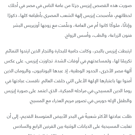
صورت هذه القصص إيزيس جزءًا من عامة الناس في مصر في أحلك
لحظاتهم، فأصبحت إيزيس إلهة الشعب المصري بأطيافه كلها، ذكورًا
وإناثًا، ملوكًا كانوا أم من العامة، وعلّمت مع زوجها أوزيريس البشر
فنون الزراعة، والطب، وأسس الزواج.
ارتبطت إيزيس بالبحر، وكانت حامية للبحارة والتجار الذين ارتدوا التمائم
تكريمًا لها، ولمساعدتهم في أوقات الشدة. تجاوزت إيزيس، على عكس
آلهة مصر الأخرى، الحدود الوطنية، إذ عبدها اليونانيون، والرومان الذين
آمنوا بها باعتبارها الإلهة الأعلى التي خلقت العالم. نافست عبادتها في
روما الدين المسيحي في مراحله المبكرة، الذي اعتمد على صورة إيزيس
والطفل الإله حورس في تصوير مريم العذراء مع المسيح.
ظلت عبادتها الأكثر شعبيةً في البحر الأبيض المتوسط القديم، إلى أن
تغلبت المسيحية على الديانات الوثنية بين القرنين الرابع والسادس