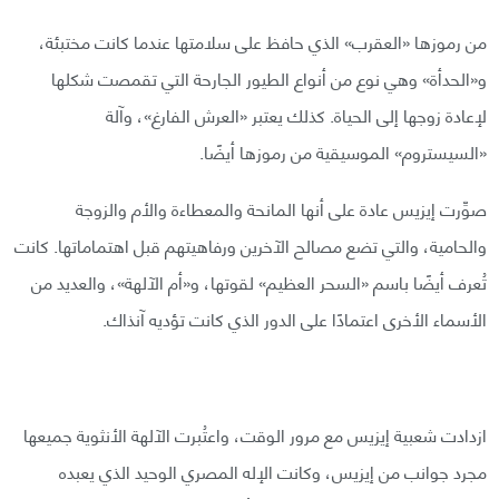
من رموزها «العقرب» الذي حافظ على سلامتها عندما كانت مختبئة،
و«الحدأة» وهي نوع من أنواع الطيور الجارحة التي تقمصت شكلها
لإعادة زوجها إلى الحياة. كذلك يعتبر «العرش الفارغ»، وآلة
«السيستروم» الموسيقية من رموزها أيضًا.
صوِّرت إيزيس عادة على أنها المانحة والمعطاءة والأم والزوجة
والحامية، والتي تضع مصالح الآخرين ورفاهيتهم قبل اهتماماتها. كانت
تُعرف أيضًا باسم «السحر العظيم» لقوتها، و«أم الآلهة»، والعديد من
الأسماء الأخرى اعتمادًا على الدور الذي كانت تؤديه آنذاك.
ازدادت شعبية إيزيس مع مرور الوقت، واعتُبرت الآلهة الأنثوية جميعها
مجرد جوانب من إيزيس، وكانت الإله المصري الوحيد الذي يعبده