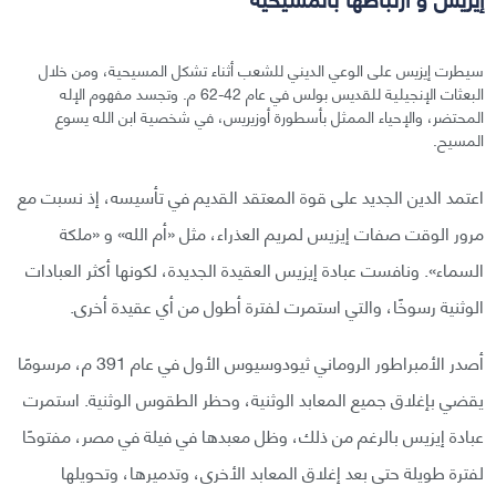
سيطرت إيزيس على الوعي الديني للشعب أثناء تشكل المسيحية، ومن خلال
البعثات الإنجيلية للقديس بولس في عام 42-62 م. وتجسد مفهوم الإله
المحتضر، والإحياء الممثل بأسطورة أوزيريس، في شخصية ابن الله يسوع
المسيح.
اعتمد الدين الجديد على قوة المعتقد القديم في تأسيسه، إذ نسبت مع
مرور الوقت صفات إيزيس لمريم العذراء، مثل «أم الله» و «ملكة
السماء». ونافست عبادة إيزيس العقيدة الجديدة، لكونها أكثر العبادات
الوثنية رسوخًا، والتي استمرت لفترة أطول من أي عقيدة أخرى.
أصدر الأمبراطور الروماني ثيودوسيوس الأول في عام 391 م، مرسومًا
يقضي بإغلاق جميع المعابد الوثنية، وحظر الطقوس الوثنية. استمرت
عبادة إيزيس بالرغم من ذلك، وظل معبدها في فيلة في مصر، مفتوحًا
لفترة طويلة حتى بعد إغلاق المعابد الأخرى، وتدميرها، وتحويلها