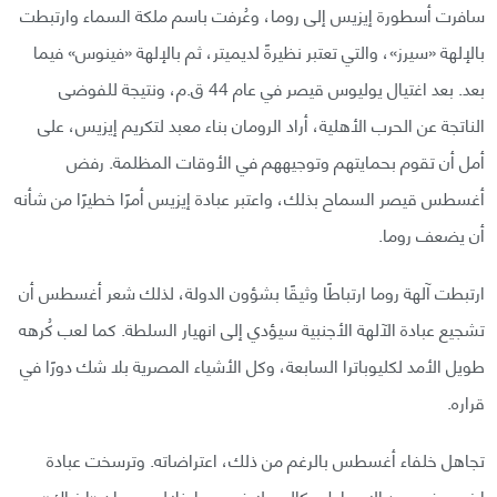
سافرت أسطورة إيزيس إلى روما، وعُرفت باسم ملكة السماء وارتبطت
بالإلهة «سيرز»، والتي تعتبر نظيرةً لديميتر، ثم بالإلهة «فينوس» فيما
بعد. بعد اغتيال يوليوس قيصر في عام 44 ق.م، ونتيجة للفوضى
الناتجة عن الحرب الأهلية، أراد الرومان بناء معبد لتكريم إيزيس، على
أمل أن تقوم بحمايتهم وتوجيههم في الأوقات المظلمة. رفض
أغسطس قيصر السماح بذلك، واعتبر عبادة إيزيس أمرًا خطيرًا من شأنه
أن يضعف روما.
ارتبطت آلهة روما ارتباطًا وثيقًا بشؤون الدولة، لذلك شعر أغسطس أن
تشجيع عبادة الآلهة الأجنبية سيؤدي إلى انهيار السلطة. كما لعب كُرهه
طويل الأمد لكليوباترا السابعة، وكل الأشياء المصرية بلا شك دورًا في
قراره.
تجاهل خلفاء أغسطس بالرغم من ذلك، اعتراضاته. وترسخت عبادة
إيزيس في عهد الإمبراطور كاليجولا في روما خلال مهرجان «إيزياك»