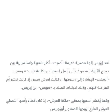
تعد إيزيس إلهة مصرية قديمة، أصبحت أكثر شعبية واستمرارية بين
جميع الآلهة المصرية. يأتي أصل اسمها من كلمة «إست» وتعني
«المقعد» للإشارة إلى رسوخها، وكذلك لعرش مصر، إذ كانت تعتبر أم
الفراعنة كلهم، وذلك لارتباط الملك بـ «حورس» ابن إيزيس.
وكما يُفسّر اسمها بمعنى «ملكة العرش»، إذ كان غطاء رأسها الأصلي
العرش الفارغ لزوجها المقتول أوزوريس.