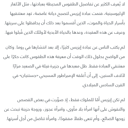
لا يُعرف الكثير عن تفاصيل الطقوس المحيطة بعبادتها، مثل الألغاز
الإليوسينية، فنمت عبادة إيزيس لتصبح ديانة غامضة، تعِد معتنقيها
بأسرار الحياة والموت، الذين أقسموا بعد ذلك أن يحافظوا على سريتها.
وعرف عن هذه العقيدة، وعدها بالحياة الأبدية لأولئك الذين قُبلوا فيها.
لم يكتب الناس عن عبادة إيزيس كثيرًا، إلا بعد انتشارها في روما. وكان
من الواضح بحلول ذلك الوقت أن معرفة هذه الطقوس كانت حكرًا على
معتنقي العبادة فقط. ظل معبدها في جزيرة فيلة في الصعيد مزارًا
لآلاف السنين، إلى أن أغلقه الإمبراطور المسيحي «جستنيان» في
القرن السادس الميلادي.
لم تكن إيزيس أمًا للملوك فقط، إذ صوِّرت في بعض القصص
والنقوش على أنها امرأة بلا مأوى، وامرأة عجوز، وزوجة حزينة تبحث عن
زوجها الضائع، وأم تنعى طفلًا مفقودًا، وامرأة تناضل من أجل أسرتها.