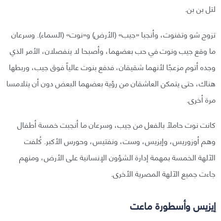
لتل بن بن.
تزوج شو وتفنوت، وأنجبا «جيب» (الأرض) و«نوت» (السماء). وسرعان
ما وقع جيب ونوت في حب بعضهما، وأصبحا لا ينفصلان، الأمر الذي
وجده أتوم مزعجًا لأنهما شقيقان، فدفع بنوت عالياً فوق جيب، وربطها
هناك، حتى يتمكن العاشقان من رؤية بعضهما البعض دون أن يتلامسا
مرة أخرى.
كانت نوت حاملاً بالفعل من جيب، وسرعان ما أنجبت خمسة أطفال
وهم أوزوريس، وإيزيس، وست، ونفتيس، وحورس الأكبر. كُلفت
الآلهة الخمسة بمهمة إدارة الشؤون الإنسانية على الأرض، ومنهم
جاءت جميع الآلهة المصرية الأخرى.
إيزيس وأسطورة ماعت