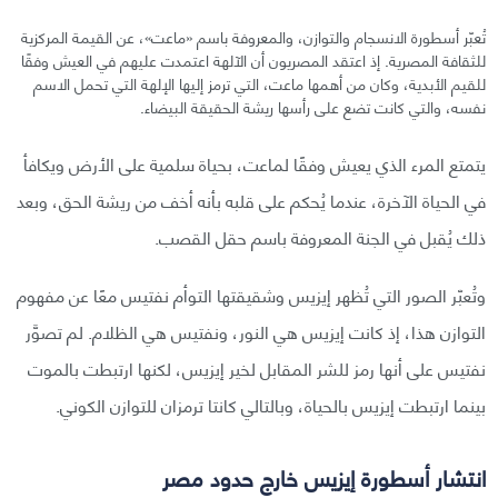
تُعبّر أسطورة الانسجام والتوازن، والمعروفة باسم «ماعت»، عن القيمة المركزية
للثقافة المصرية. إذ اعتقد المصريون أن الآلهة اعتمدت عليهم في العيش وفقًا
للقيم الأبدية، وكان من أهمها ماعت، التي ترمز إليها الإلهة التي تحمل الاسم
نفسه، والتي كانت تضع على رأسها ريشة الحقيقة البيضاء.
يتمتع المرء الذي يعيش وفقًا لماعت، بحياة سلمية على الأرض ويكافأ
في الحياة الآخرة، عندما يُحكم على قلبه بأنه أخف من ريشة الحق، وبعد
ذلك يُقبل في الجنة المعروفة باسم حقل القصب.
وتُعبّر الصور التي تُظهر إيزيس وشقيقتها التوأم نفتيس معًا عن مفهوم
التوازن هذا، إذ كانت إيزيس هي النور، ونفتيس هي الظلام. لم تصوَّر
نفتيس على أنها رمز للشر المقابل لخير إيزيس، لكنها ارتبطت بالموت
بينما ارتبطت إيزيس بالحياة، وبالتالي كانتا ترمزان للتوازن الكوني.
انتشار أسطورة إيزيس خارج حدود مصر