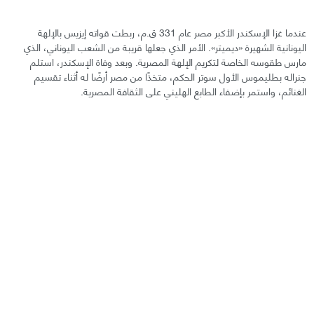
عندما غزا الإسكندر الأكبر مصر عام 331 ق.م، ربطت قواته إيزيس بالإلهة
اليونانية الشهيرة «ديميتر». الأمر الذي جعلها قريبة من الشعب اليوناني، الذي
مارس طقوسه الخاصة لتكريم الإلهة المصرية. وبعد وفاة الإسكندر، استلم
جنراله بطليموس الأول سوتر الحكم، متخذًا من مصر أرضًا له أثناء تقسيم
الغنائم، واستمر بإضفاء الطابع الهليني على الثقافة المصرية.