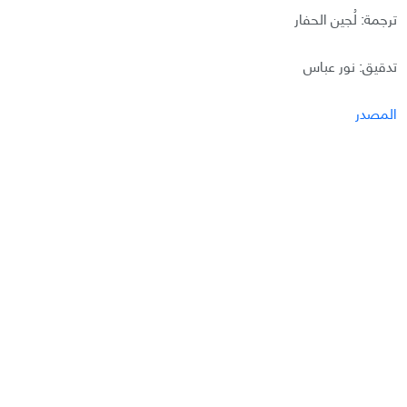
ترجمة: لُجين الحفار
تدقيق: نور عباس
المصدر