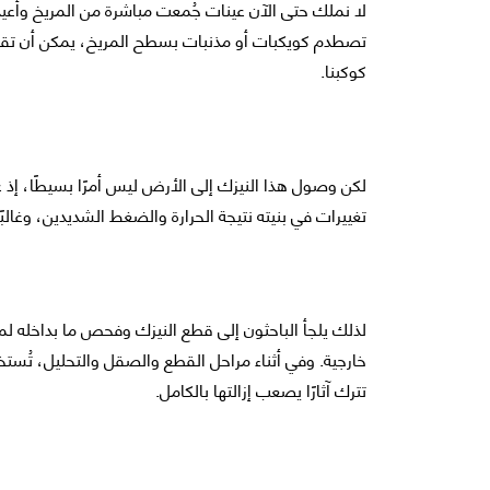
لا نملك حتى الآن عينات جُمعت مباشرة من المريخ وأُع
تصطدم كويكبات أو مذنبات بسطح المريخ، يمكن أن تقذ
كوكبنا.
لكن وصول هذا النيزك إلى الأرض ليس أمرًا بسيطًا، إذ عل
تغييرات في بنيته نتيجة الحرارة والضغط الشديدين، وغالبً
لذلك يلجأ الباحثون إلى قطع النيزك وفحص ما بداخله لمع
خارجية. وفي أثناء مراحل القطع والصقل والتحليل، تُستخ
تترك آثارًا يصعب إزالتها بالكامل.