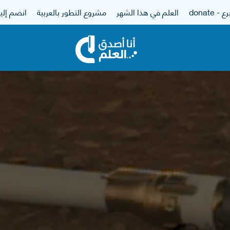
 - donate
العلم في هذا الشهر
مشروع التطور بالعربية
انضم إلين