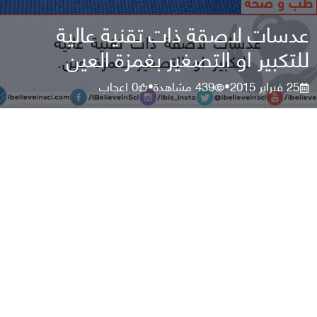
عدسات لاصقة ذات تقنية عالية
للتكبير او التصغير بغمزة العين
25 فبراير 2015
439
مشاهدة
0
اعجاب
•
•