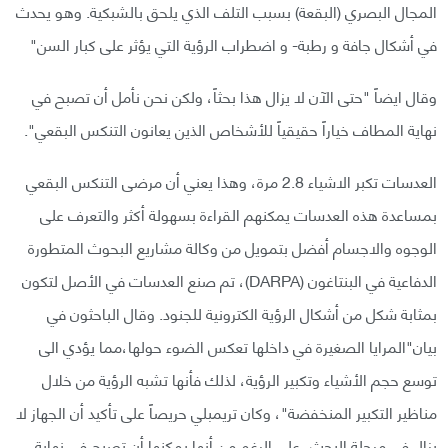
المجال البصري (البقعة) بسبب التلف الذي يلحق بالشبكية. وهو يحدث
في أشكال جافة و رطبة- و اضطراب الرؤية التي يؤثر على كبار السن"
وقال ايضاً "حتى الآن لا يزال هذا بحثاً، ولكن نحن نأمل أن تصبح في
نهاية المطاف خياراً حقيقياً للأشخاص الذين يعانون التنكس البقعي".
العدسات تكبر الاشياء 2.8 مرة، وهذا يعني أن مرضى التنكس البقعي
بمساعدة هذه العدسات يمكنهم القراءة بسهولة أكثر والتعرف على
الوجوه والاجسام أفضل بتمويل من وكالة مشاريع البحوث المتطورة
الدفاعية في البنتاغون (DARPA)، تم صنع العدسات في الأصل لتكون
بمثابة شكل من أشكال الرؤية الكترونية للجنود. وقال الباحثون في
بيان"المرايا الصغيرة في داخلها تعكس الضوء حولها،مما يؤدي الى
توسع حجم الأشياء وتكبير الرؤية، لذلك فأنها تشبه الرؤية من خلال
مناظير التكبير المنخفضة"، وكان تريمبلي حريصاً على تأكيد أن الجهاز لا
يزال في مرحلة البحث، على الرغم من أنها يمكنها أن تصبح في نهاية