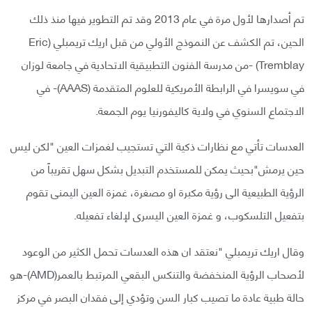
تم أصدارها لأول مرة في عام 2013 وقد تم التطوير فيها منذ ذلك
الحين، تم الكشف عن النموذج الأولي من قبل اريك تريمبلي (Eric
Tremblay) -من مدرسة الفنون التطبيقية الاتحادية في جامعة لوزان
في سويسرا في الرابطة الأمريكية للعلوم المتقدمة (AAAS)- في
الاجتماع السنوي في ولاية كاليفورنيا يوم الجمعة.
العدسات تأتي مع نظارات ذكية التي تستجيب لغمزات العين "لكن ليس
حين يرمش"بحيث يمكن للمستخدم التبديل بشكل سهل تقريباً من
الرؤية الطبيعية الى رؤية مكبرة او مصغرة، غمزة العين اليمنى تقوم
بتفعيل التلسكوب، و غمزة العين اليسرى لإلغاء تفعيله.
وقال اريك تريمبلي "نعتقد ان هذه العدسات تحمل الكثير من الوعود
لأصحاب الرؤية المنخفضة والتنكس البقعي المرتبط بالعمر(AMD)-هو
حالة طبية عادة ما تصيب كبار السن وتؤدي إلى فقدان البصر في مركز