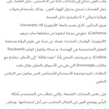
ولأن العين تحتاج إلى إمدادات ثابتة من الأكسجين، عمل العلماء على
جعل العدسات تسمح بدخول الهواء العين ، وذلك بأستخدام قنوات
هوائية (حوالي 0.1 ملليمتر) داخل العدسة.
فريق البحاثين، الذي يضم جامعة كاليفورنيا (University of
California) -تقع في مدينة لاهويا من مقاطعة سان دييغو،
كاليفورنيا، الولايات المتحدة- فضلا عن خبراء في علوم الرؤية وجمعية
العلوم المتخصصة في الهندسة، و شركة روكويل كولينز (Rockwell
Collins)، و تم وصف المنتج بأنهُ "قفزة هائلة" إلى الأمام، مقارنةٍ مع
نظارات (Innovega) التي هي في الأسواق بالفعل, ولكنَ هذه
النظارات كبيرة وصعبة الأستخدام للأشخاص الذين يعانون من التنكس
البقعي.
على عكس المنتجات القديمة، والتي تتطلب من المستخدم بأمالة
الرأس ووضع العين في المكان المناسب من أجل استخدامها، ويمكن