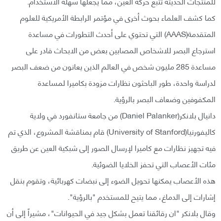
للمنتجات الحديثة تتبع حركة العين، مما يجعلها سهلة الأستخدام.
كما كشف العلماء بحوث أخرى في مؤتمر الرابطة الأمريكية للعلوم
المتقدمة(AAAS) التي تحتوي على أحدث التطورات في مساعدة
استرجاع البصر للاشخاص المصابين بعض من الابحاث قادر على
مساعدة 285 مليون شخص في العالم الذين يعانون من ضعف البصر
لدراسة واحدة، طور الباحثون نظارات مزودة بكاميرا لمساعدة
المكفوفين وضعاف البصر بالرؤية.
دانيال بلانكر(Daniel Palanker) من جامعة ستانفورد في ولاية
كاليفورنيا(University of Stanford) قام بمناقشة المشروع، الذي تم
فيه تجهيز نظارات مع كاميرا لإرسال الصور إلى شبكية العين عن طريق
مئات الأعصاب التي تحفز الخلايا الضوئية.
هذه الأعصاب يمكنها تحويل الضوء إلى نبضات كهربائية، وتقوم بنقل
إشارات إلى الدماغ، مما يتيح للمستخدم "بالرؤية".
وقال بلانكر "ان رقائقنا تعمل بشكل جيد في الحيوانات"، مشيراً إلى أن