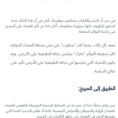
في حين أن البشر والفئران مختلفون بيولوجيًا، نأمل في أن هذا التكرار شبه
الدقيق للظروف ذاتها سيزودنا بمعلومات أكثر دقة عن تأثير الفضاء على الجسم
في دراسة التوائم السابقة.
فبعد كل ذلك، بينما كان "سكوت" على متن محطة الفضاء الدولية،
كان شقيقه التوأم "مارك" يمارس حياته الطبيعية على الأرض، وقد
يكون للأشياء التي مارسها في حياته الطبيعية على الأرض تأثير على
نتائج الدراسة.
الطريق إلى المريخ:
نحن نعلم سلفًا عددًا لا حصر له من المخاطر الصحية المرتبطة بالتعرض للفضاء،
كفقدان الرؤية والسرطان والأمراض النفسية، لكننا لا نعلم بالتحديد المدة التي
يقضيها البشر في الفضاء حتى تظهر التأثيرات في الجسم.