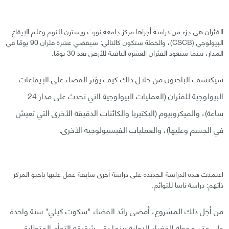
الفئران هي جزء من دراسة أجراها مركز جامعة نورث ويسترن للنوم وعلم الإيقاع
البيولوجي (CSCB)، والخطة ستكون كالتالي: سيقضي عشرة فئران 90 يومًا في
المدار، بينما ستعود الفئران العشرة الباقية للأرض بعد 30 يومًا.
سيكتشف الباحثون من خلال ذلك كيف يؤثر الفضاء على الإيقاعات
البيولوجية للفئران (العمليات البيولوجية التي تحدث على مدار 24
ساعة)، والميكروبيوم (البكتيريا والكائنات الدقيقة الأخرى التي تعيش
في الجسم وعليها)، والعمليات الفيسيولوجية الأخرى.
اعتمدت هذه الدراسة الجديدة على دراسة أخرى سابقة عمل عليها باحثو المركز
ذاتهم: دراسة ناسا للتوائم.
من أجل ذلك المشروع، أمضى رائد الفضاء "سكوت كيلي" سنة واحدة
على متن محطة الفضاء الدولية بينما بقي شقيقه التوأم المتطابق