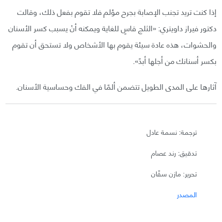
إذا كنت تريد تجنب الإصابة بجرح مؤلم فلا تقوم بفعل ذلك، وقالت
دكتور فيراز داويتري: «الثلج قاسٍ للغاية ويمكنه أنْ يسبب كسر الأسنان
والحشوات، هذه عادة سيئة يقوم بها الأشخاص ولا تستحق أن تقوم
بكسر أسنانك من أجلها أبدً».
آثارها على المدى الطويل تتضمن ألمًا في الفك وحساسية الأسنان.
ترجمة: نسمة عادل
تدقيق: رند عصام
تحرير: مازن سفّان
المصدر