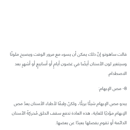
قالت ساهوتو إنَّ ذلك يمكن أن يسوء مع مرور الوقت ويصبح ملوثًا
وسيتغير لون الأسنان أيضًا في غضون أيامٍ أو أسابيعٍ أو أشهرٍ بعد
الاصطدام.
8- مص الإبهام:
يبدو مص الإبهام شيئًا بريئًا، ولكنّ طِبقًا لأطباء الأسنان يعدّ مص
الإبهام مؤذيًا للغاية، هذه العادة تدفع سقف الحلق مُحركِةً الأسنان
الدائمة أو تقوم بفصلها بعيدًا عن بعضها.