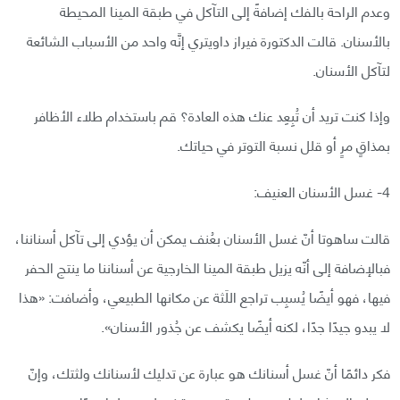
وعدم الراحة بالفك إضافةً إلى التآكل في طبقة المينا المحيطة
بالأسنان. قالت الدكتورة فيراز داويتري إنَّه واحد من الأسباب الشائعة
لتآكل الأسنان.
وإذا كنت تريد أن تُبِعِد عنك هذه العادة؟ قم باستخدام طلاء الأظافر
بمذاقٍ مرٍ أو قلل نسبة التوتر في حياتك.
4- غسل الأسنان العنيف:
قالت ساهوتا أنّ غسل الأسنان بعُنف يمكن أن يؤدي إلى تآكل أسناننا،
فبالإضافة إلى أنّه يزيل طبقة المينا الخارجية عن أسناننا ما ينتج الحفر
فيها، فهو أيضًا يُسبِب تراجع اللَثة عن مكانها الطبيعي، وأضافت: «هذا
لا يبدو جيدًا جدًا، لكنه أيضًا يكشف عن جُذور الأسنان».
فكر دائمًا أنّ غسل أسنانك هو عبارة عن تدليك لأسنانك ولثتك، وإنّ