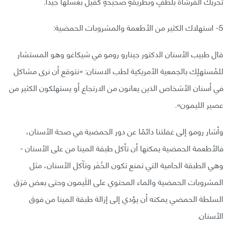
تحريك الفرشاة بلطفٍ وبطريقةٍ صحيحةٍ كفيل بغسلها جيدًا.
5- استهلاك الكثير من الأطعمة والمشروبات الحمضية:
قال طبيب الأسنان الدكتور جينارو رومو في شيكاغو وهو المستشار
للمُستهلِك بالجمعية الأمريكية لطب الاسنان: «نتوقع أن نرى مشاكل
في أسنان الأشخاص الذين يعانون من الارتجاع أو يستهلكون الكثير من
عصير الليمون».
وأشار رومو إلى غفلتنا دائمًا عن دور الحمضية في صحة الأسنان،
فالأطعمة الحمضية يمكنها أن تأكل طبقة المينا من على الأسنان -
وهي الطبقة الحامية التي تمنع تكون الحُفَر وتآكل الأسنان، مثل
المشروبات الحمضية والماء المحتوي على اللَيمون وحتى بعض مَرَق
السلطة الحمضي يمكنه أن يؤدي إلى إزالة طبقة المينا من فوق
الأسنان.