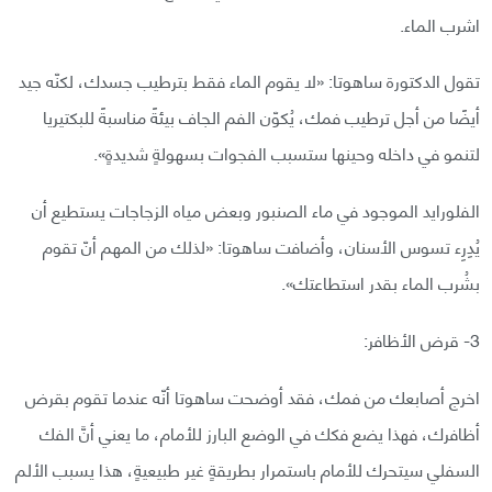
اشرب الماء.
تقول الدكتورة ساهوتا: «لا يقوم الماء فقط بترطيب جسدك، لكنّه جيد
أيضًا من أجل ترطيب فمك، يُكوّن الفم الجاف بيئةً مناسبةً للبكتيريا
لتنمو في داخله وحينها ستسبب الفجوات بسهولةٍ شديدةٍ».
الفلورايد الموجود في ماء الصنبور وبعض مياه الزجاجات يستطيع أن
يُدِرِء تسوس الأسنان، وأضافت ساهوتا: «لذلك من المهم أنّ تقوم
بشُرب الماء بقدر استطاعتك».
3- قرض الأظافر:
اخرج أصابعك من فمك، فقد أوضحت ساهوتا أنّه عندما تقوم بقرض
أظافرك، فهذا يضع فكك في الوضع البارز للأمام، ما يعني أنَّ الفك
السفلي سيتحرك للأمام باستمرار بطريقةٍ غير طبيعيةٍ، هذا يسبب الألم