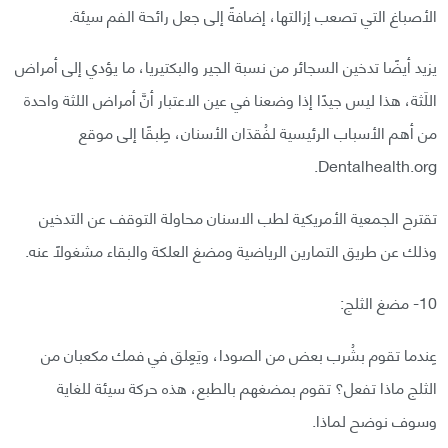
الأصباغ التي تصعب إزالتها، إضافةً إلى جعل رائحة الفم سيئة.
يزيد أيضًا تدخين السجائر من نسبة الجير والبكتيريا، ما يؤدي إلى أمراض
اللَثة، هذا ليس جيدًا إذا وضعنا في عين الاعتبار أنَّ أمراض اللثة واحدة
من أهم الأسباب الرئيسية لفُقدَان الأسنان، طِبقًا إلى موقع
Dentalhealth.org.
تقترح الجمعية الأمريكية لطب الاسنان محاولة التوقف عن التدخين
وذلك عن طريق التمارين الرياضية ومضغ العلكة والبقاء مشغولًا عنه.
10- مضغ الثلج:
عِندما تقوم بشُرب بعض من الصودا، ويَعِلق في فمك مكعبان من
الثلج ماذا تفعل؟ تقوم بمضغهم بالطبع، هذه حركة سيئة للغاية
وسوف نوضح لماذا.