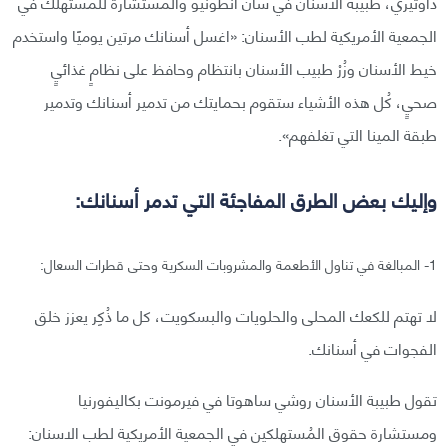
داوتيري، طبيبة الأسنان في سان أنطونيو والمستشارة للمستهلك في
الجمعية الأمريكية لطب الأسنان: «اغسل أسنانك مرتين يوميًا واستخدم
خيط الأسنان وزُرْ طبيب الأسنان بانتظام وحافظ على نظامٍ غذائيٍ
صحيٍ، كُل هذه الأشياء ستقوم بحمايتك من تدمير أسنانك وتدمير
طبقة المينا التي تغلفهم».
وإليك بعض الطرق المفاجئة التي تدمر أسنانك:
1- المبالغة في تناول الأطعمة والمشروبات السكرية وحتى قطرات السعال:
لا تهتم للكعك المحلى والحلويات والبسكويت، كل ما ذُكِر يعزز خلق
الفجوات في أسنانك.
تقول طبيبة الأسنان روشي ساهوتا في فيرمونت بكاليفورنيا
ومستشارة حقوق المُستهلكين في الجمعية الأمريكية لطب الاسنان: