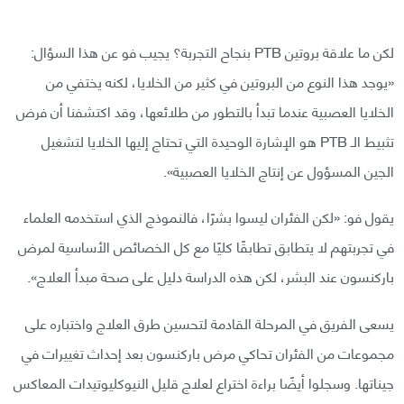
لكن ما علاقة بروتين PTB بنجاح التجربة؟ يجيب فو عن هذا السؤال:
«يوجد هذا النوع من البروتين في كثير من الخلايا، لكنه يختفي من
الخلايا العصبية عندما تبدأ بالتطور من طلائعها، وقد اكتشفنا أن فرض
تثبيط الـ PTB هو الإشارة الوحيدة التي تحتاج إليها الخلايا لتشغيل
الجين المسؤول عن إنتاج الخلايا العصبية».
يقول فو: «لكن الفئران ليسوا بشرًا، فالنموذج الذي استخدمه العلماء
في تجربتهم لا يتطابق تطابقًا كليًا مع كل الخصائص الأساسية لمرض
باركنسون عند البشر، لكن هذه الدراسة دليل على صحة مبدأ العلاج».
يسعى الفريق في المرحلة القادمة لتحسين طرق العلاج واختباره على
مجموعات من الفئران تحاكي مرض باركنسون بعد إحداث تغييرات في
جيناتها. وسجلوا أيضًا براءة اختراع لعلاج قليل النيوكليوتيدات المعاكس