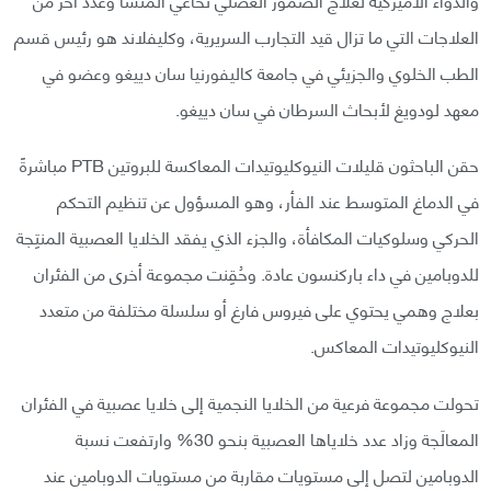
العلاجات التي ما تزال قيد التجارب السريرية، وكليفلاند هو رئيس قسم
الطب الخلوي والجزيئي في جامعة كاليفورنيا سان دييغو وعضو في
معهد لودويغ لأبحاث السرطان في سان دييغو.
حقن الباحثون قليلات النيوكليوتيدات المعاكسة للبروتين PTB مباشرةً
في الدماغ المتوسط عند الفأر، وهو المسؤول عن تنظيم التحكم
الحركي وسلوكيات المكافأة، والجزء الذي يفقد الخلايا العصبية المنتِجة
للدوبامين في داء باركنسون عادة. وحُقِنت مجموعة أخرى من الفئران
بعلاج وهمي يحتوي على فيروس فارغ أو سلسلة مختلفة من متعدد
النيوكليوتيدات المعاكس.
تحولت مجموعة فرعية من الخلايا النجمية إلى خلايا عصبية في الفئران
المعالَجة وزاد عدد خلاياها العصبية بنحو 30% وارتفعت نسبة
الدوبامين لتصل إلى مستويات مقاربة من مستويات الدوبامين عند