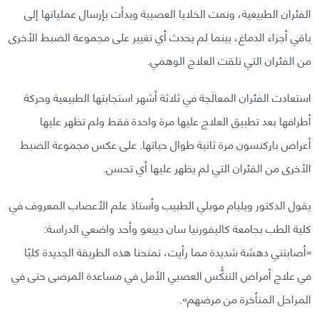
الفئران الطبيعية، ونمت الخلايا العصبية وبدأت بإرسال عملياتها إلى
باقي أجزاء الدماغ، بينما لم يحدث أي تغيير على مجموعة الضبط الأخرى
من الفئران التي تلقت العلاج الوهمي.
استعادت الفئران المعالَجة في ثلاثة أشهر استجابتها الطبيعية وحركة
أطرافها بعد تطبيق العلاج عليها مرة واحدة فقط ولم تظهر عليها
أعراض باركنسون مرة ثانية طوال حياتها. على عكس مجموعة الضبط
الأخرى من الفئران التي لم يظهر عليها أي تحسن.
يقول الدكتور ويليام موبلي الطبيب وأستاذ علم الأعصاب المعروف في
كلية الطب بجامعة كاليفورنيا سان دييغو وأحد واضعي الدراسة:
«أصابتني دهشة شديدة مما رأيت، تمنحنا هذه الطريقة الجديدة كليًا
في علاج أمراض التنكُّس العصبي الأمل في مساعدة المرضى حتى في
المراحل المتأخرة من مرضهم».