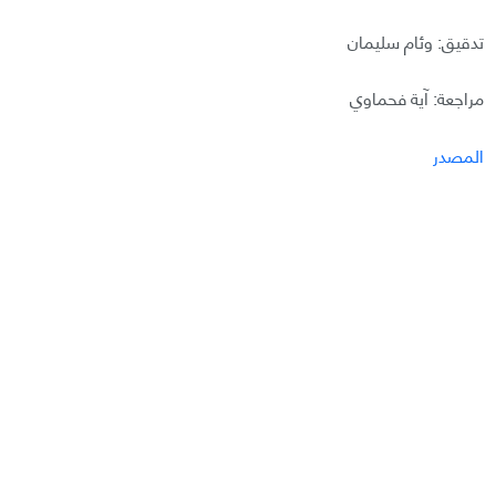
تدقيق: وئام سليمان
مراجعة: آية فحماوي
المصدر