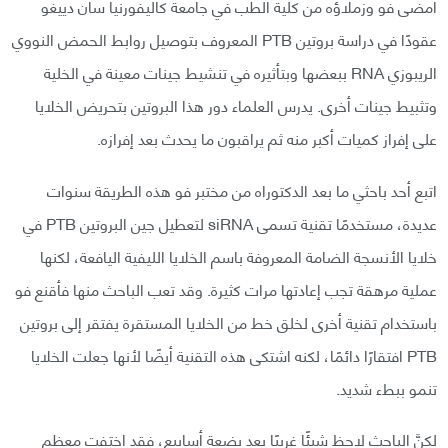
أمضى فو وزملاؤه من كلية الطب في جامعة كاليفورنيا سان دييغو
عقودًا في دراسة بروتين PTB المعروف بتوصيل روابط الحمض النووي
الريبوزي RNA ببعضها وبتأثيره في تنشيط جينات معينة في الخلية
وتثبيط جينات أخرى. يدرس العلماء دور هذا البروتين بتحريض الخلايا
على إفراز كميات أكبر منه ثم يراقبون ما يحدث بعد إفرازه.
اتبع أحد باحثي ما بعد الدكتوراه من مختبر فو هذه الطريقة سنوات
عديدة، مستخدمًا تقنية تسمى siRNA لتعطيل جين البروتين PTB في
خلايا الأنسجة الضامة المعروفة باسم الخلايا الليفية اليافعة، لكنها
عملية مرهقة تجب إعادتها مرات كثيرة. وقد تعب الباحث منها فأقنع فو
باستخدام تقنية أخرى لخلق خط من الخلايا المستقرة يفتقر إلى بروتين
PTB افتقارًا دائمًا، لكنه اشتكى هذه التقنية أيضًا لأنها جعلت الخلايا
تنمو ببطء شديد.
لكنَّ الباحث لاحظ شيئًا غريبًا بعد بضعة أسابيع، فقد اختفت معظم