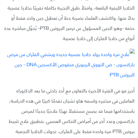
الخلايا الليفية اليافعة، وامتلأ طبق التجربة بكامله تقريبًا بخلايا عصبية
بدلًا منها. واكتشف العلماء بضربة حظ أن تعطيل جين واحد فقط أو
حذفه -وهو الجين المسؤول عن ترميز البروتين PTB- يُحوِّل مباشرة عدة
أنواع من خلايا الفئران إلى خلايا عصبية.
أحرز فو في الفترة الأخيرة بالتعاون مع أحد باحثي ما بعد الدكتوراه
العاملين في مختبره واسمه هاو تشيان تقدمًا كبيرًا في هذه الدراسة،
باستخدامها فيما قد يصبح مستقبلًا نهجًا علاجيًا جديدًا لمرض
باركنسون وعدد آخر من أمراض التنكس العصبي. بتطبيق علاج تثبيط
بروتين PTB مرة واحدة فقط على الفئران، تحولت الخلايا النجمية