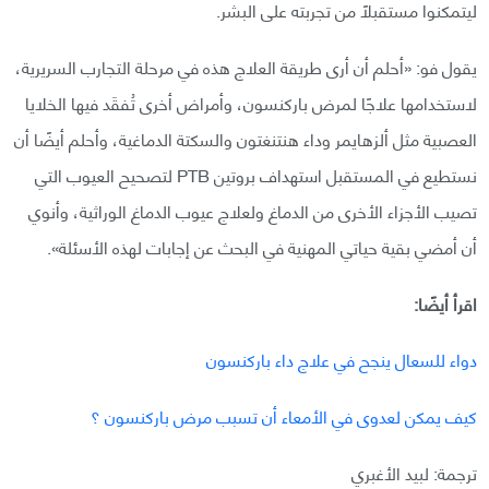
ليتمكنوا مستقبلًا من تجربته على البشر.
يقول فو: «أحلم أن أرى طريقة العلاج هذه في مرحلة التجارب السريرية،
لاستخدامها علاجًا لمرض باركنسون، وأمراض أخرى تُفقَد فيها الخلايا
العصبية مثل ألزهايمر وداء هنتنغتون والسكتة الدماغية، وأحلم أيضًا أن
نستطيع في المستقبل استهداف بروتين PTB لتصحيح العيوب التي
تصيب الأجزاء الأخرى من الدماغ ولعلاج عيوب الدماغ الوراثية، وأنوي
أن أمضي بقية حياتي المهنية في البحث عن إجابات لهذه الأسئلة».
اقرأ أيضًا:
دواء للسعال ينجح في علاج داء باركنسون
كيف يمكن لعدوى في الأمعاء أن تسبب مرض باركنسون ؟
ترجمة: لبيد الأغبري