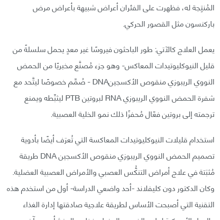
المُنتِجة له، فظهرت على الفئران أعراض شبيهة بأعراض مرض
باركنسون مثل القصور الحركي.
يعمل العلاج كالآتي: طور الباحثون فيروسًا غير معدٍ يحمل سلسلةً من
قليل النيوكليوتيدات المعاكس- وهو جزء مُصنَّع مخبريًا من الحمض
النووي الريبوزي منقوص الأكسجينDNA - صُمِّم خصوصًا ليتَّحد مع
شفرة الحمض النووي الريبوزي RNA لبروتين PTB ليثبِّطه ويمنع
ترجمته إلى بروتين فعّال مُحفزًا ذلك نمو الخلية العصبية.
استخدام قليلات النيوكليوتيدات المعاكسة التي تُعرَف أيضًا بأدوية
تصميم الحمض النووي الريبوزي منقوص الأكسجين DNA طريقة
مُثبَتة في علاج أمراض التنكُّس العصبي والأمراض العصبية العضلية.
وكان الدكتور دون كليفلاند -أحد واضعي الدراسة- أول من استخدم هذه
التقنية التي أصبحت الأساس لطريقة علاجية صادقتها إدارة الغذاء
والدواء الأميركية لعلاج الضمور العضلي نخاعي المنشأ وعدد آخر من