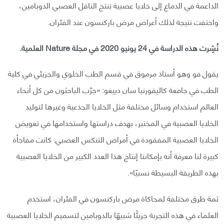
الداعمة في الدماغ إلى خلايا عصبية تنتج الناقل العصبي الدوبامين،
واختفت نتيجة لذلك أعراض مرض باركنسون عند الفئران.
نُشِرت هذه الدراسة في 24 يونيو 2020 في مجلة Nature العلمية.
يقول فو وهو أستاذ مرموق في قسم الطب الخلوي والجزيئي في كلية
الطب في جامعة كاليفورنيا سان دييغو: «جرَّب الباحثون من كل أنحاء
العالم استخدام وسائل مختلفة مثل الخلايا الجذعية وغيرها لتوليد
الخلايا العصبية في المختبر، بهدف دراستها واستخدامها في تعويض
الخلايا العصبية المفقودة في أمراض التنكس العصبي. كانت مفاجأة
كبيرة لنا معرفة أنه بإمكاننا إنتاج هذا العدد الكبير من الخلايا العصبية
بهذه الطريقة البسيطة نسبيًا».
ثمة طرق مختلفة لمحاكاة مرض باركنسون في الفئران، استخدم
العلماء في هذه التجربة جزيئًا شبيهًا بالدوبامين لتسميم الخلايا العصبية