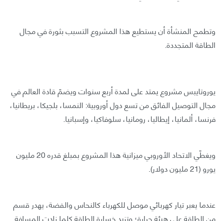
وتطمح المنشأة أن يستطيع هذا المشروع التسبب بثورة في مجال
الطاقة المتجددة.
يوروتايبس مشروع يمتد على لمدة أربع سنوات ويضمّ قادة العالم في
مجال التوصيل الفائق من تسع دول أوروبية: النمسا، بلجيكا، بريطانيا،
فرنسا، ألمانيا، إيطاليا، رومانيا، سلوفاكيا، وإسبانيا.
ويغطّي الاتحاد الأوروبي ميزانية هذا المشروع بمبلغ قدره 20 مليون
يورو (21 مليون دولار).
عندما يعبر تيار كهربائي موصل للكهرباء كالنحاس والفضة، يهدر قسم
من الطاقة على هيئة حرارة؛ وتزيد خسارة الطاقة كلما زادت المسافة