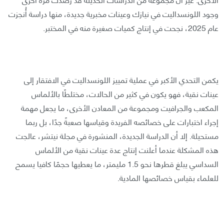
وجود اللونسداليت في نيازك وعينات مخبرية جديدة، منها دراسة أُنجزت
عام 2025، نجحت في إنتاج كميات صغيرة منه في المختبر.
يكمن التحدي الأكبر في عملية تمييز اللونسداليت في الافتقار إلى
عينات نقية، فهو يكون في كثير من الحالات، مختلطًا بالألماس
المكعب والجرافيت ومجموعة من المعادن الأخرى، ما يجعل مهمة
إجراء اختبارات على خصائصه الفريدة وقياسها صعبةً جدًا، بل ربما
مستحيلة. إلا أن الدراسة الجديدة، المنشورة في مجلة نيتشر، عالجت
هذه المشكلة عندما أعلنت إنتاج عدة عينات نقية من الألماس
السداسي يبلغ قطرها نحو 1.5 مليمتر، ما يعطيها حجمًا كافيا يسمح
للعلماء بقياس خصائصها المادية.