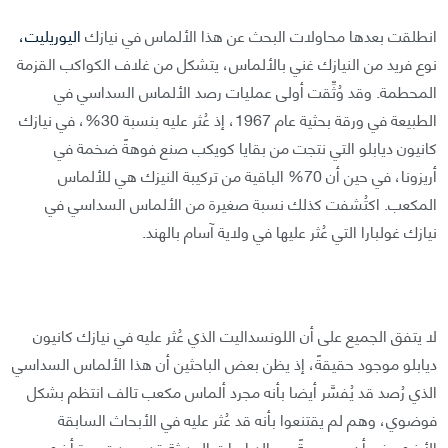
انطلقت بعدها محاولات البحث عن هذا الألماس في نيازك
اليوريليت،
نوع فريد من النيازك غني بالألماس، يتشكل من غلاف الكواكب القزمة
المحطمة. وقد وُثِّقت أولى عمليات رصد الألماس السداسي في
الطبيعة في ورقة بحثية عام 1967، إذ عُثر عليه بنسبة 30%، في نيازك
كانيون ديابلو التي نتجت من بقايا كويكب صنع فوهةً ضخمة في
أريزونا، في حين أن 70% الباقية من تركيبة النيزك هي للألماس
المكعب. اكتُشفت كذلك نسبة صغيرة من الألماس السداسي في
نيازك غولبارا التي عُثر عليها في ولاية آسام بالهند.
لا يتفق الجميع على أن اللونسداليت الذي عُثر عليه في نيازك كانيون
ديابلو موجود حقيقةً، إذ يظن بعض الباحثين أن هذا الألماس السداسي
الذي رُصد قد يُفسَّر أيضا بأنه مجرد ألماس مكعب تالف انتظم بشكل
فوضوي، وهم لم يقتنعوا بأنه قد عُثر عليه في الأبحاث السابقة
الأخرى. غير أن مجموعةً من الدراسات الحديثة قد رصدت مرة أخرى