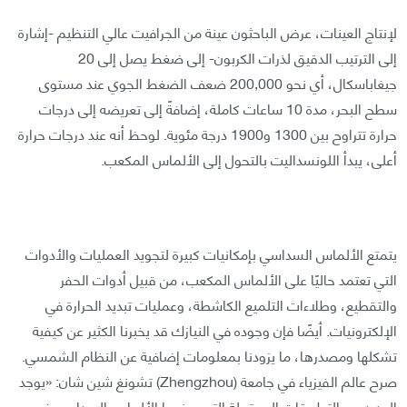
لإنتاج العينات، عرض الباحثون عينة من الجرافيت عالي التنظيم -إشارة
إلى الترتيب الدقيق لذرات الكربون- إلى ضغط يصل إلى 20
جيغاباسكال، أي نحو 200,000 ضعف الضغط الجوي عند مستوى
سطح البحر، مدة 10 ساعات كاملة، إضافةً إلى تعريضه إلى درجات
حرارة تتراوح بين 1300 و1900 درجة مئوية. لوحظ أنه عند درجات حرارة
أعلى، يبدأ اللونسداليت بالتحول إلى الألماس المكعب.
يتمتع الألماس السداسي بإمكانيات كبيرة لتجويد العمليات والأدوات
التي تعتمد حاليًا على الألماس المكعب، من قبيل أدوات الحفر
والتقطيع، وطلاءات التلميع الكاشطة، وعمليات تبديد الحرارة في
الإلكترونيات. أيضًا فإن وجوده في النيازك قد يخبرنا الكثير عن كيفية
تشكلها ومصدرها، ما يزودنا بمعلومات إضافية عن النظام الشمسي.
صرح عالم الفيزياء في جامعة (Zhengzhou) تشونغ شين شان: «يوجد
العديد من التطبيقات المحتملة التي يمنحها الألماس السداسي في