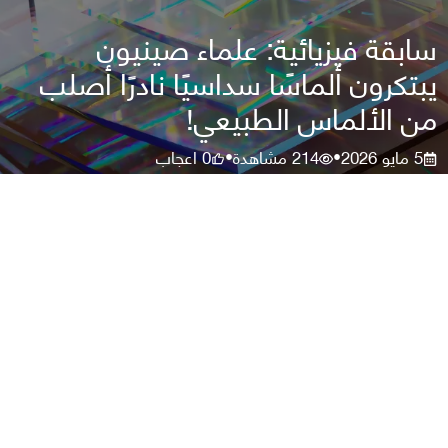
سابقة فيزيائية: علماء صينيون
يبتكرون ألماسًا سداسيًا نادرًا أصلب
من الألماس الطبيعي!
5 مايو 2026
214
مشاهدة
0
اعجاب
•
•