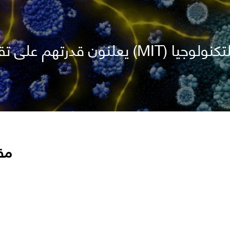
علماء معهد ماساتشوستس للتكنولوجيا (MIT) 
مق