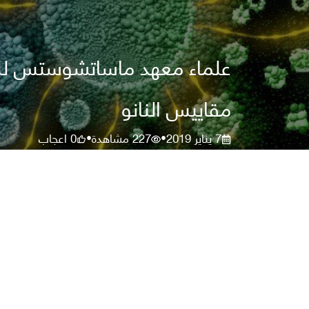
مقاييس النانو
7 يناير 2019
227
مشاهدة
0
اعجاب
•
•