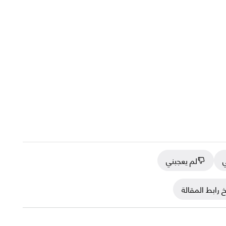
ي
لم يعجبني
 رابط المقالة