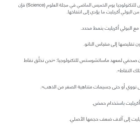
وفقًا للورقة العلمية التي نشرها فريق معهد ماساتشوستس للتكنولوجيا يوم الخميس الماضي في مجلة العلوم (Science) فإن
 البولي أكريليت ما يؤدي إلى انتفاخها.
 مع البولي أكريليت بنمط محدد.
ون تقليصها إلى مقياس النانو.
(إدوارد بويدن - Edward Boyden) في بيان صحفي لمعهد ماساتشوستس للتكنولوجيا: «نحن نخلُق نقاط
تلك النقاط».
نووي أو حتى جسيمات متناهية الصغر من الذهب».
أكريليت باستخدام حمض.
ريليت إلى آلاف ضعف حجمها الأصلي.