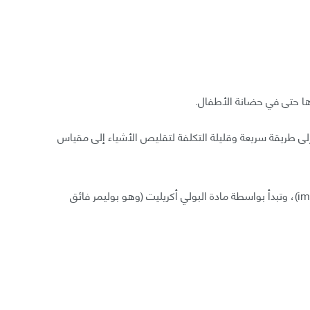
ادها حتى في حضانة الأطفال.
 طريقة سريعة وقليلة التكلفة لتقليص الأشياء إلى مقياس
تسمى العملية (اختلاق التصغير - implosion fabrication)، وتبدأ بواسطة مادة البولي أكريليت (وهو بوليمر فائق