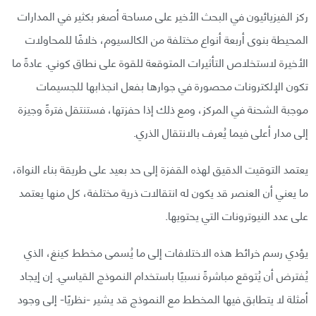
ركز الفيزيائيون في البحث الأخير على مساحة أصغر بكثير في المدارات
المحيطة بنوى أربعة أنواع مختلفة من الكالسيوم، خلافًا للمحاولات
الأخيرة لاستخلاص التأثيرات المتوقعة للقوة على نطاق كوني. عادةً ما
تكون الإلكترونات محصورة في جوارها بفعل انجذابها للجسيمات
موجبة الشحنة في المركز، ومع ذلك إذا حفزتها، فستنتقل فترةً وجيزة
إلى مدار أعلى فيما يُعرف بالانتقال الذري.
يعتمد التوقيت الدقيق لهذه القفزة إلى حد بعيد على طريقة بناء النواة،
ما يعني أن العنصر قد يكون له انتقالات ذرية مختلفة، كل منها يعتمد
على عدد النيوترونات التي يحتويها.
يؤدي رسم خرائط هذه الاختلافات إلى ما يُسمى مخطط كينغ، الذي
يُفترض أن يُتوقع مباشرةً نسبيًا باستخدام النموذج القياسي. إن إيجاد
أمثلة لا يتطابق فيها المخطط مع النموذج قد يشير -نظريًا- إلى وجود