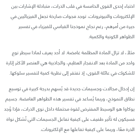
اختباء إحدى القوى الخامسة في قلب الذرات، متبادلة الإشارات بين
الإلكترونات والنيوترونات. توجد فجوات صارخة تجعل الفيزيائيين في
حيرة من أمرهم، رغم نجاح نموذجنا القياسي للفيزياء في تفسير
الظواهر الكونية والكمية.
مثلًا، لا تزال المادة المظلمة غامضة. لا أحد يعرف لماذا سيطر نوع
واحد من المادة بعد الانفجار العظيم، والجاذبية هي العنصر الأكثر إثارة
للشكوك في عائلة القوى، إذ تفتقر إلى نظرية كمية لتفسير سلوكها.
إن إدخال مجالات وجسيمات جديدة قد يُسهم بدرجة كبيرة في توسيع
نطاق النموذج، وربما يُساعد في تفسير هذه الظواهر الغامضة. جسيم
يوكاوا هو الوسيط المفترض لقوة محتملة داخل نوى الذرات، فإذا وُجد
فسيكون له تأثير طفيف على كيفية تفاعل الجسيمات التي تُشكل نواة
الذرة معًا، وربما على كيفية تفاعلها مع الإلكترونات.