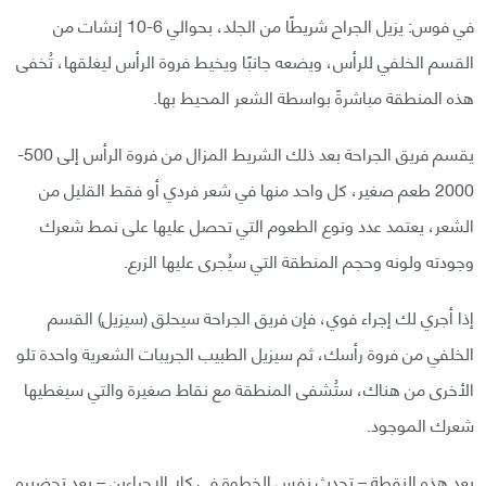
في فوس: يزيل الجراح شريطًا من الجلد، بحوالي 6-10 إنشات من
القسم الخلفي للرأس، ويضعه جانبًا ويخيط فروة الرأس ليغلقها، تُخفى
هذه المنطقة مباشرةً بواسطة الشعر المحيط بها.
يقسم فريق الجراحة بعد ذلك الشريط المزال من فروة الرأس إلى 500-
2000 طعم صغير، كل واحد منها في شعر فردي أو فقط القليل من
الشعر، يعتمد عدد ونوع الطعوم التي تحصل عليها على نمط شعرك
وجودته ولونه وحجم المنطقة التي سيُجرى عليها الزرع.
إذا أجري لك إجراء فوي، فإن فريق الجراحة سيحلق (سيزيل) القسم
الخلفي من فروة رأسك، ثم سيزيل الطبيب الجريبات الشعرية واحدة تلو
الأخرى من هناك، ستُشفى المنطقة مع نقاط صغيرة والتي سيغطيها
شعرك الموجود.
بعد هذه النقطة – تحدث نفس الخطوة في كلا الإجراءين – بعد تحضيره