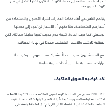
تبدو أسبابه هنا مقنعةً إلى حد ما، لكنها قد لا تكون الخيار الأفضل في ظل
ظروف السوق هذه.
يتزاحم الناس في أثناء فقاعة العقارات لشراء الأصول والاستفادة من
أسعارهم المتصاعدة، ظنًا منهم أن الأسعار لن تعود إلى معدلها
الوسطي كما جرت العادة، نتيجة عدم حدوث تجربة سابقة مماثلة، لكن
الفقاعة تلاشت والأسعار انخفضت مجددًا في نهاية المطاف.
يقع المستثمرون عمومًا بخطأ مشترك فيما بينهم ألا وهو اتخاذ
قرارات مستقبلية بناءً على أحداث قريبة سابقة.
نقد فرضية السوق المتكيف
شكك الأكاديميون في البداية بنظرية السوق المتكيف بحجة افتقارها للأساليب
الاقتصادية الرياضياتية، ووصفوها بأنها لا تتعدى كونها شكلًا جديدًا لنظرية
التوقعات المتكيفة في الاقتصاد الكلي التي لم تلقَ اهتمامًا واسعًا في