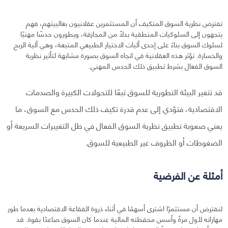
تفترض نظرية السوق المتكيف أن المستثمرين عقلانيون بغالبيتهم، فهم
يتجهون إلى السلوكيات المنطقية بدلًا من المجازفة، ويطورون حدسًا مهنيًا
لسلوك السوق بناءً على إحدى آليات الاختيار الطبيعي المتبعة، وهي آلية الربح
والخسارة. تؤثر هذه العقلانية في اتجاه السوق بصورة مشابهة لتأثير نظرية
السوق الفعال بشرط تطبيق ذلك الحدس المهني.
قد تتغير البيئة التطورية للسوق تبعًا للتحولات الكبيرة والصدمات
الاقتصادية، فتؤدي إلى عدم قدرة تكيف ذلك الحدس مع السوق، ما
يعني صعوبة تطبيق نظرية السوق الفعال في ظل التغييرات السريعة أو
الضغوطات أو الظروف غير الطبيعية للسوق.
أمثلة عن الفرضية
لنفترض أن مستثمرًا اشترى أسهمًا في أثناء ذروة الفقاعة الاقتصادية بعدما طور
مهاراته لأول مرةً وأسس محفظته المالية عندما كان السوق صاعدًا بقوة. قد