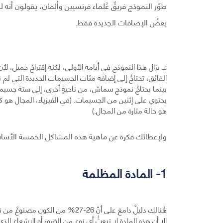
طوّر النموذج فريقٌ عُلماء فرنسيين وألمان، يقولون أنه ل
بعضُ الإضافات الجديدة فقط.
لا يزال هذا النموذج في أيامه الأولى، لكنه إقتراحٌ جميل، لأ
الفائق، تحتاجُ إلى إضافة مئات الجسيمات الجديدة التي لم نجد
بينما يحتاجُ نموذج سماش، من ناحيةٍ أخرى، إلى ستة جسي
يحتوي على إثنين من الجسيمات. (في الفيزياء، المجال هو ك
هو حالة مثارة من المجال.)
ولإعطائك فكرة عن ماهية هذه المشاكل الخمسة الأساسية
1- المادة المظلمة
هُنالك دليلٌ دامغ على أنَّ 26-27%
إلا أن هذه المادة لا تبعثُ أي نوعٍ من الضوء أو الإشعاع الذي