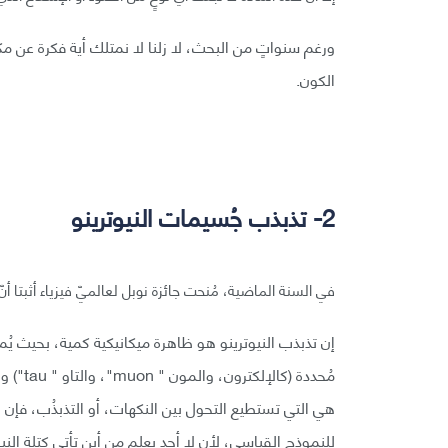
ورغم سنواتٍ من البحث، لا زلنا لا نمتلك أية فكرة عن مكو
الكون.
2- تذبذب جُسيمات النيوترينو
في السنة الماضية، مُنحت جائزة نوبل لعالميّ فيزياء أثبتا أنّ جُسي
مُحددة 
هي التي تستطيع التحول بين النكهات، أو التذبذُب، فإن ج
للنموذج القياسي، لأن لا أحد يعلم من أين تأتي كتلة النيوت