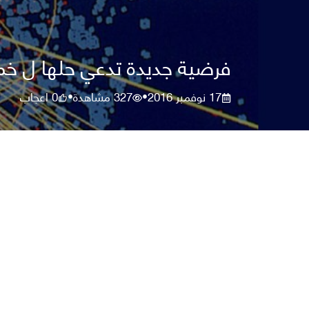
فرضية جديدة تدعي حلها ل خم
17 نوفمبر 2016
327
مشاهدة
0
اعجاب
•
•