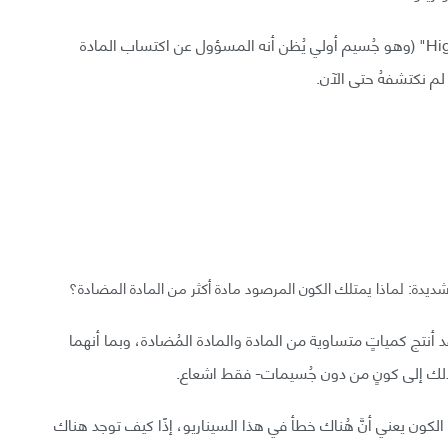
يُمكن أن تأتي الكُتلة من جُسيم بوزون هيغز "Higgs boson" (وهو جُسيم أولي يُظن أنه المسؤول عن اكتساب المادة
 لم نكتشفهُ حتى الآن.
ديدة: لماذا يمتلك الكون المرصود مادة أكثر من المادة المضادة؟
أنتج كمياتٍ متساوية من المادة والمادة المُضادة، وبما أنهما
ذلك إلى كونٍ من دون جُسيمات- فقط اشعاع.
ن يعني أنَّ هُناك خطأ في هذا السيناريو، إذًا كيف توجد هناك