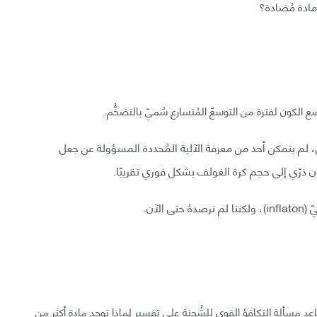
 مادة مُضادة؟
ع الكون لفترة من التوسعّ المُتسارع سُميّ بالتضخُّم.
ي، لم يتمكن أحد من معرفة الآلية المُحددة المسؤولة عن جعل
ذرّي إلى حجم كرة الغولف بشكل فوري تقريبًا.
لآن.
عد مسألة التكافؤ القوي للشُحنة على تفسير لماذا توجد مادة أكثر من