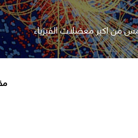
س من اكبر معضلات الفيزياء
مق