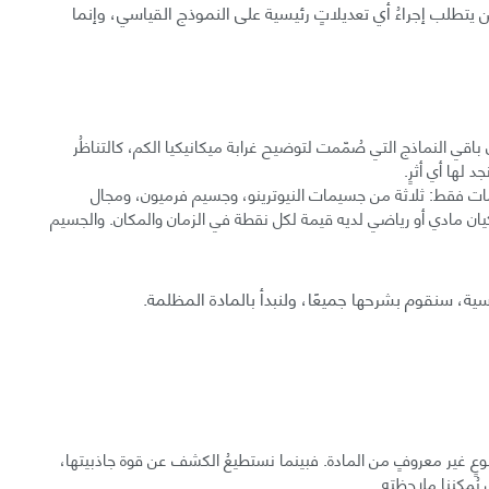
ن يتطلب إجراءُ أي تعديلاتٍ رئيسية على النموذج القياسي، وإنما
ن باقي النماذج التي صُمّمت لتوضيح غرابة ميكانيكيا الكم، كالتناظُر
 لها أي أثرٍ.
مات فقط: ثلاثة من جسيمات النيوترينو، وجسيم فرميون، ومجال
يان مادي أو رياضي لديه قيمة لكل نقطة في الزمان والمكان. والجسيم
، سنقوم بشرحها جميعًا، ولنبدأ بالمادة المظلمة.
 من الكون مصنوعٌ من نوعٍ غير معروفٍ من المادة. فبينما نستطيعُ الكشف عن قوة جاذبيتها،
 يُمكننا ملاحظته.