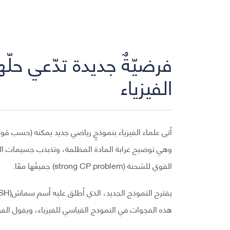
فرضيّةٌ جديدة تدّعي حل
الفيزياء
أتى علماء الفيزياء بنموذجٍ رياضي جديد يمكنه (حسب قوله
وهي توضيح غرابة المادة المظلمة، وتذبذب جسيمات النيوت
القوي للشحنة (strong CP problem) جميعُها معًا.
هذه الفجوات في النموذج القياسي للفيزياء، ويقول الفر