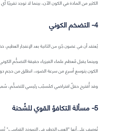
الكثير من المادة في الكون الآن، بينما لا توجد تقريبًا أي
4- التضخم الكوني
يُعتقد أن في غضون جُزءٍ من الثانية بعد الإنفجار العظيم، خض
وبينما يقبل مُعظم علماء الفيزياء حقيقة التضخُّم الكون
الكون يتوسع أسرع من سرعة الضوء، انطلق من حجم دون 
وقد أُقترح حقلٌ افتراضي كمُسبّب رئيسي للتضخُّم، سُميّ (inflaton)، ولكننا لم نرصدهُ حتى ا
5- مسألة التكافؤ القوي للشُحنة
تُوصف على أنها "العيب الخطير في النموذج القياسي،" تُسا