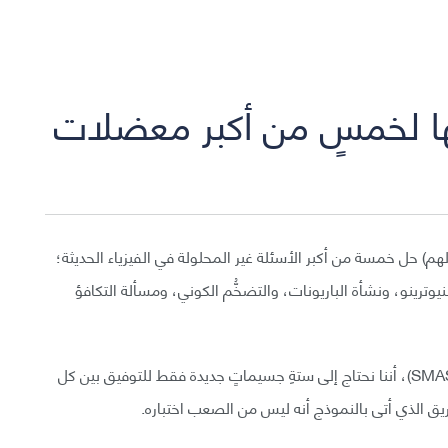
ّها لخمسٍ من أكبر معضلات
م) حل خمسة من أكبر الأسئلة غير المحلولة في الفيزياء الحديثة؛
رينو، ونشأة الباريونات، والتضخُّم الكوني، ومسألة التكافؤ
يقترح النموذج الجديد، الذي أطلق عليه أسم سماش(SMASH)، أننا نحتاج إلى ستةِ جسيماتٍ جديدة فقط للتوفيق بين كل
يق الذي أتى بالنموذج أنه ليس من الصعب اختباره.