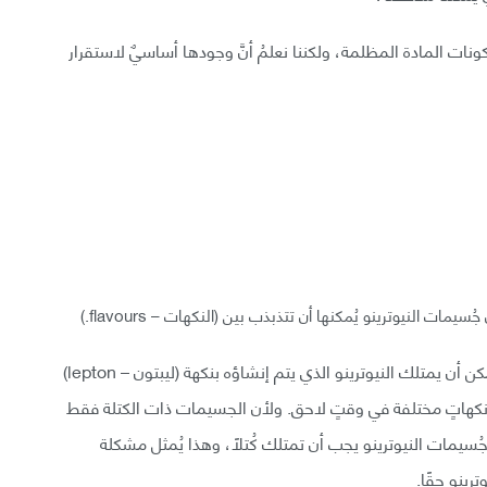
نات المادة المظلمة، ولكننا نعلمُ أنَّ وجودها أساسيٌ لاستقرار
مات النيوترينو يُمكنها أن تتذبذب بين (النكهات – flavours.)
إن تذبذب النيوترينو هو ظاهرة ميكانيكية كمية، بحيث يُمكن أن يمتلك النيوترينو الذي يتم إنشاؤه بنكهة (ليبتون – lepton)
(كالإلكترون، والمون " muon"، والتاو " tau") ونكهاتٍ مختلفة في وقتٍ لاحق. ولأن الجسيمات ذات الكتلة فقط
ُسيمات النيوترينو يجب أن تمتلك كُتلًا، وهذا يُمثل مشكلة
رينو حقًا.