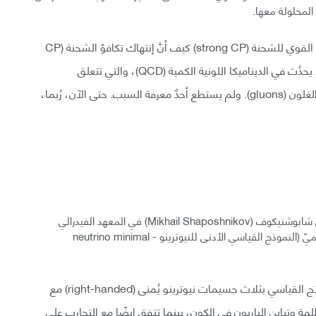
المحلولة معها.
إنها قصة طويلة، ولكن بالمختصر، تصف مسألة التكافؤ القوي للشحنة (strong CP) كيف أنَّ إنتهاك تكافؤ الشحنة (CP
violation)، وهو إنقطاعٌ في التناظر الأساسي للكون، لا يحدُث في الديناميكا اللونية الكمية (QCD)، والتي تتعلق
بالتفاعلات بين جُسيمات الكوارك (quarks) وجُسيمات الغلون (gluons). ولم يستطع أحدٌ معرفة السبب. حتى الآن، رُبما،
يُبنى نموذج سماش على اقتراح قدمه عالم الفيزياء ميخائيل شابوشنيكوف (Mikhail Shaposhnikov) في المعهد الفيدرالي
السويسري للتكنولوجيا في مدينة لوزان في عام 2005، وسُميّ (النموذج القياسي الأدنى للنيوترينو - neutrino minimal
وأقترح ميخائيل شابوشنيكوف في حينها أن تمديد النموذج القياسي بثلاث جسيمات نيوترينو يُمنى (right-handed) مع
 وتباين الباريون في الكون، بينما تتفق ايضًا مع التجارب على