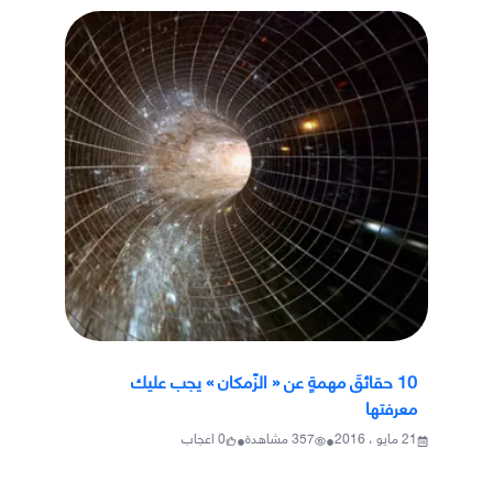
10 حقائقَ مهمةٍ عن « الزّمكان » يجب عليك
معرفتها
•
•
21 مايو ، 2016
357
مشاهدة
0
اعجاب