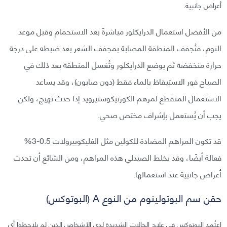
أعراض جانبية.
من الأفضل استعمال الدرايكلور مباشرةً بعد الاستحمام وقبل موعد
النوم، فتُجفف المنطقة المصابة بمجفف الشعر بعد ضبطه على درجة
حرارة منخفضة ثم يوضع الدرايكلور وتُغسل المنطقة بعد ذلك في
الصباح فور الاستيقاظ بالماء فقط (دون صابون)، وقد يساعد
الاستعمال المتقطع لمرهم الكورتيكوستيرويد إذا حدث تهيج، ولكن
يجب أن يُستعمل بإشراف مختص صحي.
قد تكون المراهم المضادة للكولين مثل الغليكوبيرولات 0.5-3%
فعالة أيضًا، وقد يخلط الصيدلي هذه المراهم، ومن الشائع أن تحدث
أعراض جانبية عند استعمالها.
حقن سم البوتولينوم من النوع A (البوتوكس)
اعتُمد البوتوكس في علاج الحالات الشديدة لدى الأشخاص الذين لم يلاحظوا أي