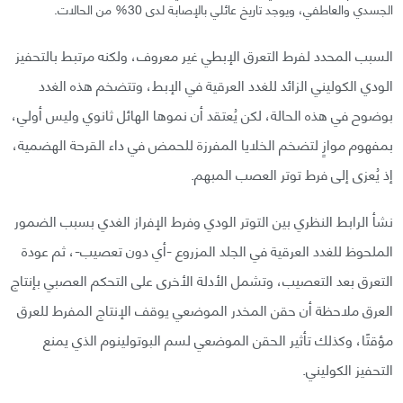
الجسدي والعاطفي، ويوجد تاريخ عائلي بالإصابة لدى 30% من الحالات.
السبب المحدد لفرط التعرق الإبطي غير معروف، ولكنه مرتبط بالتحفيز
الودي الكوليني الزائد للغدد العرقية في الإبط، وتتضخم هذه الغدد
بوضوح في هذه الحالة، لكن يُعتقد أن نموها الهائل ثانوي وليس أولي،
بمفهوم موازٍ لتضخم الخلايا المفرزة للحمض في داء القرحة الهضمية،
إذ يُعزى إلى فرط توتر العصب المبهم.
نشأ الرابط النظري بين التوتر الودي وفرط الإفراز الغدي بسبب الضمور
الملحوظ للغدد العرقية في الجلد المزروع -أي دون تعصيب-، ثم عودة
التعرق بعد التعصيب، وتشمل الأدلة الأخرى على التحكم العصبي بإنتاج
العرق ملاحظة أن حقن المخدر الموضعي يوقف الإنتاج المفرط للعرق
مؤقتًا، وكذلك تأثير الحقن الموضعي لسم البوتولينوم الذي يمنع
التحفيز الكوليني.