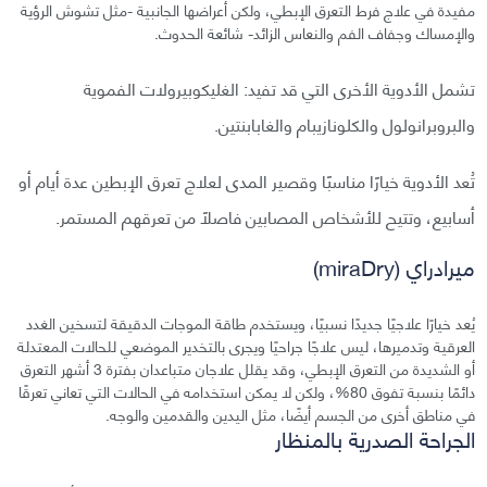
مفيدة في علاج فرط التعرق الإبطي، ولكن أعراضها الجانبية -مثل تشوش الرؤية
والإمساك وجفاف الفم والنعاس الزائد- شائعة الحدوث.
تشمل الأدوية الأخرى التي قد تفيد: الغليكوبيرولات الفموية
والبروبرانولول والكلونازيبام والغابابنتين.
تُعد الأدوية خيارًا مناسبًا وقصير المدى لعلاج تعرق الإبطين عدة أيام أو
أسابيع، وتتيح للأشخاص المصابين فاصلًا من تعرقهم المستمر.
ميرادراي (miraDry)
يُعد خيارًا علاجيًا جديدًا نسبيًا، ويستخدم طاقة الموجات الدقيقة لتسخين الغدد
العرقية وتدميرها، ليس علاجًا جراحيًا ويجرى بالتخدير الموضعي للحالات المعتدلة
أو الشديدة من التعرق الإبطي، وقد يقلل علاجان متباعدان بفترة 3 أشهر التعرق
دائمًا بنسبة تفوق 80%، ولكن لا يمكن استخدامه في الحالات التي تعاني تعرقًا
في مناطق أخرى من الجسم أيضًا، مثل اليدين والقدمين والوجه.
الجراحة الصدرية بالمنظار