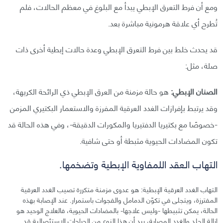
ومع أن فرط التعرق الإبطي يبدأ مع البلوغ في معظم الحالات، فلم
تُطرح أي علاقة هرمونية مباشرة بعد.
قد يحدث خلط بين فرط التعرق الإبطي وعدة حالات إبطية أخرى ذات
صلة، مثل:
الصنان الإبطي:
هو حالة مزمنة من العرق الإبطي ذي الرائحة الكريهة،
وقد يرتبط بإفرازات الغدد العرقية المفرزة والاستعمار البكتيري المزمن
-خصوصًا مع بكتيريا الدفتيريا والمكورات الدقيقة-، وفي هذه الحالة قد
تكون المضادات الحيوية مثبطة أو حتى شافية.
التهاب العقد اللمفاوية الإبطية وتضخمها.
التهاب الغدد العرقية الإبطية: هو عدوى مزمنة متكررة تصيب الغدد العرقية
المفترزة، ويتجلى في تكوّن الدمامل والفجوات باستمرار. عند الإصابة بهذه
الحالة، يمكن تثبيطها -وليس علاجها- بالمضادات الحيوية، فالعلاج الوحيد هو
إزالة الجلد والغدد المصابة، بيد أن هذا النوع من الجراحات الاستئصالية قد