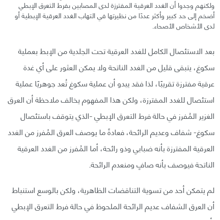
ولكنهم وجدوا أن الغدد العرقية المفترزة لدى المصابين بفرط التعرق الإبطي
أضخم إلى حد كبير وأكثر عددًا من نظيرتها في التهاب الغدد العرقية الإبطية أو
لدى الأشخاص الأصحاء.
بعد الاستئصال الكامل للغدد العرقية تحت الجلدية من الإبط بعملية
سكوغ، يتبقى قليل من الغدد الناتحة ولا يمكن العثور على أي غدة
عرقية مفترزة تقريبًا، لذا فقد يبدو أن عملية سكوغ تُعد جوهريًا عملية
استئصال للغدد المفترزة، ولكن هذا المفهوم يخالف ملاحظة أن العرق
الغزير المُفرز في حالة فرط التعرق الإبطي -الذي يتوقف باستئصال
سكوغ- شفاف وعديم الرائحة، فعادةً ما يوصف العرق المُفرز من الغدد
العرقية المفترزة بأنه ضبابي وذو رائحة، أما المُفرز من الغدد العرقية
الناتحة فيوصف بأنه صافٍ ومنعدم الرائحة.
لم يتمكن أحد من تسوية التناقضات الظاهرية، ولكن بالوسع استنباط
أن العرق الشفاف عديم الرائحة الملحوظ في حالة فرط التعرق الإبطي