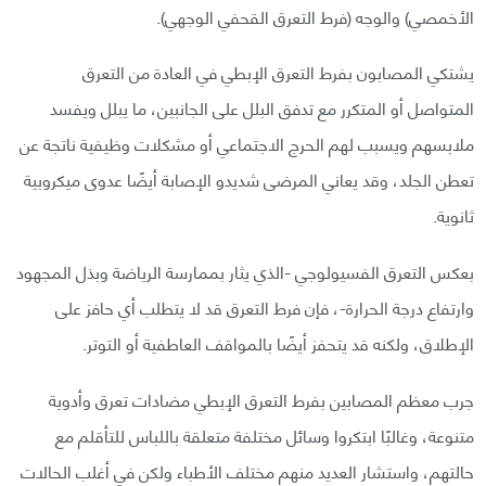
الأخمصي) والوجه (فرط التعرق القحفي الوجهي).
يشتكي المصابون بفرط التعرق الإبطي في العادة من التعرق
المتواصل أو المتكرر مع تدفق البلل على الجانبين، ما يبلل ويفسد
ملابسهم ويسبب لهم الحرج الاجتماعي أو مشكلات وظيفية ناتجة عن
تعطن الجلد، وقد يعاني المرضى شديدو الإصابة أيضًا عدوى ميكروبية
ثانوية.
بعكس التعرق الفسيولوجي -الذي يثار بممارسة الرياضة وبذل المجهود
وارتفاع درجة الحرارة-، فإن فرط التعرق قد لا يتطلب أي حافز على
الإطلاق، ولكنه قد يتحفز أيضًا بالمواقف العاطفية أو التوتر.
جرب معظم المصابين بفرط التعرق الإبطي مضادات تعرق وأدوية
متنوعة، وغالبًا ابتكروا وسائل مختلفة متعلقة باللباس للتأقلم مع
حالتهم، واستشار العديد منهم مختلف الأطباء ولكن في أغلب الحالات