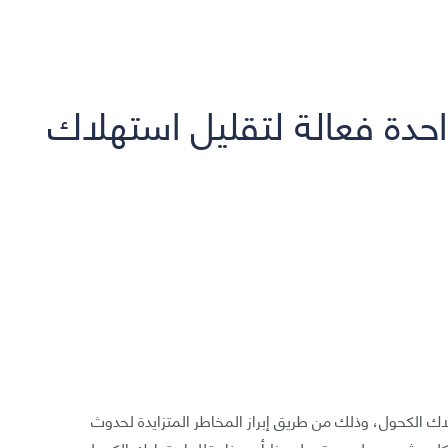
دة فعالة لتقليل استهلاك
ك الكحول، وذلك من طريق إبراز المخاطر المتزايدة لحدوث
ل مشروب على حدة، ولوحظ أن هذا يقلل استهلاك الكحول.