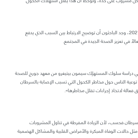
في دراسة أُجريت على قرابة 8000 شخص ونُشرت عام 2021، وجد الباحثون أن توضيح الارتباط بين السبب الذي يدفع
ًا في تعزيز الصحة الجيدة في المجتمع.
في دراسة سلوك المستهلِك سيمون بيتيغرو من معهد جورج للصحة
«إن توعية الناس حول مخاطر الكحول التي تسبب الإصابة بالسرطان
ق فعالة لاتخاذ إجراءات تقلل مخاطرها».
السرطان فحسب، لأن الزيادة المفرطة في تناول المشروبات
ثل حالات الوفاة المبكرة والأمراض القلبية والمشاكل الهضمية