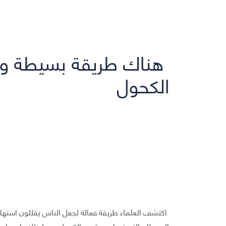
هناك طريقة بسيطة واح
الكحول
اكتشف العلماء طريقة فعالة لجعل الناس يقللون استهلا
السرطان التي تصاحب شرب الكحول وربط ذلك بإحصاء ك