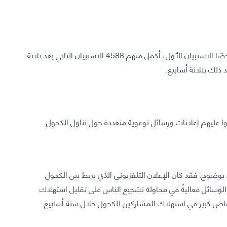
بالنسبة للدراسة، مُلِئَتْ ثلاثةُ استبياناتٍ: أكمل 7995 شخصًا الاستبيان الأول، أكمل منهم 4588 الاستبيان الثاني بعد ثلاثة
عليهم إعلانات ورسائل توعوية متعددة حول تناول الكحول.
بوضوح: فقد كان الإعلان التلفزيوني الذي يربط بين الكحول
وسائل فعاليةً في محاولة تشجيع الناس على تقليل استهلاك
خفاض كبير في استهلاك المشاركين للكحول خلال ستة أسابيع.