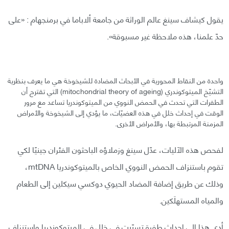
يقول كيشاف سينغ عالم الوراثة من جامعة ألاباما في برمنجهام : «على
حدّ علمنا، هذه ملاحظة غير مسبوقة».
واحدة من النقاط المحورية في الأبحاث المضادة للشيخوخة هي ما يعرف بنظرية
التشيّخ الميتوكوندري (mitochondrial theory of ageing) التي تقترح أن
الطفرات التي تحدث في الحمض النووي من الميتوكوندريا تساعد مع مرور
الوقت في إحداث خلل في هذه العضيّات، ما يؤدي إلى الشيخوخة والأمراض
المزمنة المرتبطة بها، والأمراض الأخرى.
لفحص هذه الآليات، عدّل سينغ وزملاؤه الباحثون الفئران جينيًا لكي
تقوم باستنزاف الحمض النووي الخاص بالميتوكوندريا mtDNA،
وذلك عن طريق إضافة المضاد الحيوي دوكسي سيكلين إلى الطعام
والمياه المستهلَكين.
أدى هذا إلى إحداث طفرة تسبّبت في خلل في الميتوكوندريا واستنزاف