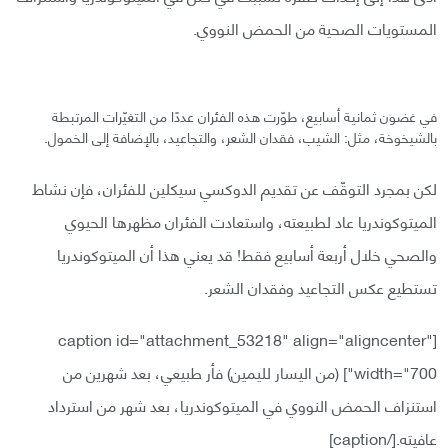
المستويات الصحية من الحمض النووي.
في غضون ثمانية أسابيع، طوّرت هذه الفئران عددًا من التغيّرات المرتبطة
بالشيخوخة، مثل: الشيب، فقدان الشعر، والتجاعيد، بالإضافة إلى الخمول.
لكن بمجرد التوقّف عن تقديم الدوكسي سيكلين للفئران، فإن نشاط
الميتوكوندريا عاد لطبيعته، واستعادت الفئران مظهرها الحيوي
والصحي خلال أربعة أسابيع فقط! قد يعني هذا أن الميتوكوندريا
تستطيع عكس التجاعيد وفقدان الشعر.
[caption id="attachment_53218" align="aligncenter"
width="700"]
(من اليسار لليمين) فأر طبيعي، بعد شهرين من
استنزاف الحمض النووي في الميتوكوندريا، بعد شهر من استرداد
عافيته.[/caption]