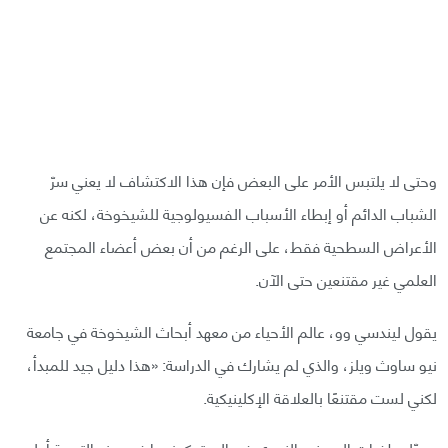
وحتى لا يلتبس الأمر على البعض فإن هذا الاكتشاف لا يعني سرّ
الشباب الدائم أو إبطاء الأسباب الفسيولوجية للشيخوخة، لكنه عن
الأعراض السطحية فقط، على الرغم من أن بعض أعضاء المجتمع
العلمي غير مقتنعين حتى الآن.
يقول ليندسي وو، عالم الأحياء من معهد أبحاث الشيخوخة في جامعة
نيو ساوث ويلز، والذي لم يشارك في الدراسة: «هذا دليل جيد للمبدأ،
لكني لست مقتنعًا بالعلاقة الإكلينيكية.
معدّل طفرات الحمض النووي في الميتوكوندريا في هذه التجربة أعلى