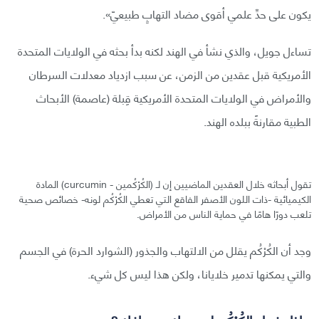
يكون على حدِّ علمي أقوى مضاد التهابٍ طبيعيّ».
تساءل جويل، والذي نشأ في الهند لكنه بدأ بحثه في الولايات المتحدة
الأمريكية قبل عقدين من الزمن، عن سبب ازدياد معدلات السرطان
والأمراض في الولايات المتحدة الأمريكية قِبلة (عاصمة) الأبحاث
الطبية مقارنةً ببلده الهند.
تقول أبحاثه خلال العقدين الماضيين إن لـ (الكُرْكُمين - curcumin) المادة
الكيميائية -ذات اللون الأصفر الفاقع التي تعطي الكُرْكُم لونه- خصائص صحية
تلعب دورًا هامًا في حماية الناس من الأمراض.
وجد أن الكُرْكُم يقلل من الالتهاب والجذور (الشوارد الحرة) في الجسم
والتي يمكنها تدمير خلايانا، ولكن هذا ليس كل شيء.