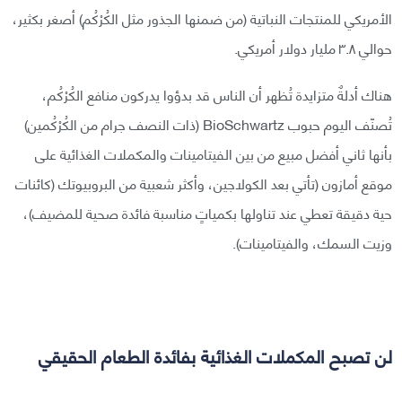
الأمريكي للمنتجات النباتية (من ضمنها الجذور مثل الكُرْكُم) أصغر بكثير،
حوالي ٣.٨ مليار دولار أمريكي.
هناك أدلةٌ متزايدة تُظهر أن الناس قد بدؤوا يدركون منافع الكُرْكُم،
تُصنّف اليوم حبوب BioSchwartz (ذات النصف جرام من الكُرْكُمين)
بأنها ثاني أفضل مبيع من بين الفيتامينات والمكملات الغذائية على
موقع أمازون (تأتي بعد الكولاجين، وأكثر شعبية من البروبيوتك (كائنات
حية دقيقة تعطي عند تناولها بكمياتٍ مناسبة فائدة صحية للمضيف)،
وزيت السمك، والفيتامينات).
لن تصبح المكملات الغذائية بفائدة الطعام الحقيقي