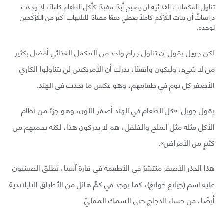
تناول المكملات الغذائية لن يصبح أبدًا مفيدًا كأكل الطعام كاملًا، إذ وجدت
دراساتٌ أن نبات الكُرْكُم كاملًا يعطي دفعًا مضادًا للالتهاب أكثر من الكُرْكُمين
لوحده.
لكن جويل يقول إن تناول جرام واحد من المكمل الغذائي أفضل بكثير
من لا شيء، وليكون واقعيًا، يدرك أن الأمريكيين لن يتناولوا الكاري
الأصفر كل يومٍ في طعامهم، وهو عكس ما يحدث في الهند.
يقول جويل: «كل الطعام في الهند أصفر اللون، وهو جزءٌ من نظام
الأكل مثله مثل الملح والفلفل، هم لا يدركون هذا، لكنه يحميهم من
كثيرٍ من الأمراض».
هذا الجذر الأصفر منتشرٌ في الأطعمة في قارة آسيا، يُطلق الصينيون
عليه اسم (جيانغ خوانغ)، كما يوجد في كمٍّ هائل من الأطباق التايلاندية
أيضًا، من حساء الدجاج حتى السمك المقليّ.