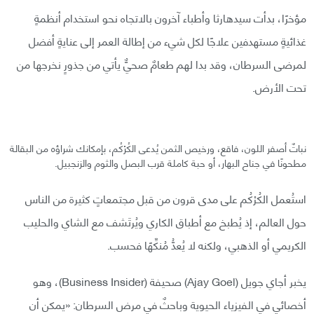
مؤخرًا، بدأت سيدهارثا وأطباء آخرون بالاتجاه نحو استخدام أنظمةٍ
غذائيةٍ مستهدفين علاجًا لكل شيء من إطالة العمر إلى عنايةٍ أفضل
لمرضى السرطان، وقد بدا لهم طعامٌ صحيٌّ يأتي من جذورٍ نخرجها من
تحت الأرض.
نباتٌ أصفر اللون، فاقع، ورخيص الثمن يُدعى الكُرْكُم، بإمكانك شراؤه من البقالة
مطحونًا في جناح البهار، أو حبة كاملة قرب البصل والثوم والزنجبيل.
استُعمل الكُرْكُم على مدى قرون من قبل مجتمعاتٍ كثيرة من الناس
حول العالم، إذ يُطبخ مع أطباق الكاري ويُرتَشف مع الشاي والحليب
الكريمي أو الذهبي، ولكنه لا يُعدُّ مُنكِّهًا فحسب.
يخبر أجاي جويل (Ajay Goel) صحيفة (Business Insider)، وهو
أخصائي في الفيزياء الحيوية وباحثٌ في مرض السرطان: «يمكن أن