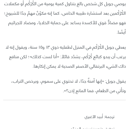
يوصي جويل كل شخص بالغ بتناول كمية يومية من الكُرْكُم أو مكملات
الكُرْكُمين بعد استشارة طبيبه الخاص، كما إنه مكوّنٌ مهمٌ جدًا للشيوخ؛
فهو مضادٌّ قوي للأكسدة يساعد على حماية الخلايا، ومضاد للجراثيم
أيضًا.
يعطي جويل الكُرْكُم في المنزل لطفليه ذوي ١٣ و١٥ سنة، ويقول إنه لا
يرغب أن يبدو كبائع كُرْكُم، يشدّد قائلًا: «أنا لست كذلك»؛ لكن منافع
ذاك الشيء البرتقالي الأصفر الصحية لا يمكن إنكارها.
يقول جويل: «إنها آمنةٌ جدًا، لا تحتوي على سموم، وبرخص التراب،
وتأتي من الطعام، فما المانع إذن؟».
ترجمة: لُبيد الأغبري
تدقيق وتحرير: تسنيم المنجّد