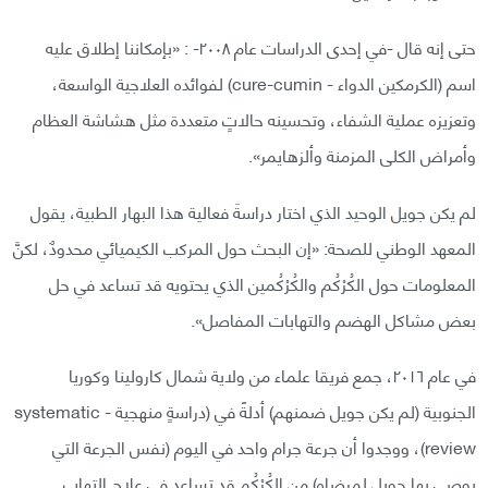
حتى إنه قال -في إحدى الدراسات عام ٢٠٠٨- : «بإمكاننا إطلاق عليه
اسم (الكرمكين الدواء - cure-cumin) لفوائده العلاجية الواسعة،
وتعزيزه عملية الشفاء، وتحسينه حالاتٍ متعددة مثل هشاشة العظام
وأمراض الكلى المزمنة وألزهايمر».
لم يكن جويل الوحيد الذي اختار دراسةَ فعالية هذا البهار الطبية، يقول
المعهد الوطني للصحة: «إن البحث حول المركب الكيميائي محدودٌ، لكنَّ
المعلومات حول الكُرْكُم والكُرْكُمين الذي يحتويه قد تساعد في حل
بعض مشاكل الهضم والتهابات المفاصل».
في عام ٢٠١٦، جمع فريقا علماء من ولاية شمال كارولينا وكوريا
الجنوبية (لم يكن جويل ضمنهم) أدلةً في (دراسةٍ منهجية - systematic
review)، ووجدوا أن جرعة جرام واحد في اليوم (نفس الجرعة التي
يوصي بها جويل لمرضاه) من الكُرْكُم قد تساعد في علاج التهاب