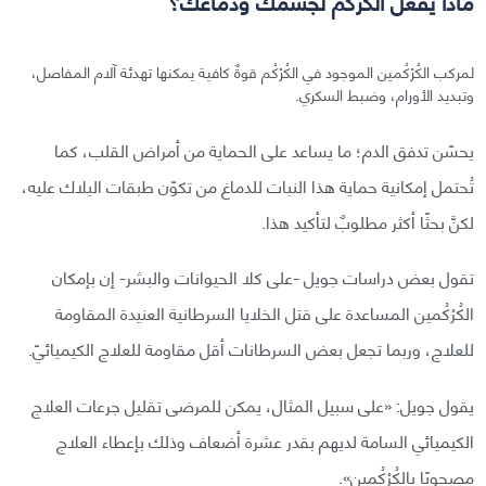
ماذا يفعل الكُرْكُم لجسمك ودماغك؟
لمركب الكُرْكُمين الموجود في الكُرْكُم قوةٌ كافية يمكنها تهدئة آلام المفاصل،
وتبديد الأورام، وضبط السكري.
يحسّن تدفق الدم؛ ما يساعد على الحماية من أمراض القلب، كما
تُحتمل إمكانية حماية هذا النبات للدماغ من تكوّن طبقات البلاك عليه،
لكنَّ بحثًا أكثر مطلوبٌ لتأكيد هذا.
تقول بعض دراسات جويل -على كلا الحيوانات والبشر- إن بإمكان
الكُرْكُمين المساعدة على قتل الخلايا السرطانية العنيدة المقاومة
للعلاج، وربما تجعل بعض السرطانات أقل مقاومة للعلاج الكيميائيّ.
يقول جويل: «على سبيل المثال، يمكن للمرضى تقليل جرعات العلاج
الكيميائي السامة لديهم بقدر عشرة أضعاف وذلك بإعطاء العلاج
مصحوبًا بالكُرْكُمين».