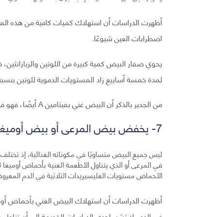
أظهرت الدراسات أن استهلاك كميات كافية من هذه المغذ
اضطرابات العين شيوعًا.
يحوي صفار البيض كمية كبيرة من اللوتين والزيازانثين، 
لمدة خمسة أسابيع زاد المستويات الدموية للوتين بنسبة 26% والزيازانثين بنسبة 38% عند البالغي
من الجدير بالذكر أن البيض غني بفيتامين A أيضًا، فهو فيتامين مهم لأن عوزه أشهر سبب للعمى في العالم.
7- يخفض بيض المرعى أو بيض أوميغا 3 مستوى الغليسيردات الثلاثية
ليس جميع البيض متساويًا في مكوناته الغذائية، إذ تختلف تب
الأحماض مستويات الغليسيريدات الثلاثية في الدم المعرو