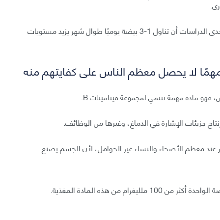
رى.
إن تناول البيض طريقة ممتازة لزيادة HDL، إذ أظهرت إحدى الدراسات أن تناول 1-3 بيضة يوميًا طوال شهر يزيد مستويات
س، فهو مادة مهمة تنتمي لمجموعة فيتامينات B.
إنتاج جزيئات الإشارة في الدماغ، وغيرها من الوظائف.
 عند معظم الأصحاء والنساء غير الحوامل، لأن الجسم يصنع
يغرام من هذه المادة المغذية.