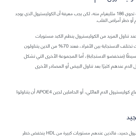
يحوي البيض كمية كبيرة من الكوليسترول، فالبيضة الواحدة تحوي 186 ملليغرام منه، لكن يجب معرفة أن الكوليسترول الذي يوجد
 أو خطر أمراض القلب.
عند تناول المزيد من الكوليسترول ينظم الكبد مستويات
الكوليسترول بتقليل إنتاجه حتى يُطرَح خارجًا، لكن مع ذلك تختلف الاستجابة بين الأفراد، فعند 70% من الذين يتناولون
 بسيطًا (منخفضو الاستجابة)، أما المجموعة الأخرى التي تشكل
 الدم عندهم كثيرًا بعد تناول البيض أو المصادر الأخرى
لكن عمومًا، يجب على المصابين باضطرابات وراثية كارتفاع كوليسترول الدم العائلي، أو الحاملين لجين APOE4 أن يتناولوا
يشير HDL إلى البروتين الشحمي عالي الكثافة وهو كوليسترول حميد، فالذين عندهم مستويات كبيرة من HDL ينخفض خطر