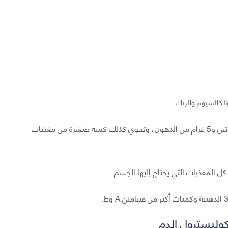
وتؤمّن البيضة الواحدة 68 سعرة حرارية و6 غرام من البروتين و5 غرام من الدهون، وتحوي كذلك كمية صغيرة من مغذيات
كل المغذيات التي يحتاج إليها الجسم.