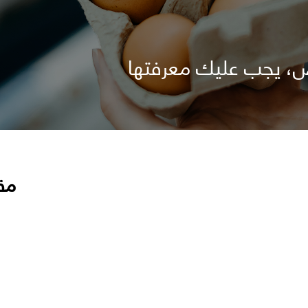
ض، يجب عليك معرفتها
مق