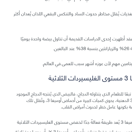
يات يُقلل مخاطر حدوث الساد والتنكس البقعي اللذان يُعدان أكثر
فقد أظهرت إحدى الدراسات القديمة أن تناول بيضة واحدة يوميًا
ن.
عًا للطعام الذي يتناوله الدجاج، فالبيض الذي يُنتجه الدجاج الموجود
في المرعى أو الذي يتناول الأطعمة الغنية بأحماض أوميغا 3 الدهنية، يحوي كميات كبيرة من أحماض أوميغا 3، وتُقلل تلك
فة بكونها عامل خطر لحدوث أمراض القلب.
أظهرت الدراسات أن استهلاك البيض الغني بأحماض أوميغا 3 يُعد طريقةً فعالةً جدًا لخفض مستوى الغليسيردات الثلاثية
في الدم، إذ تشير إحدى الدراسات القديمة إلى أن تناول خمس بيضات فقط غنيات بأحماض أوميغا 3 كل أسبوع لمدة ثلاثة