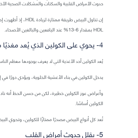
حدوث الأمراض القلبية والسكتات والمشكلات الصحية الأخ
HDL بمقدار 6-13% عند اليافعين والبالغين الأصحاء.
4- يحوي على الكولين الذي يُعد مغذيًا مهمًا لا يحصل معظم الناس على كفايتهم منه
يُعد الكولين أحد الأغذية التي لا يعرف بوجودها معظم النا
يدخل الكولين في بناء الأغشية الخلوية، ويؤدي دورًا في 
وأعراض عوز الكولين خطيرة، لكن من حسن الحظ أنه نادر
الكولين أساسًا.
تُعد كل أنواع البيض مصدرًا ممتازًا للكولين، وتحوي البيضة الواحدة أكثر من 100 ملل
5- يقلل حدوث أمراض القلب