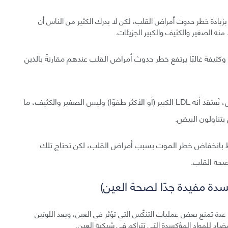
 منه بزيادة خطر حدوث أمراض القلب، لكن لا يدرك الكثير من الناس أن
ت عدة أن الذين لديهم جزيئات LDL صغيرة وكثيفة غالبًا يرتفع خطر حدوث أمراض القلب عندهم مقارنةً بالذين
لدى ارتفاع LDL البسيط عند بعض الذين يتناولون البيض، يُعتقد أنه LDL الكبير (أو الأكثر طفوًا) وليس الصغير والكثيف، ما
تناولون البيض.
ط بانخفاض خطر الموت بسبب أمراض القلب، لكن تحتاج تلك
صحة القلب.
عدة تمنع بعض عمليات التنكّس التي تؤثر في العين، ويعد اللوتين
لمضاد للمواد المؤكسدة التي تتراكم في شبكية العين.