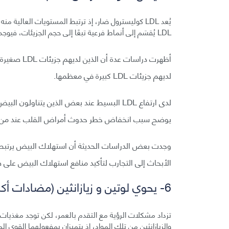
يُعد LDL كوليسترول ضار، إذ ترتبط المستويات العالية
LDL يُقسَم إلى أنماط فرعية تبعًا إلى حجم الجزيئات، فيوجد منه الصغير والكثيف والكبير الجزيئات.
أظهرت دراسا
لديهم جزيئات LDL كبيرة في معظمها.
يوضح سبب انخفاض خطر حدوث أمراض القلب عند من ي
وجدت بعض الدراسات الحديثة أن استهلاك البيض يرتب
الأبحاث إلى التجارب لتأكيد منافع استهلاك البيض على 
6- يحوي لوتين و زيازانثين (مضادات أكسدة مفيدة جدًا لصحة العين)
تزداد مشكلات الرؤية مع التقدم بالعمر، لكن توجد مغذيات 
والزيازانثين من تلك المواد، إذ يتميزان بمفعولهما القوي ا