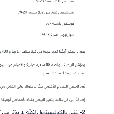
فيتامين B12 بنسبة 23%.
ريبوفلافين (فيتامين B2) بنسبة 20%.
فوسفور بنسبة 7%.
سيلينيوم بنسبة 28%.
يحوي البيض أيضًا كمية جيدة من فيتامينات (D وE و B6) والكالسيوم والزنك.
متنوعة مهمة لصحة الجسم.
يُعد البيض الطعام الأفضل حقًا لاحتوائه على القليل من 
إضافةً إلى كل ذلك، يتميز البيض بغناه بأحماض أوميغا 3 الدهنية وكميات أكبر من فيتامين A وE.
2- غني بالكوليسترول لكنّه لا يؤثر في كوليسترول الدم