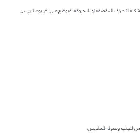
كلة الأطراف المُقصّفة أو المحروقة. فيوضع على آخر بوصتين من
ابيس لتجنب وصوله للملابس.