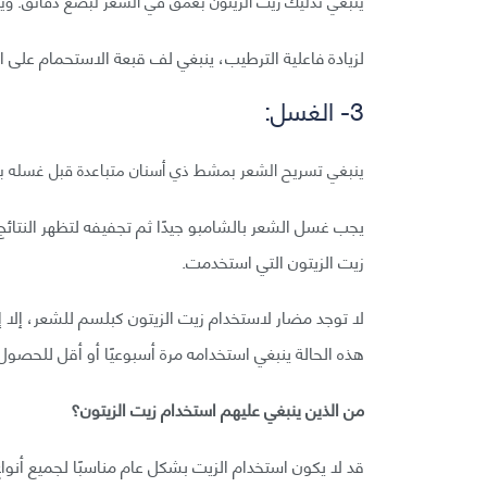
ينبغي تدليك زيت الزيتون بعمق في الشعر لبضع دقائق. ويم
لزيادة فاعلية الترطيب، ينبغي لف قبعة الاستحمام على الشعر ليتخلل
3- الغسل:
ينبغي تسريح الشعر بمشط ذي أسنان متباعدة قبل غسله با
يجب غسل الشعر بالشامبو جيدًا ثم تجفيفه لتظهر النتائج.
زيت الزيتون التي استخدمت.
لا توجد مضار لاستخدام زيت الزيتون كبلسم للشعر، إلا إ
هذه الحالة ينبغي استخدامه مرة أسبوعيًا أو أقل للحصول
من الذين ينبغي عليهم استخدام زيت الزيتون؟
قد لا يكون استخدام الزيت بشكل عام مناسبًا لجميع أنواع