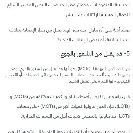
المسببة بالعنقوديات، وخمائر فطر المبيضات البيض المصدر الشائع
للخمائر المسببة للإنتانات عند البشر.
توجد أدلة على أن تناول زيت جوز الهند يقلل من خطر الإصابة بنزلات
البرد الشائعة، أو بعض الإنتانات الداخلية.
5- قد يقلل من الشعور بالجوع:
من الخصائص المهمة للـ(MCTs)، هو أنها قد تقلل من الشعور بالجوع، وقد
يكون ذلك مرتبطًا بطريقة استقلاب الجسم للدهون، لأن الكيتونات -أو الأجسام
الكيتونية- لها القدرة على تقليل الشهية.
في دراسة على 6 رجال أصحاء، تناولوا كميات مختلفة من (MCTs) و
(LCTs)، فإن الذين تناولوا كميات أكبر من (MCTs) -على حساب
LCTs- قد تناولوا بالمجمل كميات أقل من السعرات الحرارية.
لا يوجد أي دليل يصرح بأن تناول زيت جوز الهند يقلل الشهية أكثر من