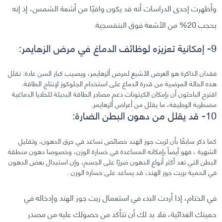
وأظهرت إحدى الدراسات أنه قد يكون واقيًا من أشعة الشمس، إذ إنه
يحجب 20% من الأشعة فوق البنفسجية.
9- إمكانية تعزيزه لوظائف الدماغ في مرض الزهايمر:
فقدان الذاكرة هو العرض الأشيع لمرض ألزهايمر، ويصيب كبار السن عادة. تقلل
هذه الحالة المرضية من قدرة الدماغ على استخدام الجلوكوز لإنتاج الطاقة.
اقترح الباحثون أن بإمكان الكيتونات دعم مصادر الطاقة البديلة للخلايا الدماغية
مضطربة الوظيفة، ما يقلل من أعراض ألزهايمر.
10- قد يقلل من دهون البطن الضارة:
كما ذكر سابقًا بأن لزيت جوز الهند خصائص تساعد في حرق الدهون، وتقليل
الشهية ، فهو أيضاً بإمكانه المساعدة في خسارة الوزن، وخصوصا دهون منطقة
البطن التي تعد أكثر أنواع الدهون ضررًا على الجسم، وإن استبدال بعض الدهون
في الحمية بزيت جوز الهند، قد يساعد على خسارة الوزن .
في الختام، إذا أردت البدء في استعمال زيت جوز الهند وإدخاله في
حميتك الغذائية، فلا بد لك أن تتأكد من حصولك عليه من مصدر