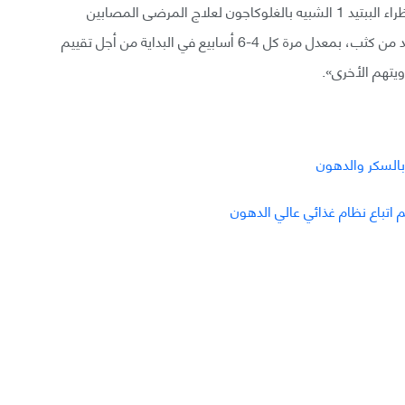
يقول المختصون: «مع زيادة استخدام الدواء تيرزيباتيد ونظراء الببتيد 1 الشبيه بالغلوكاجون لعلاج المرضى المصابين
بالسمنة، ننصح بمتابعة المرضى الذين يتناولون تيرزيباتيد من كثب، بمعدل مرة كل 4-6 أسابيع في البداية من أجل تقييم
يتهم الأخرى».
 بالسكر والدهون
تباع نظام غذائي عالي الدهون