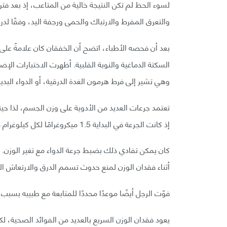
لسوء الحظ لم تكن النتيجة خالية من المتاعب، إذ بعد ف
والتعرق المفرط والارتباك والحمى ورجفة اليد، وفقًا لدر
بعد أن فحصه الأطباء، اتضح أن الخفقان كان علامةً ع
السكتة الدماغية والنوبة القلبية. أظهرت الاختبارات ا
وهي تشير إلى فرط هرمون الغدة الدرقية، أو الدواء البدي
تعتمد جرعات العديد من الأدوية على وزن الجسم، لذا حين
إذ كانت الجرعة في البداية 1.5 ميكروغرامًا لكل كيلوغرام من وزنه، لكنها ارتفعت إلى 2.15 ميكروغرام لكل كيلوغرام.
كان يمكن تفادي ذلك بضبط جرعة الدواء مع تغير الوزن.
أثناء فقدان الوزن لمنع حدوث تسمم الدرق والارتعاش الأ
فوّت الرجل أيضًا موعدًا محددًا للمتابعة مع طبيبه بس
يعود فقدان الوزن السريع بالعديد من الفوائد الصحية، 