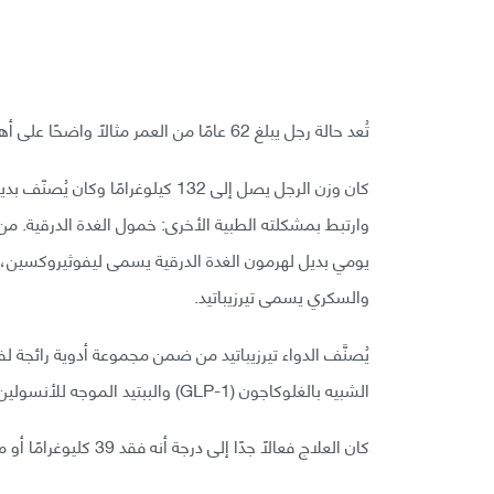
تُعد حالة رجل يبلغ 62 عامًا من العمر مثالًا واضحًا على أهمية متابعة فقدان الوزن السريع من كثب عند تناول الأدوية.
كان وزن الرجل يصل إلى 132 كيلوغرام
وارتبط بمشكلته الطبية الأخرى: خمول الغدة الدرقية. من
يومي بديل لهرمون الغدة الدرقية يسمى ليفوثيروكسين، وأ
والسكري يسمى تيرزيباتيد.
الشبيه بالغلوكاجون (GLP-1) والببتيد الموجه للأنسولين المعتمد على الغلوكوز (GIP) لضبط مستويات سكر الدم والشهية.
كان العلاج فعالًا جدًا إلى درجة أنه فقد 39 كليوغرامًا أو ما يعادل 30% من وزن جسمه خلال ستة أشهر فقط!