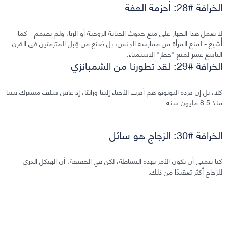
الخرافة #28: أحزمة العفة
لا يعمل هذا الجهاز على منع حدوث الخيانة الزوجية أو الزنا، ولم يصمم - كما
أُشيع - لمنع المرأة من ممارسة الجنس، بل صُنع من قِبل المتزمتين في القرن
التاسع عشر لمنع "خطر" الاستمناء.
الخرافة #29: لقد تطورنا من الشمبانزي
كلا، بل إن قردة البونوبو هم أقرب الأحياء إلينا وراثيًا، إذ عاش سلف مشترك بيننا
منذ 8.5 مليون سنة.
الخرافة #30: الزجاج هو سائل
كنا نتمنى أن يكون الأمر بهذه البساطة، لكن في الحقيقة، أن الهيكل الذري
للزجاج أكثر تعقيدًا من ذلك.