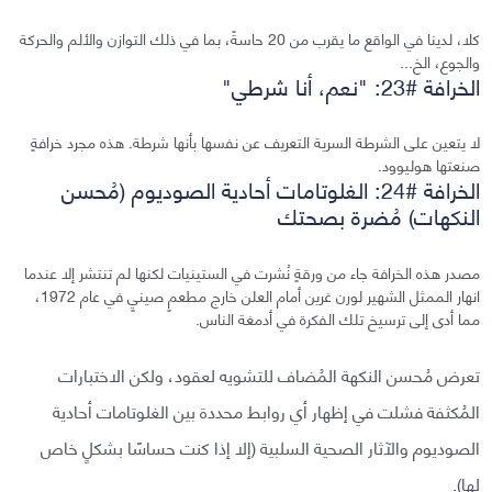
كلا، لدينا في الواقع ما يقرب من 20 حاسةً، بما في ذلك التوازن والألم والحركة
والجوع، الخ...
الخرافة #23: "نعم، أنا شرطي"
لا يتعين على الشرطة السرية التعريف عن نفسها بأنها شرطة. هذه مجرد خرافةٍ
صنعتها هوليوود.
الخرافة #24: الغلوتامات أحادية الصوديوم (مُحسن
النكهات) مُضرة بصحتك
مصدر هذه الخرافة جاء من ورقةٍ نُشرت في الستينيات لكنها لم تنتشر إلا عندما
انهار الممثل الشهير لورن غرين أمام العلن خارج مطعمٍ صينيٍ في عام 1972،
مما أدى إلى ترسيخ تلك الفكرة في أدمغة الناس.
تعرض مُحسن النكهة المُضاف للتشويه لعقود، ولكن الاختبارات
المُكثفة فشلت في إظهار أي روابط محددة بين الغلوتامات أحادية
الصوديوم والآثار الصحية السلبية (إلا إذا كنت حساسًا بشكلٍ خاص
لها).