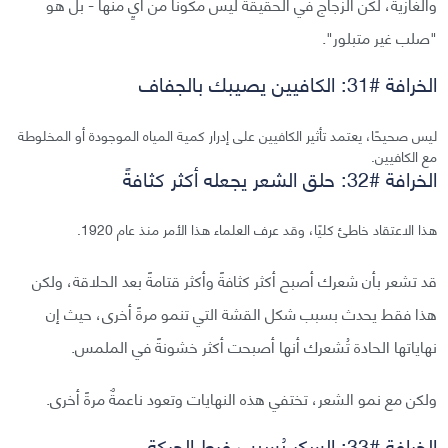
والغازية، لكن الزجاج في الحقيقة ليس مكونًا من أيٍ منها - بل هو
"صلب غير متبلور".
الخرافة #31: الكافيين يصيبك بالجفاف
ليس صحيحًا، يعتمد تأثير الكافيين على إدرار كمية المياه الموجودة أو المخلوطة
مع الكافيين.
الخرافة #32: حلق الشعر يجعله أكثر كثافةً
هذا الاعتقاد خاطئ كليًا، وقد عرف العلماء هذا الأمر منذ عام 1920.
قد تشعر بأن شعرك أصبح أكثر كثافةً وأكثر قتامةً بعد الحلاقة، ولكن
هذا فقط يحدث بسبب شكل القشة التي تنمو مرةً أخرى، حيث إن
نهاياتها الحادة تُشعرك أنها أصبحت أكثر خشونةً في الملمس.
ولكن مع نمو الشعر، تختفي هذه النهايات وتعود ناعمةٌ مرةً أخرى.
الخرافة #33: السكر يُسبب فرط الحركة