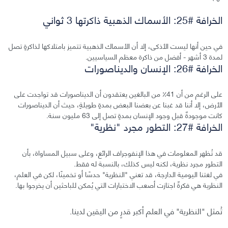
الخرافة #25: الأسماك الذهبية ذاكرتها 3 ثواني
في حين أنها ليست الأذكى، إلا أن الأسماك الذهبية تتميز بامتلاكها لذاكرةٍ تصل
لمدة 3 أشهر - أفضل من ذاكرة معظم السياسيين.
الخرافة #26: الإنسان والديناصورات
على الرغم من أن 41٪ من البالغين يعتقدون أن الديناصورات قد تواجدت على
الأرض، إلا أننا قد غبنا عن بعضنا البعض بمدةٍ طويلةٍ، حيث أن الديناصورات
كانت موجودةٌ قبل وجود الإنسان بمدةٍ تصل إلى 63 مليون سنة.
الخرافة #27: التطور مجرد "نظرية"
قد تُظهر المعلومات في هذا الإنفوجراف الرائع، وعلى سبيل المساواة، بأن
التطور مجرد نظرية، لكنه ليس كذلك، بالنسبة له فقط.
في لغتنا اليومية الدارجة، قد تعني "النظرية" حدسًا أو تخمينًا، لكن في العلم،
النظرية هي فكرةٌ اجتازت أصعب الاختبارات التي يُمكن للباحثين أن يخرجوا بها.
تُمثل "النظرية" في العلم أكبر قدرٍ من اليقين لدينا.