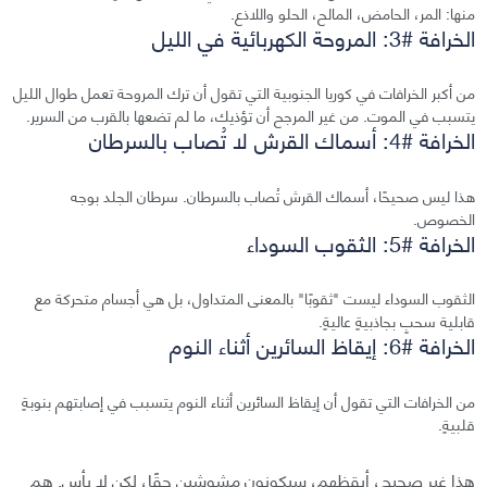
منها: المر، الحامض، المالح، الحلو واللاذع.
الخرافة #3: المروحة الكهربائية في الليل
من أكبر الخرافات في كوريا الجنوبية التي تقول أن ترك المروحة تعمل طوال الليل
يتسبب في الموت. من غير المرجح أن تؤذيك، ما لم تضعها بالقرب من السرير.
الخرافة #4: أسماك القرش لا تُصاب بالسرطان
هذا ليس صحيحًا، أسماك القرش تُصاب بالسرطان. سرطان الجلد بوجه
الخصوص.
الخرافة #5: الثقوب السوداء
الثقوب السوداء ليست "ثقوبًا" بالمعنى المتداول، بل هي أجسام متحركة مع
قابلية سحبٍ بجاذبيةٍ عاليةٍ.
الخرافة #6: إيقاظ السائرين أثناء النوم
من الخرافات التي تقول أن إيقاظ السائرين أثناء النوم يتسبب في إصابتهم بنوبةٍ
قلبيةٍ.
هذا غير صحيح، أيقظهم، سيكونون مشوشين حقًا، لكن لا بأس. هم