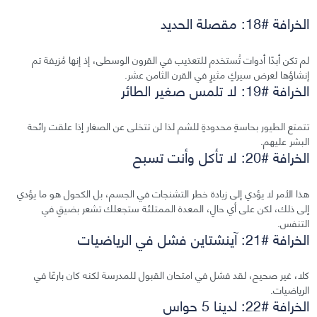
الخرافة #18: مقصلة الحديد
لم تكن أبدًا أدوات تُستخدم للتعذيب في القرون الوسطى، إذ إنها مُزيفة تم
إنشاؤها لعرض سيركٍ مثيرٍ في القرن الثامن عشر.
الخرافة #19: لا تلمس صغير الطائر
تتمتع الطيور بحاسةٍ محدودةٍ للشم لذا لن تتخلى عن الصغار إذا علقت رائحة
البشر عليهم.
الخرافة #20: لا تأكل وأنت تسبح
هذا الأمر لا يؤدي إلى زيادة خطر التشنجات في الجسم، بل الكحول هو ما يؤدي
إلى ذلك، لكن على أي حالٍ، المعدة الممتلئة ستجعلك تشعر بضيقٍ في
التنفس.
الخرافة #21: آينشتاين فشل في الرياضيات
كلا، غير صحيح، لقد فشل في امتحان القبول للمدرسة لكنه كان بارعًا في
الرياضيات.
الخرافة #22: لدينا 5 حواس