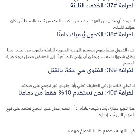
الخرافة #37: الحُكماء الثلاثة
لا يوجد أي مكان من العهد الجديد من الكتاب المقدس يُحدد بالضبط أين كان
هؤلاء الثلاثة.
الخرافة #38: الكحول يُبقيك دافئًا
كلا، الكحول فقط يقوم بتوسيع الأوعية الدموية الدافئة بالقرب من الجلد، مما
يخلق شعورًا بالدفء، ويمكن أن يؤدي ذلك أحيانًا إلى انخفاض معدل درجة حرارة
الجسم.
الخرافة #39: الفتوى هي حكمٌ بالقتل
لا تعني ذلك، بل في الحقيقة تعني رأيًا اجتهاديا غير مُجمعٍ على صحته.
الخرافة #40: نحن نستخدم 10% فقط من دماغنا
هذا تعبير مجازي يُساء فهمه عادةً، إذ أن نسبة عمل خلايا الدماغ تعتمد على نوع
المهام التي نُريد إنجازها.
في النهاية، جميع خلايا الدماغ مهمة.