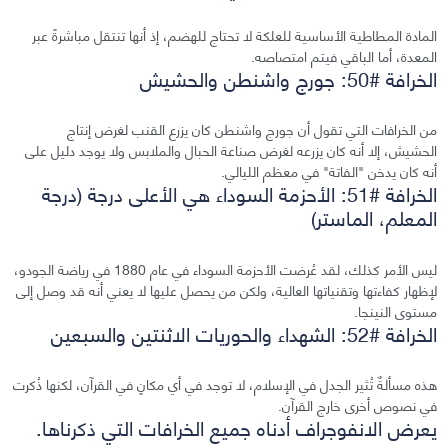
المادة المطاطية الأساسية للعلكة لا تحتاج للهضم، إذ أنها تنتقل مباشرةً عبر
المعدة، أما الباقي فيتم امتصاصه.
الخرافة #50: جورج واشنطن والحشيش
من الخرافات التي تقول أن جورج واشنطن كان يزرع القنب لغرض إنتاج
الحشيش، إلا أنه كان يزرعه لغرض صناعة الحبال والملابس ولا يوجد دليل على
أنه كان يدخن "الفاتة" في معظم الليالي.
الخرافة #51: الأحزمة السوداء هي الأعلى درجة (درجة
المعلم، الماستر)
ليس الأمر كذلك، لقد عُرضت الأحزمة السوداء في عام 1880 في رياضة الجودو،
لإظهار كفاءتها وتقنياتها العالية، ولكن من يحصل عليها لا يعني أنه قد وصل إلى
مستوى النينجا.
الخرافة #52: الشهداء والحوريات الاثنتين والسبعين
هذه مسألةٌ تُثير الجدل في الإسلام، لا توجد في أي مكانٍ في القرآن، لكنها ذُكرت
في نصوص أخرى خارج القرآن.
يعرض الانفوجراف أدناه جميع الخرافات التي ذكرناها.