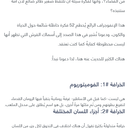
من الفضاء؟، وأنها لفكرة سيئة أن نلتقط صغير طائر ضائع لأن أمه
ستنبذه؟
هذا الإنفوجراف الرائع يُحطم 52 فكرة خاطئة شائعة حول الحياة
والكون، ودعونا نُشير في هذا الصدد إلى أسماك القرش التي تظهر أنها
ليست محظوظة كفايةً كما كنت تعتقد.
هناك الكثير للحديث عنه هنا، لذا دعونا نبدأ:
الخرافة #1: الفوميتوريوم
هي ليست -كما قيل في الأساطير- غرفةً رومانيةً يتقيأ فيها الرومان القدماء
لتفريغ بطونهم ومن ثَم ملئها مرةً أخرى، بل هو اسم يُطلق على مدخل الملعب.
الخرافة #2: أجزاء اللسان المختلفة
خرافةٌ متداولةٌ بكثرةٍ تقول أن هناك اختلاف في التذوق لكل جزءٍ من اللسان