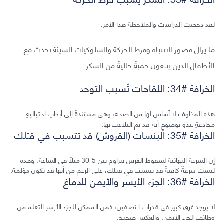
لقد دحضت الدراسات والملاحظة هذا الأمر.
ما يزال قصور الانتباه وفرط الحركة والسلوكيات السيئة تحدث مع
الأطفال الذين يتبعون حميةً خاليةً من السكر.
الخرافة #34: اللقاحات تُسبب التوحد
هذه المخاوف لا أساس لها من الصحة، وهي مستندةٌ إلى أبحاثٍ احتياليةٍ
مخادعةٍ تبدو بوضوحٍ أنه قد تم التلاعب بها.
الخرافة #35: البنسات (القروش) قد تتسبب في قتلك
إن السرعة النهائية لسقوط القرش تتراوح بين 5-30 ميلًا في الساعة، وهذه
ليست سرعةٌ كافيةٌ قد تتسبب في قتلك، على الرغم من أنها قد تكون مؤلمة.
الخرافة #36: الجزء الأيسر والأيمن للدماغ
لا يوجد فرق كبير في قدرات النصفين، فمن الممكن للجزء الأيسر التعلم من
وظائف الجزء الأيمن، والعكس صحيح.