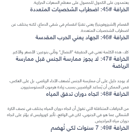
يعتمدون على الكحول للحصول على معظم السعرات الحرارية.
الخرافة #45: اضطراب الشخصيات المتعددة
الفصام (الشيزوفرينيا) يعني تقنيًا انقسام في شقي الدماغ، لكنه يختلف عن
اضطراب الشخصيات المتعددة.
الخرافة #46: الجهاد يعني الحرب المقدسة
كلا، هذه الكلمة تعني في الحقيقة "النضال" وتأتي بنوعين: الأصغر والأكبر.
الخرافة #47: لا يجوز ممارسة الجنس قبل ممارسة
الرياضة
لا يوجد دليل على أن ممارسة الجنس تُضعف الأداء الرياضي. بل على العكس،
فمن الممكن أن يُساعد الرياضيين بسبب زيادة هرمون التستوستيرون.
الخرافة #48: اتجاه دوران تدفق المياه
من الخرافات المتناقلة التي تقول أن اتجاه دوران المياه يختلف في نصف الكرة
الشمالي عما هو في الجنوبي، لكن في الواقع، تأثير كوروليس لا يؤثر على اتجاه
دوران مياه المراحيض.
الخرافة #49: 7 سنوات لكي تُهضم