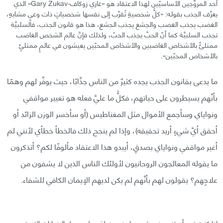
أحد المروِّجين الأساسيّين لهذا الاعتقاد هو «غاري زوكاف-Gary Zukav» الذي
يعرِّف الجذب بقوله: «كلُّ شخصيةٍ تُقرِّب إلى نفسها شخصياتٍ ذات وعيٍ مشابهٍ،
الغضب يجذب الغضب والجشع يجذب الجشع، هذا هو قانون الجذب، فالسلبيَّة
تجذب السلبيَّة كما أنّ الحبَّ يجذب الحبّ، ولذلك فإنَّ عالم الشخص الغاضب
ممتلئٌ بالأشخاص الغاضبين والأشخاص المحبّين يعيشون في عالمٍ ممتلئٍ
بالأشخاص المحبّين».
ما يدعى بقانون الجذب يجده كثيرٌ من الناس جذَّابًا، حيث يوفِّر لهم وهمًا
بأنَّهم يسيطرون على حياتهم، فكلُّ ما عليَّ فعله هو تغيير مواقفي
ونواياي وسأجمع الأموال مثل المغناطيس (أو سأخسر الوزن الزائد أو
أحقق أيَّ شيءٍ أريد تحقيقه)، وإذا لم ينجح ذلك فالخطأ خطأي لأنني لم
أغير مواقفي ونواياي بصدقٍ، أيبدو هذا الاعتقاد مألوفًا لكم؟ أتذكرون
ما يقوله المعالجون الروحانيون لأولئك الناس الذين لا يشفون من
علاجِهم؟ يقولون لهم بأنَّهم لم يكن لديهم الإيمان الكافي للشفاء.
إذا كنت تريد أن تنجح في شيء ما، ضع خطة عمل، سجل الإنجازات التي تريد