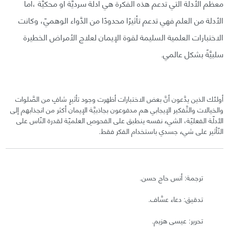
معظم الأدلة التي تدعم هذه الفكرة هي أدلة سرديَّة أو محكيَّة ،أما
الأدلة من العلم فهي تدعم تأثيرًا محدودًا من الدَّواء الوهميّ، وكانت
الاختبارات العلمية السليمة لقوة الإيمان لعلاج الأمراض الخطيرة
سلبيَّةً بشكل عالمي.
أولئك الذين يدَّعون أنَّ بعض الاختبارات أظهرت وجود تأثيرٍ شافٍ من الصَّلوات
والخيالات والتَّفكير الإيجابي هم مدفوعون بجاذبيَّة الإيمان أكثر من انجذابهم إلى
الأدلّة الفعليّة، الشيء نفسه ينطبق على الفحوصِ العلميّة لقدرة النّاس على
التّأثير على شيء جسدي باستخدام الفكر فقط.
ترجمة: أنس حاج حسن.
تدقيق: دعاء عسَّاف.
تحرير: عيسى هزيم.