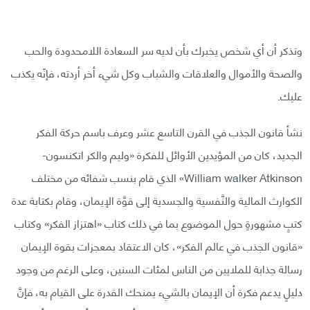
وتذكر أن أي شخص يخبرك بأن لديه سر السعادة اللامحدودة والحب
والصحة والأموال والعلاقات والشباب وكل شيء أخر أردته، فإنّه يكذب
عليك.
نشأ قانون الجذب في القرن التاسع عشر وعرف باسم حركة الفكر
الجديد، كان من المؤيدين الأوائل للفكرة «وليم والكر اتكنسون-
William walker Atkinson» الذي قام بنسب شفائه من مختلف
الكوارث المالية والنَّفسية والجسدية إلى قوَّة الإيمان، وقام بكتابة عدة
كتبٍ مشهورةٍ حول الموضوع بما في ذلك كتاب «اهتزاز الفكر» وكتاب
«قانون الجذب في عالم الفكر»، كان الاعتقاد بمعجزات بقوة الإيمان
رسالة جذابة للملايين من الناس لمئات السنين، وعلى الرغم من وجود
دليلٍ يدعم فكرة أن الإيمان بالشيء يمنحك القدرة على القيام به، فإنَّ