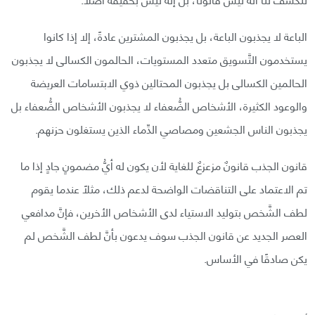
الباعة لا يجذبون الباعة، بل يجذبون المشترين عادةً، إلا إذا كانوا
يستخدمون التَّسويق متعدد المستويات، الحالمون الكسالى لا يجذبون
الحالمين الكسالى بل يجذبون المحتالين ذوي الابتسامات العريضة
والوعود الكثيرة، الأشخاص الضُّعفاء لا يجذبون الأشخاص الضُّعفاء بل
يجذبون الناس الجشعين ومصاصي الدِّماء الذين يستغلون حزنهم.
قانون الجذب قانونٌ مزعزعٌ للغاية لأن يكون له أيُّ مضمونٍ جادٍ إذا ما
تم الاعتماد على التناقضات الواضحة لدعم ذلك، مثلًا عندما يقوم
لطف الشَّخص بتوليد الاستياء لدى الأشخاص الأخرين، فإنَّ مدافعي
العصر الجديد عن قانون الجذب سوف يدعون بأنَّ لطف الشَّخص لم
يكن صادقًا في الأساس.