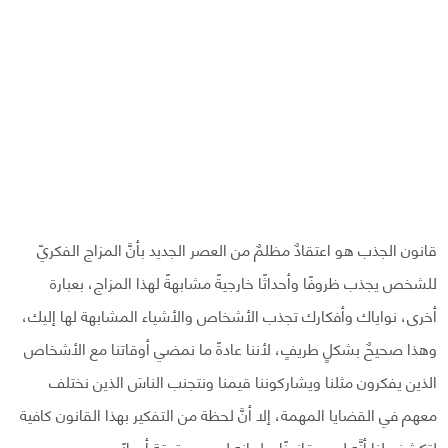
قانون الجذب هو اعتقادٌ مظلمٌ من العصر الجديد بأنَّ المزاج الفكريّ
للشخص يجذب ظروفًا وأحداثًا خارجيةً مشابهةً لهذا المزاج، بعبارة
أخرى، نواياك وأفكارك تجذب الأشخاص والأشياء المشابهة لها إليك،
وهذا صحيحٌ بشكلٍ طريفٍ، لأننا عادةً ما نمضي أوقاتنا مع الأشخاص
الذين يفكرون مثلنا ويشاركوننا قيمنا ونتجنب الناسَ الذين نختلف
معهم في القضايا المهمة، إلا أنَّ لحظة من التفكير بهذا القانون كافية
لتكشف لنا أنَّه ليس قانونًا، بل إنه ليس بحقيقة أصلًا.