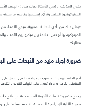
يقول المؤلف الرئيس الأستاذ ديرك هولر: «الهدف الأساس
الميتوكوندريا المتضررة، أي إصلاحها وترميم ما سببته من
«يقلل ذلك من تأذي البطانة المعوية، فيقي الأمعاء من الا
الميتوكوندريا أو تعزز العلاقة بين ميكروبيوم الأمعاء وال
فعالية».
ضرورة إجراء مزيد من الأبحاث على الب
أخبر الطبيب رودولف بيدفورد، وهو اختصاصي حاصل على ال
الحقيقي الكامن وراء داء كرون، حتى التهاب القولون التقرحي 
وضح بيدفورد: «تملك الأدوية المستخدمة في علاج داء كرون ت
معرفة الآلية الإمراضية المحتملة للداء قد تساعد على ترك