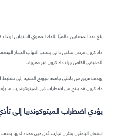
بلغ عدد المصابين عالميًا بالداء المعوي الالتهابي أو داء كرون نحو 4.9 مليون شخص، وفقًا لإحص
داء كرون مرض مناعي ذاتي يسبب التهاب الجهاز الهضمي، ل
الحقيقي الكامن وراء داء كرون غير معروف.
يهدف فريق من باحثي جامعة ميونخ التقنية إلى تسليط الض
داء كرون قد ينتج من اضطراب في الميتوكوندريا، ما يؤد
يؤدي اضطراب الميتوكوندريا إلى تأذي
استعان الباحثون بفئران تجارب عُدل جين محدد لديها بحذف ق