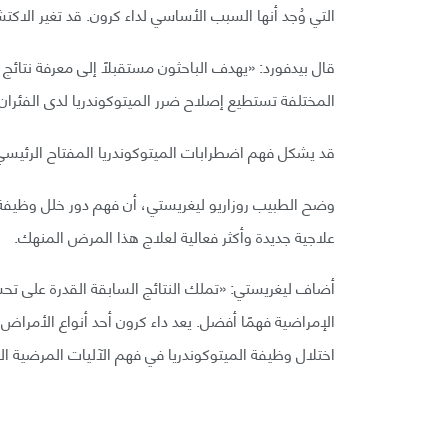
التي وُجد أنها السبب الأساسي لداء كرون. قد تغير الا
قال بيدفورد: «يهدف الباحثون مستقبلًا إلى معرفة نتائج إ
المختلفة تستطيع إصلاح ضرر الميتوكوندريا لدى الفئرا
قد يشكل فهم اضطرابات الميتوكوندريا المفتاح الرئيسي ل
وضح الطبيب روزاريو ليغريستي، أن فهم دور خلل وظيفة 
علاجية جديدة وأكثر فعالية لعلاج هذا المرض المنهك.
أضاف ليغريستي: «تملك النتائج السابقة القدرة على تحس
الإمراضية فهمًا أفضل. يعد داء كرون أحد أنواع الأمراض ا
اختلال وظيفة الميتوكوندريا في فهم الآليات المرضية 