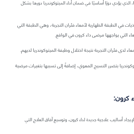
القطعة المحذوفة من الجين السابق بتصنيع بروتين Hsp60، الذي يؤدي دورًا أساسيًا في ضمان أداء الميتوكوندريا دورها بشكل
ذيات في الطبقة الظهارية لأمعاء فئران التجربة، وهي الطبقة التي
عاء التي يواجهها مرضى داء كرون في الواقع.
اء لدى فئران التجربة نتيجة اختلال وظيفة الميتوكوندريا لديهم.
كوندريا بتضرر النسيج المعوي، إضافةً إلى تسببها بتغيرات مرضية
ء كرون:
 لإيجاد أساليب علاجية جديدة لداء كرون، وتوسيع آفاق العلاج التي