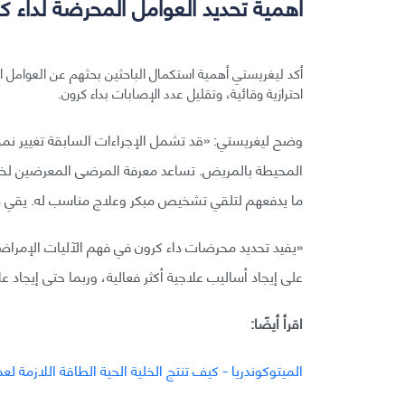
أهمية تحديد العوامل المحرضة لداء ك
أكد ليغريستي أهمية استكمال الباحثين بحثهم عن العوامل ا
احترازية وقائية، وتقليل عدد الإصابات بداء كرون.
وضح ليغريستي: «قد تشمل الإجراءات السابقة تغيير نمط ال
المحيطة بالمريض. تساعد معرفة المرضى المعرضين لخطر 
ما يدفعهم لتلقي تشخيص مبكر وعلاج مناسب له. يقي ذ
«يفيد تحديد محرضات داء كرون في فهم الآليات الإمراضي
على إيجاد أساليب علاجية أكثر فعالية، وربما حتى إيجاد ع
اقرأ أيضًا:
الميتوكوندريا - كيف تنتج الخلية الحية الطاقة اللازمة لعم