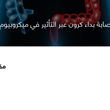
ابة بداء كرون عبر التأثير في ميكروبيوم 
مق