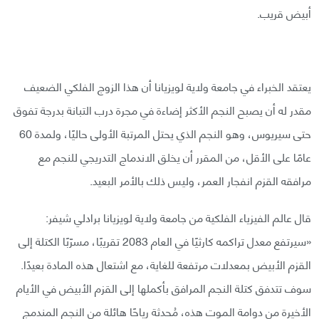
أبيض قريب.
يعتقد الخبراء في جامعة ولاية لويزيانا أن هذا الزوج الفلكي الضعيف
مقدر له أن يصبح النجم الأكثر إضاءة في مجرة درب التبانة بدرجة تفوق
حتى سيريوس، وهو النجم الذي يحتل المرتبة الأولى حاليًا، ولمدة 60
عامًا على الأقل، من المقرر أن يخلق الاندماج التدريجي للنجم مع
مرافقه القزم انفجار العمر، وليس ذلك بالأمر البعيد.
قال عالم الفيزياء الفلكية من جامعة ولاية لويزيانا برادلي شيفر:
«سيرتفع معدل تراكمه كارثيًا في العام 2083 تقريبًا، مسرّبًا الكتلة إلى
القزم الأبيض بمعدلات مرتفعة للغاية، مع اشتعال هذه المادة بعيدًا.
سوف تتدفق كتلة النجم المرافق بأكملها إلى القزم الأبيض في الأيام
الأخيرة من دوامة الموت هذه، مُحدثة رياحًا هائلة من النجم المندمج