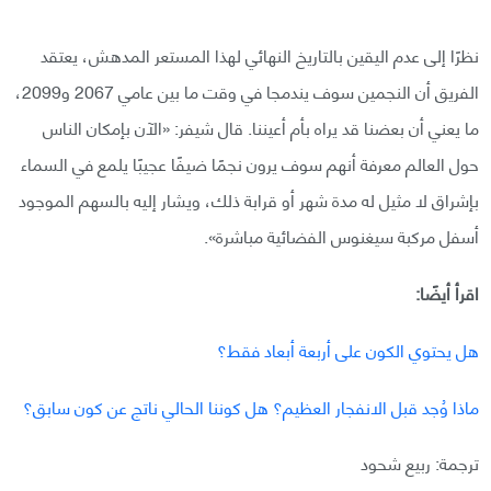
نظرًا إلى عدم اليقين بالتاريخ النهائي لهذا المستعر المدهش، يعتقد
الفريق أن النجمين سوف يندمجا في وقت ما بين عامي 2067 و2099،
ما يعني أن بعضنا قد يراه بأم أعيننا. قال شيفر: «الآن بإمكان الناس
حول العالم معرفة أنهم سوف يرون نجمًا ضيفًا عجيبًا يلمع في السماء
بإشراق لا مثيل له مدة شهر أو قرابة ذلك، ويشار إليه بالسهم الموجود
أسفل مركبة سيغنوس الفضائية مباشرة».
اقرأ أيضًا:
هل يحتوي الكون على أربعة أبعاد فقط؟
ماذا وُجد قبل الانفجار العظيم؟ هل كوننا الحالي ناتج عن كون سابق؟
ترجمة: ربيع شحود