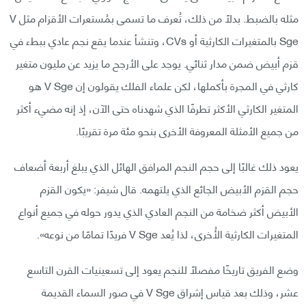
مثله بالضبط. بدلًا من ذلك، تُعرف ما تسمى بمُستعرات الأقزام مثل V
Sge بالمتغيرات الكارثية أو CVs، وتنشأ عندما يقع نجم عادي ببطء في
قزم أبيض ضمن مدار ثنائي. يوجد على الأرجح ما يزيد عن مليون متغير
كارثي في المجرة بأكملها، لكن علماء الفلك يقولون إن V Sge هو
المتغير الكارثي الأكثر تطرفًا الذي شهدناه حتى الآن، إذ إنه مضيء أكثر
من جميع الأمثلة المعروفة الأخرى بنحو مئة مرة تقريبًا.
يعود ذلك غالبًا إلى حجم النجم المرافق الهائل الذي يبلغ أربعة أضعاف
حجم القزم الأبيض الجائع الذي يلتهمه. قال شيفر: «يكون القزم
الأبيض أكثر ضخامة من النجم العادي الذي يدور حوله في جميع أنواع
المتغيرات الكارثية الأُخرى، لذا يُعد V Sge فريدًا تمامًا من نوعه».
وضع الفريق تاريخًا مفصلًا للنجم يعود إلى تسعينيات القرن التاسع
عشر، وذلك بعد قياس إشراق V Sge في صور السماء القديمة