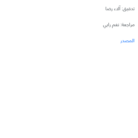
تدقيق: آلاء رضا
مراجعة: نغم رابي
المصدر