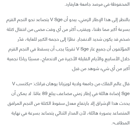
المحفوظة في مرصد جامعة هارفارد.
بالنظر إلى هذا الإطار الزمني، يبدو أن V Sge يتصاعد نحو النجم القزم
بسرعة أكبر مما ظننا، ويقترب أكثر من أي وقت مضى من انتقال كتلة
ضخم قد يكون شديد الانفجار. نظرًا إلى حجمه الكبير للغاية، قدّر
المؤلفون أن جميع غاز V Sge تقريبًا يجب أن يسقط في النجم القزم
خلال الأسابيع والأيام القليلة الأخيرة من الاندماج، مسببًا رياحًا نجمية
أكبر من أي شيء شوهد من قبل.
قال عالم الفلك من جامعة ولاية لويزيانا يوهان فرانك: «يكتسب V
Sge إضاءة هائلة في إطار زمني مضاعف يبلغ 89 عامًا. لا يمكن أن
يحدث هذا الإشراق إلا بارتفاع معدل سقوط الكتلة من النجم المرافق
المتصاعد بصورة هائلة، لأن المدار الثنائي يتصاعد بسرعة في نهاية
المطاف».