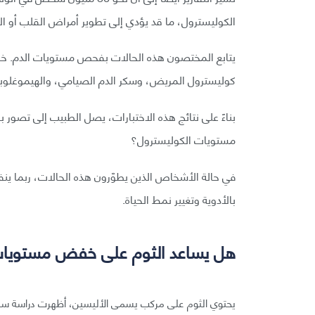
الكوليسترول، ما قد يؤدي إلى تطوير أمراض القلب أو الإ
يتابع المختصون هذه الحالات بفحص مستويات الدم. خل
كوليسترول المريض، وسكر الدم الصيامي، والهيموغلوبين A1C، ومستويات الدهون الثلاثية ل
بناءً على نتائج هذه الاختبارات، يصل الطبيب إلى تصور
مستويات الكوليسترول؟
في حالة الأشخاص الذين يطوّرون هذه الحالات، ربما ينفذ
بالأدوية وتغيير نمط الحياة.
هل يساعد الثوم على خفض مستويات 
يحتوي الثوم على مركب يسمى الأليسين، أظهرت دراسة ساب