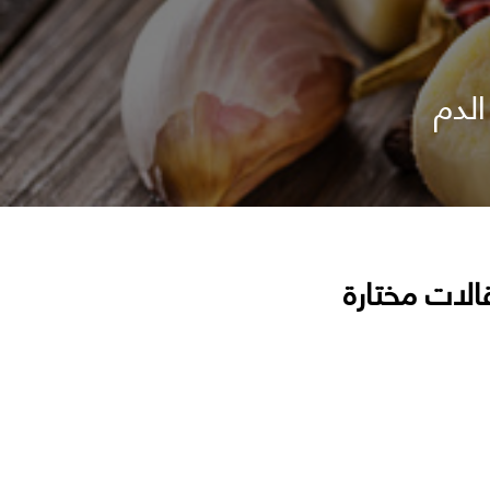
لدم
الات مختارة