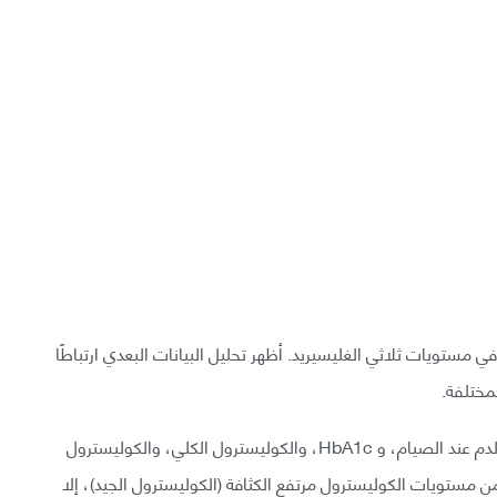
مستويات ثلاثي الغليسيريد. أظهر تحليل البيانات البعدي ارتباطًا
لمختلفة.
خفض استخدام مكملات الثوم مستويات الغلوكوز في الدم عند الصيام، و HbA1c، والكوليسترول الكلي، والكوليسترول
ن مستويات الكوليسترول مرتفع الكثافة (الكوليسترول الجيد)، إلا