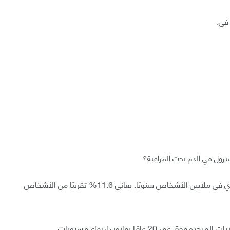
ترول في الدم تحت المراقبة؟
وفقًا لمراكز مكافحة الأمراض والوقاية منها، يؤثر السكري في ملايين الأشخاص سنويًا. يعاني 11.6% تقريبًا من الأشخاص
تشير التقارير أيضًا إلى أن نحو 86 مليون شخص في الولايات المتحدة فوق عمر 20 عامًا يعانون ارتفاع مستويات