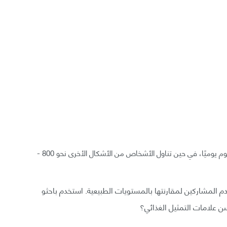
تناول بعض المشاركين 300 - 22,400 ملغ من مسحوق الثوم يوميًا، في حين تناول الأشخاص من الأشكال الأخرى نحو 800 -
 المشاركين لمقارنتها بالمستويات الطبيعية. استخدم باحثو
سن علامات التمثيل الغذائي؟