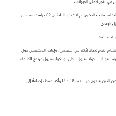
في التجربة على الحيوانات.
لمعرفة هل الثوم يحسن مستوى الغلوكوز في الدم وعملية استقلاب الدهون أم لا؟ حلل الباحثون 22 دراسة تستوفي
خدام الثوم تدخلًا لأكثر من أسبوعين، وإعلام المختصين حول
وز الدم الصيامي، ومستويات الكوليسترول الكلي، والكوليسترول مرتفع الكثافة،
أخذ الباحثون بعين الاعتبار الدراسات التي تشمل المشاركين الذين يبلغون من العمر 18 عامًا وأكبر فقط، إضافةً إلى