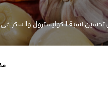
 تحسين نسبة الكوليسترول والسكر في ا
مق