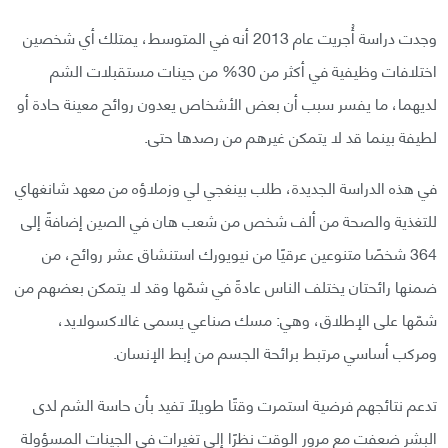
وجدت دراسة أُجريت عام 2013 أنه في المتوسط، يمتلك أي شخصين
اختلافات وظيفية في أكثر من 30% من جينات مستقبلات الشم
لديهما، ما يفسر سبب أن بعض الأشخاص يعدون روائح معينة حادة أو
لطيفة بينما قد لا يتمكن غيرهم من رصدها حتى.
في هذه الدراسة الجديدة، طلب بينغجي لي وزملاؤه من معهد شانغهاي
للتغذية والصحة من ألف شخص من شعب هان في الصين إضافةً إلى
364 شخصًا متنوعين عرقيًا من نيويورك استنشاق عشر روائح، من
ضمنها رائحتان يختلف الناس عادةً في شمّها وقد لا يتمكن بعضهم من
شمّها على الإطلاق، وهي: مسك صناعي يسمى غالاكسولايد،
ومركب أساسي مرتبط برائحة الجسم من إبط الإنسان.
تدعم نتائجهم فرضية استمرت وقتًا طويلًا تفيد بأن حاسة الشم لدى
البشر ضعفت مع مرور الوقت نظرًا إلى تغيرات في الجينات المسؤولة