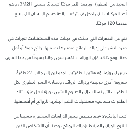
العديد من العطور)، ويرصد الآخر مركبًا كيميائيًا يسمى 3M2H، وهو
أحد المركبات التي تدخل في تركيب رائحة جسم الإنسان التي يبلغ
عددها 120 مركبًا.
نتج عن الطفرات التي حدثت في جينات هذه المستقبلات تغيرات في
قدرة البشر على إدراك الروائح وتمييزها بصفتها روائح قوية أو أقل
حدّة، ومع ذلك، فإن الوراثة لا تفسر سوى جانبًا بسيطًا من هذا الفارق.
درس لي وزملاؤه هاتين الطفرتين الجديدتين إلى جانب 27 طفرةً
معروفة أخرى مرتبطة بإدراك الروائح، ومقارنة العمر التطوري لكل
الطفرات التي تسللت إلى الجينوم البشري، ورؤية هل عززت تلك
الطفرات حساسية مستقبلات الشم البشرية للروائح أم أضعفتها.
كتب الباحثون: «بعد تلخيص جميع الدراسات المنشورة مسبقًا عن
التنوع الوراثي المرتبط بإدراك الروائح، وجدنا أن الأشخاص الذين