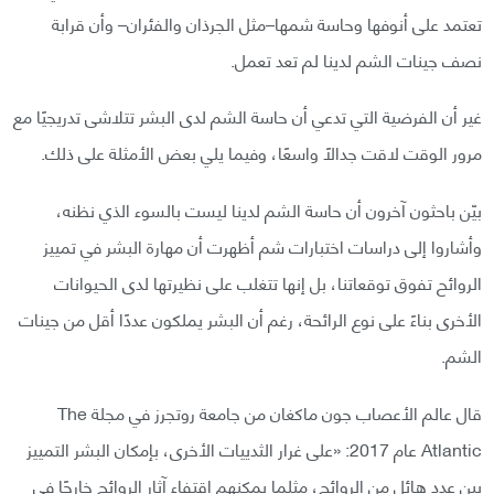
تعتمد على أنوفها وحاسة شمها–مثل الجرذان والفئران– وأن قرابة
نصف جينات الشم لدينا لم تعد تعمل.
غير أن الفرضية التي تدعي أن حاسة الشم لدى البشر تتلاشى تدريجيًا مع
مرور الوقت لاقت جدالًا واسعًا، وفيما يلي بعض الأمثلة على ذلك.
بيّن باحثون آخرون أن حاسة الشم لدينا ليست بالسوء الذي نظنه،
وأشاروا إلى دراسات اختبارات شم أظهرت أن مهارة البشر في تمييز
الروائح تفوق توقعاتنا، بل إنها تتغلب على نظيرتها لدى الحيوانات
الأخرى بناءً على نوع الرائحة، رغم أن البشر يملكون عددًا أقل من جينات
الشم.
قال عالم الأعصاب جون ماكغان من جامعة روتجرز في مجلة The
Atlantic عام 2017: «على غرار الثدييات الأخرى، بإمكان البشر التمييز
بين عدد هائل من الروائح، مثلما يمكنهم اقتفاء آثار الروائح خارجًا في