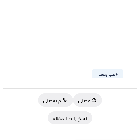
#
طب وصحة
أعجبني
لم يعجبني
نسخ رابط المقالة