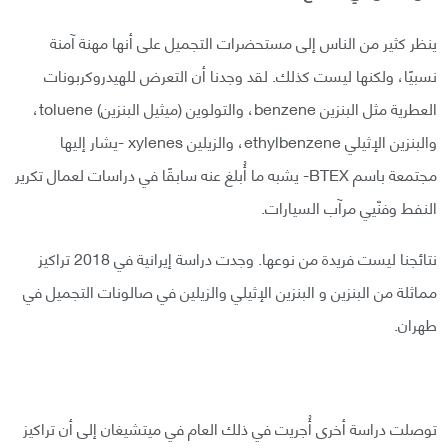
ينظر كثير من الناس إلى مستحضرات التجميل على أنها مهنة آمنة
نسبيًا، ولكنها ليست كذلك. لقد وجدنا أن التعرض للهيدروكربونات
العطرية مثل البنزين benzene، والتولوين (ميثيل البنزين) toluene،
والبنزين الإثيلي ethylbenzene، والزيلين xylenes -يشار إليها
مجتمعة باسم BTEX- يشبه ما أُبلغ عنه سابقًا في دراسات لعمال تكرير
النفط وفنّيي مرآب السيارات.
نتائجنا ليست فريدة من نوعها. وجدت دراسة إيرانية في 2018 تراكيز
مماثلة من البنزين و البنزين الإثيلي والزيلين في صالونات التجميل في
طهران.
توصلت دراسة أخرى أُجريت في ذلك العام في ميتشيغان إلى أن تراكيز