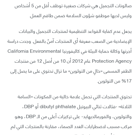
صالونات التجميل هي شركات صغيرة توظف أقل من 5 أشخاص
وليس لديها موظفو شؤون السلامة ضمن طاقم العمل.
يجعل عدم كفاية القواعد التنظيمية لمنتجات التجميل والبيانات
الإيضاحية من الصعب معرفة أي المنتجات آمنٌ بالفعل. وجدت دراسة
أجرتها وكالة حماية البيئة في كاليفورنيا California Environmental
Protection Agency عام 2012 أن 10 من أصل 12 من منتجات
الظفر المسمى «خالٍ من التولوين» ما تزال تحتوي على ما يصل إلى
17% من التولوين.
تحتوي المنتجات التي تحمل علامة خالية من المكونات «السامة
الثلاثة» -فثالات ثنائي البيوتيل dibutyl phthalate أو DBP،
والتولوين، والفورمالديهايد- على تركيزات أعلى من الـ DBP، وهو
مركب مسبب لاضطرابات الغدد الصماء، مقارنة بالمنتجات التي لم