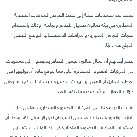
سعت عدة مجموعات بحثية إلى تحديد التعرض للمركبات العضوية
المتطايرة في بيئة صالون تجميل الأظافر وقياسه، وذلك باستخدام
تقنيات القياس المعيارية والدراسات الاستقصائية للوضع الصحي
المبلغ عنه ذاتيًا.
تظهر أبحاثهم أن عمال صالون تجميل الأظافر يتعرضون إلى مستويات
من المركبات العضوية المتطايرة أعلى مما يتوقع عادة أن يواجهوا في
معظم المنازل أو المهن أو البيئات الحضرية. نتيجة لذلك، كثيرًا ما يعاني
هؤلاء العمال أعراضًا صحية متعلقة بالعمل.
قاست الدراسة 10 من المركبات العضوية المتطايرة، بما في ذلك
البنزين والفورمالديهايد المسبّبَين للسرطان لدى الإنسان. لقد وجدنا أن
مستويات المركبات العضوية المتطايرة في الصالونات الستة التي
رصدناها بشكل دوري تجاوزت المستويات الحدية الشائعة لخطر الرائحة