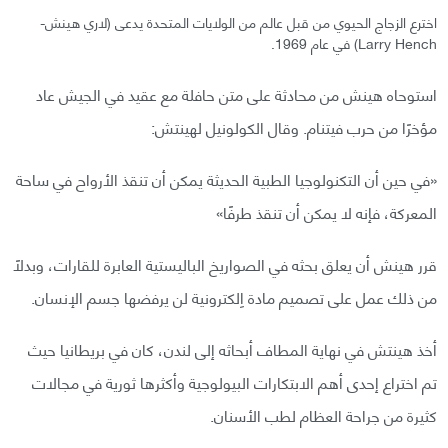
اخترع الزجاج الحيوي من قبل عالم من الولايات المتحدة يدعى (لاري هينش-
Larry Hench) في عام 1969.
استوحاه هينش من محادثة على متن حافلة مع عقيد في الجيش عاد
مؤخرًا من حرب فيتنام. وقال الكولونيل لهينتش:
«في حين أن التكنولوجيا الطبية الحديثة يمكن أن تنقذ الأرواح في ساحة
المعركة، فإنه لا يمكن أن تنقذ طرفًا»
قرر هينش أن يعلق بحثه في الصواريخ الباليستية العابرة للقارات، وبدلًا
من ذلك عمل على تصميم مادة اِلكترونية لن يرفضها جسم الإنسان.
أخذ هينتش في نهاية المطاف أبحاثه إلى لندن، كان في بريطانيا حيث
تم اختراع إحدى أهم الابتكارات البيولوجية وأكثرها ثورية في مجالات
كثيرة من جراحة العظام لطب الأسنان.