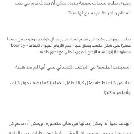
ويجري تطوير منتجات سريرية جديدة يمكن أن تحدث ثورة في طب
العظام والجراحة لم يسبق لها مثيلًا.
يجلس جونز في مكتبه في قسم المواد في إمبريال كوليدج، وهو يحمل جسمًا
صغيرًا على شكل مكعب يطلق عليه اسم (الزجاج الحيوي النطاط - bouncy
bioglass) إنها تشبه الزجاج الحيوي الحالي مع تطورٍ طفيف:
التعديلات الطفيفة في التركيب الكيميائي يعني أنها لم تعد هشة.
بدلًا من ذلك نطاطة (مثل كرة الطفل الصغير) كما يصف جونز ذلك،
وأنها مرنة كثيرًا.
الهدف منها أنه يمكن إدخالها في ساق مكسورة، ويمكن أن تدعم كل
من وزن المريض وتسمح له بالمشي عليها دون عكازات، دون الحاجة