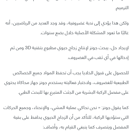
الترميم.
ولكن هذا يؤدي إلى ندبة غضروفية، وقد وجد العديد من الرياضيين، أنه
غالبًا ما تعود المشكلة الأصلية خلال بضع سنوات.
لإيجاد حل، يبحث جونز لإنتاج زجاج حيوي مطبوع بتقنية 3D ومن ثم
إدخالها في أي ثقب في الغضروف.
للحصول على قبول الخلايا يجب أن تحفظ المواد جميع الخصائص
الطبيعية للغضروف، ولاختبار فعاليته يستخدم جونز جهاز محاكاة يحتوي
على مفصل الركبة البشرية من الجثث المتبرع بها للبحث الطبي.
كما يقول جونز: « نحن نحاكي عملية المشي، والإنحناء، وجميع الحركات
التي ستؤديها الركبة، للتأكد من أن الزجاج الحيوي يحافظ على بقية
المفصل ويتصرف كما ينبغي القيام به، وأضاف: