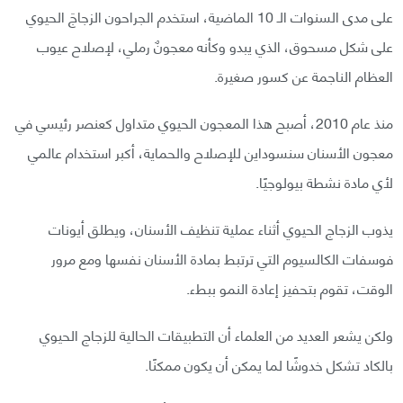
على مدى السنوات الـ 10 الماضية، استخدم الجراحون الزجاجَ الحيوي
على شكل مسحوق، الذي يبدو وكأنه معجونٌ رملي، لإصلاح عيوب
العظام الناجمة عن كسور صغيرة.
منذ عام 2010، أصبح هذا المعجون الحيوي متداول كعنصر رئيسي في
معجون الأسنان سنسوداين للإصلاح والحماية، أكبر استخدام عالمي
لأي مادة نشطة بيولوجيًا.
يذوب الزجاج الحيوي أثناء عملية تنظيف الأسنان، ويطلق أيونات
فوسفات الكالسيوم التي ترتبط بمادة الأسنان نفسها ومع مرور
الوقت، تقوم بتحفيز إعادة النمو ببطء.
ولكن يشعر العديد من العلماء أن التطبيقات الحالية للزجاج الحيوي
بالكاد تشكل خدوشًا لما يمكن أن يكون ممكنًا.