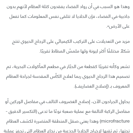
وهذا هو السبب في أن رواد الفضاء يفقدون كتلة العظام لأنهم بدون
جاذبية في الفضاء، فإن الخلايا لا تتلقى نفس المعلومات كما تفعل
على الأرض».
مزيد من التعديلات على التركيب الكيميائي على الزجاج الحيوي تنتج
شكلًا مختلفًا أكثر ليونة ولها ملمسُ المطاط تقريبًا.
تشعر وكأنه تقريبًا كقطعة من الحبّار في مطعم المأكولات البحرية، تم
تصميم هذا الزجاج الحيوي ربما لعلاج الكأس المقدسة لجراحة العظام
المعروف بـ (إصلاح الغضاريف).
يحاول الجراحون الآن، إصلاح الغضروف التالف في مفاصل الوركين أو
مفاصل الركبة التالفة مع عملية صعبة نوعًا ما تدعى (التكسير الدقيق -
microfracture) وهذا يعني صقل المنطقة المتضررة لكشف العظام
تحتها، ثم ثقبها لإخراج الخلايا الجذعية من نخاع العظام التي تحفز عملية