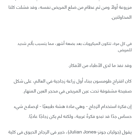
مزروعة أولًا ومن ثم عظام من ضلع المريض نفسه، وقد فشلت كلتا
المحاولتين.
في كل مرة، تتكون الميكروبات بعد بضعة أشهر، مما يتسبب بألم شديد
للمريض.
وقد نفذ ما لدى الأطباء من الأفكار.
كان اقتراح طومسون ببناء أول زراعة زجاجية في العالم، على شكل
صفيحة مشقوقة تحت عين المريض في محجر العين المنهار.
إن فكرة استخدام الزجاج - وهي مادة هشة طبيعيًا - لإصلاح شيء
حساس جدًا قد تبدو فكرةً غربية، ولكنه لم يكن زجاجًا عاديًا.
يقول (جوليان جونز-Julian Jones)، خبير في الزجاج الحيوي في كلية