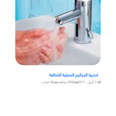
احذروا الجراثيم المنزلية الشائعة
•
•
11 أبريل ، 2017
303
مشاهدة
0
اعجاب