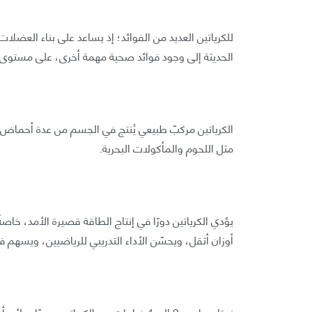
للكرياتين العديد من الفوائد؛ إذ يساعد على بناء العضلات
الحديثة إلى وجود فوائد صحية مهمة أخرى، على مستوى و
الكرياتين مركبّ طبيعي يُنتج في الجسم من عدة أحماض أم
مثل اللحوم والمأكولات البحرية.
يؤدي الكرياتين دورًا في إنتاج الطاقة قصيرة الأمد، خاصةً
أوزان أثقل، ويحسّن الأداء التدريبي للرياضيين، ويسهم في زيادة مخزون
نحتاج ما بين 2 إلى 4 غرامات من الكرياتين يو