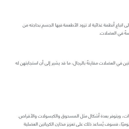
ى اتباع أنظمة غذائية لا تزود الأطعمة فيها الجسم بحاجته من
صةً في العضلات.
ياتين في العضلات مقارنةً بالرجال، ما قد يشير إلى أن استجابتهن له
هيدرات، ويتوفر بعدة أشكال مثل المسحوق والكبسولات والأقراص.
5 غرامات من الكرياتين يوميًا، فسوف يُساعد ذلك على تعزيز مخازن الكرياتين العضلية