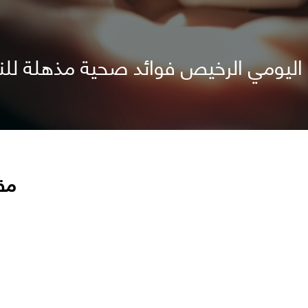
 اليومي الرخيص فوائد صحية مذهلة للن
مق