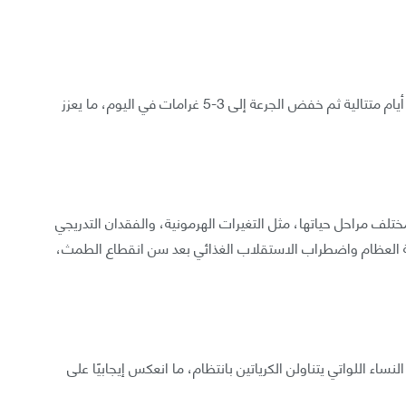
ويمكن أيضًا تناول نحو 20 غرامًا من الكرياتين مدة سبعة أيام متتالية ثم خفض الجرعة إلى 3-5 غرامات في اليوم، ما يعزز
تلف مراحل حياتها، مثل التغيرات الهرمونية، والفقدان التدريجي
ة العظام واضطراب الاستقلاب الغذائي بعد سن انقطاع الطمث،
ء اللواتي يتناولن الكرياتين بانتظام، ما انعكس إيجابيًا على