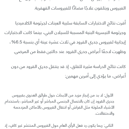
الفيروس ويتلقون علاجًا مضادًّا للفيروسات القهقرية.
أقرت نتائج الاختبارات السابقة سلبية العينات لجرثومة الكلاميديا
وجرثومة النيسرية البنية المسببة للسيلان البني، بينما كانت الاختبارات
إيجابية لفيروس جدري القرود في ثلاث عشرة عينة أي بنسبة 6.5%،
وظهرت لاحقًا أعراض جدري القرود عند حالتين فقط من المرضى.
كانت نتائج الدراسة مثيرة للقلق، إذ قد ينتقل جدري القرود من دون
أعراض، ما يؤدي إلى أمرين مهمين:
الأول: لا بد من إنجاز مزيد من الأبحاث حول طرائق العدوى بفيروس
جدري القرود إن كان بالاتصال الجنسي المباشر أو غير المباشر، باستخدام
الأشياء الملوثة مثل الفراش أو انتقال الفيروس بالأماكن المزدحمة
والاحتفالات.
الثاني: ربما يكون رد فعل الرأي العام حول الفيروس المنتشر غير كافٍ، إذ