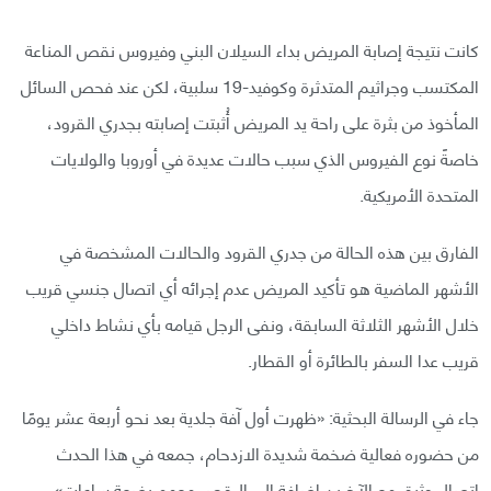
كانت نتيجة إصابة المريض بداء السيلان البني وفيروس نقص المناعة
المكتسب وجراثيم المتدثرة وكوفيد-19 سلبية، لكن عند فحص السائل
المأخوذ من بثرة على راحة يد المريض أُثبتت إصابته بجدري القرود،
خاصةً نوع الفيروس الذي سبب حالات عديدة في أوروبا والولايات
المتحدة الأمريكية.
الفارق بين هذه الحالة من جدري القرود والحالات المشخصة في
الأشهر الماضية هو تأكيد المريض عدم إجرائه أي اتصال جنسي قريب
خلال الأشهر الثلاثة السابقة، ونفى الرجل قيامه بأي نشاط داخلي
قريب عدا السفر بالطائرة أو القطار.
جاء في الرسالة البحثية: «ظهرت أول آفة جلدية بعد نحو أربعة عشر يومًا
من حضوره فعالية ضخمة شديدة الازدحام، جمعه في هذا الحدث
اتصال وثيق مع الآخرين إضافة إلى الرقص معهم بضعة ساعات».