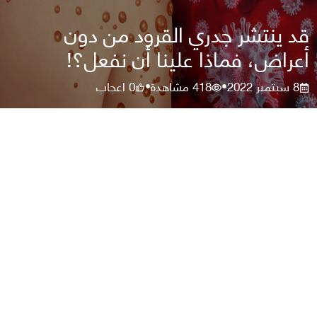
قد ينتشر جدري القرود من دون
أعراض، فماذا علينا أن نفعل؟!
8 سبتمبر 2022
418
مشاهدة
0
اعجاب
•
•