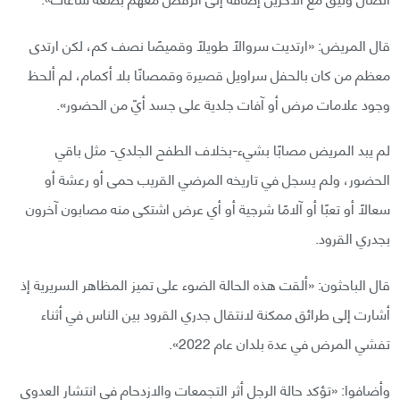
قال المريض: «ارتديت سروالًا طويلًا وقميصًا نصف كم، لكن ارتدى
معظم من كان بالحفل سراويل قصيرة وقمصانًا بلا أكمام، لم ألحظ
وجود علامات مرض أو آفات جلدية على جسد أيّ من الحضور».
لم يبد المريض مصابًا بشيء-بخلاف الطفح الجلدي- مثل باقي
الحضور، ولم يسجل في تاريخه المرضي القريب حمى أو رعشة أو
سعالًا أو تعبًا أو آلامًا شرجية أو أي عرض اشتكى منه مصابون آخرون
بجدري القرود.
قال الباحثون: «ألقت هذه الحالة الضوء على تميز المظاهر السريرية إذ
أشارت إلى طرائق ممكنة لانتقال جدري القرود بين الناس في أثناء
تفشي المرض في عدة بلدان عام 2022».
وأضافوا: «تؤكد حالة الرجل أثر التجمعات والازدحام في انتشار العدوى