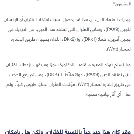
المشقوق".
ويدرك العلماء الآن، أن هذا قد يحصل بسبب افتقاد الفئران أو الإنسان
للجين (PAX9)، وتعاني الفئران التي تفتقد هذا الجين، من الازدياد في
جينين آخرين، هما: (Dkk1)، و( (Dkk2، اللذان يحجبان طريق الإشارة
لمسار (Wnt).
وبالتسلح بهذه المعرفة، قامت الدكتورة سوزا وفريقها، بإعطاء الفئران
التي تفتقد الجين (PAX9)، دواءً مثبِّطًا لـ (DKK)، ومن ثم رفع الحجب
عن طريق إشارة لمسار (Wnt)، فوُلدت الفئران بحنكٍ طبيعي كلياً، ولم
تعانِ أي آثارٍ جانبية صحية.
وقد كان هذا جيد جداً بالنسبة للفئران، ولكن هل بإمكان