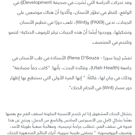
وقد تحركت الدراسة التي نُشرت في صحيفة Development)) في
الواقع، للنظر في تطوّر الأسنان، وأكّدوا أنّ هناك موضعين على
الجينات، تدعى (PAX9) و(Wnt)، تلعب دورًا في تنظيم الأسنان
وتشكيلها، ووجدوا أيضًا أنّ هذه الجينات ترمّز للرفوف الحنكية؛ لتنمو
وتلتحم في المنتصف.
تفسّر (رينا سوزا - Rena D'Souza) الأستاذة في طب الأسنان في
جامعة (Utah Health)، وقائدة البحث، بأنها: "كانت حقاً مصادفة"
وذلك في بيانٍ لها، قائلةً: " إنها المرة الأولى التي نستطيع بها إظهار
دور مسار (Wnt) في التحام الحنك".
يتشكل الحنك المشقوق إذا لم تلتحم الأنسجة المكونة لسقف الفم مع بعضها
بعضًا بشكلٍ كاملٍ بين الأسبوعين السادس والتاسع من الحمل، وينتج عن هذا
فجوة في سقف الفم، تتطلب جراحةٌ ترميمية، ومعالجةٌ صعبةٌ طويلة الأمد،
وتضيف البروفيسورة: " بصفتي طبيبة سريرية، أدرك النتائج المتدهورة للحنك