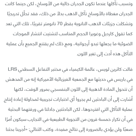
وتسبب تآكلها عندما تكون الجدران خالية من الأوساخ، لكن حينما كانت
الجدران مغطاة بالأوساخ تآكل الذهب بدلًا من ذلك، فقد تحلّل تدريجيًا
وتشكلت جزيئات الذهب النانوية بقطر 70 نانومتر تقريبًا، تلك التي تعد
كما تقول كارديل وغويرا الحجم المناسب لتشتيت انتشار الموجات
الضوئية ما يجعلها تبدو أرجوانية، ومع ذلك لم يقتنع الجميع بأن عملية
التآكل هذه أدت إلى تغير اللون.
قالت كاثرين لويس، عالمة الكيمياء في مختبر التفاعل السطحي LRS
في باريس في حديثها مع الجمعية الفيزيائية الأميركية إنه من المدهش
أن تتحول المادة الذهبية إلى اللون البنفسجي بمرور الوقت، لكنها
أشارت إلى أن الباحثين لم يجروا أي اختبارات تجريبية لمحاولة إعادة إنتاج
عملية التآكل التي اقترحوها، لكن الباحثتين جادلتا في ورقتهما البحثية
في أن تكرار خمسة قرون من التجوية الطبيعية في التجارب سيكون أمرًا
صعبًا ولن يؤدي بالضرورة إلى نتائج مفيدة، وكتب الثنائي: «أجرينا بحثنا