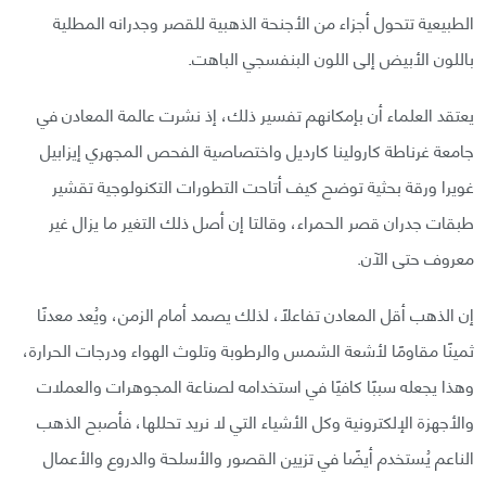
الطبيعية تتحول أجزاء من الأجنحة الذهبية للقصر وجدرانه المطلية
باللون الأبيض إلى اللون البنفسجي الباهت.
يعتقد العلماء أن بإمكانهم تفسير ذلك، إذ نشرت عالمة المعادن في
جامعة غرناطة كارولينا كارديل واختصاصية الفحص المجهري إيزابيل
غويرا ورقة بحثية توضح كيف أتاحت التطورات التكنولوجية تقشير
طبقات جدران قصر الحمراء، وقالتا إن أصل ذلك التغير ما يزال غير
معروف حتى الآن.
إن الذهب أقل المعادن تفاعلًا، لذلك يصمد أمام الزمن، ويُعد معدنًا
ثمينًا مقاومًا لأشعة الشمس والرطوبة وتلوث الهواء ودرجات الحرارة،
وهذا يجعله سببًا كافيًا في استخدامه لصناعة المجوهرات والعملات
والأجهزة الإلكترونية وكل الأشياء التي لا نريد تحللها، فأصبح الذهب
الناعم يُستخدم أيضًا في تزيين القصور والأسلحة والدروع والأعمال