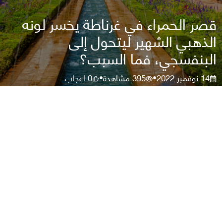
قصر الحمراء في غرناطة يخسر لونه
الذهبي الشهير ليتحول إلى
البنفسجي، فما السبب؟
14 نوفمبر 2022
395
مشاهدة
0
اعجاب
•
•