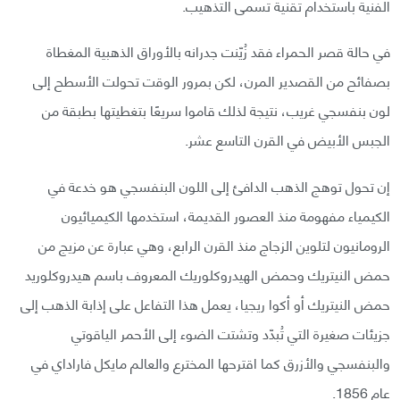
الفنية باستخدام تقنية تسمى التذهيب.
في حالة قصر الحمراء فقد زُيّنت جدرانه بالأوراق الذهبية المغطاة
بصفائح من القصدير المرن، لكن بمرور الوقت تحولت الأسطح إلى
لون بنفسجي غريب، نتيجة لذلك قاموا سريعًا بتغطيتها بطبقة من
الجبس الأبيض في القرن التاسع عشر.
إن تحول توهج الذهب الدافئ إلى اللون البنفسجي هو خدعة في
الكيمياء مفهومة منذ العصور القديمة، استخدمها الكيميائيون
الرومانيون لتلوين الزجاج منذ القرن الرابع، وهي عبارة عن مزيج من
حمض النيتريك وحمض الهيدروكلوريك المعروف باسم هيدروكلوريد
حمض النيتريك أو أكوا ريجيا، يعمل هذا التفاعل على إذابة الذهب إلى
جزيئات صغيرة التي تُبدّد وتشتت الضوء إلى الأحمر الياقوتي
والبنفسجي والأزرق كما اقترحها المخترع والعالم مايكل فاراداي في
عام 1856.