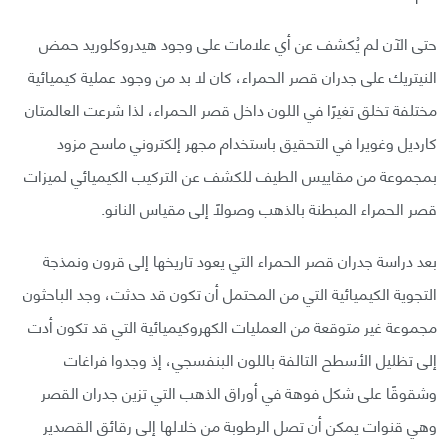
حتى الآن لم يُكشف عن أي علامات على وجود هيدروكلوريد حمض
النيتريك على جدران قصر الحمراء، كان لا بد من وجود عملية كيميائية
مختلفة تخلق تغيرًا في اللون داخل قصر الحمراء، لذا شرعت العالمتان
كارديل وغويرا في التحقيق باستخدام مجهر إلكتروني ماسح مزود
بمجموعة من مقاييس الطيف للكشف عن التركيب الكيميائي لميزات
قصر الحمراء المبطنة بالذهب وصولًا إلى مقياس النانو.
بعد دراسة جدران قصر الحمراء التي يعود تاريخها إلى قرون ونمذجة
التجوية الكيميائية التي من المحتمل أن تكون قد حدثت، وجد الباحثون
مجموعة غير متوقعة من العمليات الكهروكيميائية التي قد تكون أدت
إلى تظليل الأسطح التالفة باللون البنفسجي، إذ وجدوا فراغات
وشقوقًا على شكل فوهة في أوراق الذهب التي تزين جدران القصر
وهي قنوات يمكن أن تصل الرطوبة من خلالها إلى رقائق القصدير