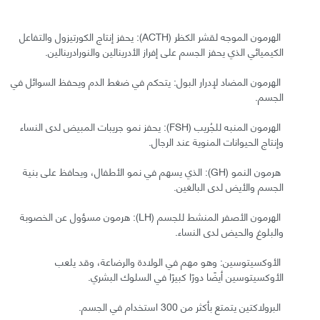
الهرمون الموجه لقشر الكظر (ACTH): يحفز إنتاج الكورتيزول والتفاعل
الكيميائي الذي يحفز الجسم على إفراز الأدرينالين والنورادرينالين.
الهرمون المضاد لإدرار البول: يتحكم في ضغط الدم ويحفظ السوائل في
الجسم.
الهرمون المنبه للجُريب (FSH): يحفز نمو جريبات المبيض لدى النساء
وإنتاج الحيوانات المنوية عند الرجال.
هرمون النمو (GH): الذي يسهم في نمو الأطفال، ويحافظ على بنية
الجسم والأيض لدى البالغين.
الهرمون الأصفر المنشط للجسم (LH): هرمون مسؤول عن الخصوبة
والبلوغ والحيض لدى النساء.
الأوكسيتوسين: وهو مهم في الولادة والرضاعة، وقد يلعب
الأوكسيتوسين أيضًا دورًا كبيرًا في السلوك البشري.
البرولاكتين يتمتع بأكثر من 300 استخدام في الجسم.