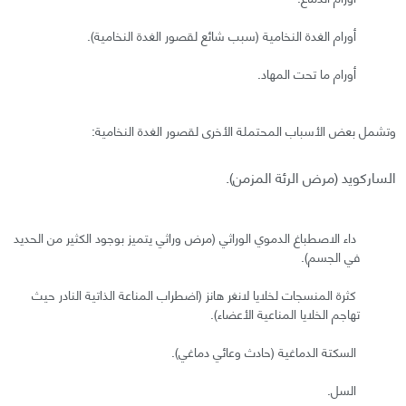
أورام الغدة النخامية (سبب شائع لقصور الغدة النخامية).
أورام ما تحت المهاد.
وتشمل بعض الأسباب المحتملة الأخرى لقصور الغدة النخامية:
الساركويد (مرض الرئة المزمن).
داء الاصطباغ الدموي الوراثي (مرض وراثي يتميز بوجود الكثير من الحديد
في الجسم).
كثرة المنسجات لخلايا لانغر هانز (اضطراب المناعة الذاتية النادر حيث
تهاجم الخلايا المناعية الأعضاء).
السكتة الدماغية (حادث وعائي دماغي).
السل.