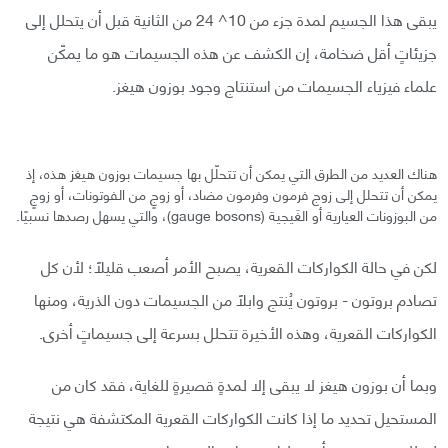
يبقى هذا الجسيم لمدة جزء من 10^ 24 من الثانية قبل أن يتحلل إلى
جزيئاتٍ أقل ضخامة، إن الكشف عن هذه الجسيمات هو ما يمكّن
علماء فيزياء الجسيمات من استنتاج وجود بوزون هيغز.
هناك العديد من الطرق التي يمكن أن تتحلّل بها جسيمات بوزون هيغز هذه، إذ
يمكن أن تتحلل إلى زوج فرمون وفرمون مضاد، أو زوجٍ من الفوتونات، أو زوجٍ
من البوزونات العيارية أو الغَيجية (gauge bosons)، والتي يسهل رصدها نسبيًا.
لكن في حالة الكواركات القعرية، يصبح الأمر أصعب قليلًا؛ لأن كل
تصادم بروتون - بروتون يُنتج وابلًا من الجسيمات دون الذرية، ومنها
الكواركات القعرية، وهذه الأخيرة تتحلل بسرعة إلى جسيماتٍ أخرى.
وبما أن بوزون هيغز لا يبقى إلا لمدةٍ قصيرةٍ للغاية، فقد كان من
المستحيل تحديد ما إذا كانت الكواركات القعرية المكتشفة هي نتيجة