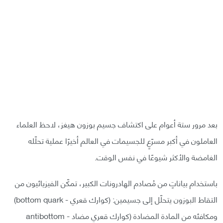
بعد مرور ستة أعوام على اكتشاف جسيم بوزون هيغز، لاحظ العلماء
العاملون في أكبر مسرّعٍ للجسيمات في العالم أخيرًا عملية تحلّله
الغامضة والأكثر شيوعًا في نفس الوقت.
باستخدام بياناتٍ من مُصادم الهادرونات الكبير، تمكّن الفيزيائيون من
التقاط البوزون يتحلّل إلى جسيمين: (كوارك قعري - bottom quark)
ومكافئه من المادة المضادة (كوارك قعري مضاد - antibottom