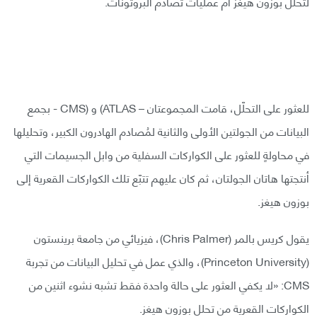
لتحلل بوزون هيغز أم عمليات تصادم البروتونات.
للعثور على التحلّل، قامت المجموعتان – ATLAS) و (CMS - بجمع
البيانات من الجولتين الأولى والثانية لمُصادم الهادرون الكبير، وتحليلها
في محاولةٍ للعثور على الكواركات السفلية من وابل الجسيمات التي
أنتجتها هاتان الجولتان، ثم كان عليهم تتبّع تلك الكواركات القعرية إلى
بوزون هيغز.
يقول كريس بالمر (Chris Palmer)، فيزيائي من جامعة برينستون
(Princeton University)، والذي عمل في تحليل البيانات من تجربة
CMS: «لا يكفي العثور على حالة واحدة فقط تشبه نشوء اثنين من
الكواركات القعرية من تحلل بوزون هيغز.