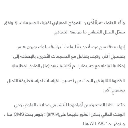
وأكّد العلماء -مرةً أخرى- النموذج المعياري لفيزياء الجسيمات، إذ وافق
معدّل التحلل المُقاس ما يتوقعه النموذج.
إنها نتيجة تفتح فرصةً جديدةً للعلماء لدراسة سلوك بوزون هيغز
بتفصيلٍ أكثر، وكيف يتفاعل مع الجسيمات الأخرى، بالإضافة إلى
إمكانية تفاعله مع جسيماتٍ لم تُكتشف بعد (مثل المادة المظلمة).
الخطوة التالية في البحث هي تحسين القياسات لدراسة طريقة التحلل
بوضوحٍ أكبر.
قدّمت كلتا المجموعتين أوراقهما لتُنشر في مجلات العلوم، وفي
الوقت الحالي يمكن العثور عليهما على(arXiv) : يتوفر بحث CMS هنا ،
ويتوفر بحث ATLAS هنا.