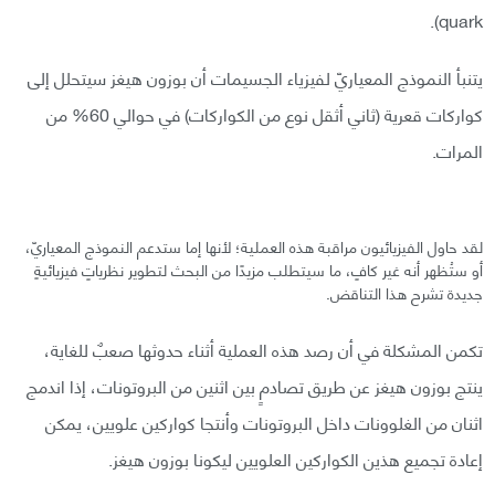
quark).
يتنبأ النموذج المعياريّ لفيزياء الجسيمات أن بوزون هيغز سيتحلل إلى
كواركات قعرية (ثاني أثقل نوع من الكواركات) في حوالي 60% من
المرات.
لقد حاول الفيزيائيون مراقبة هذه العملية؛ لأنها إما ستدعم النموذج المعياريّ،
أو ستُظهر أنه غير كافٍ، ما سيتطلب مزيدًا من البحث لتطوير نظرياتٍ فيزيائيةٍ
جديدة تشرح هذا التناقض.
تكمن المشكلة في أن رصد هذه العملية أثناء حدوثها صعبٌ للغاية،
ينتج بوزون هيغز عن طريق تصادمٍ بين اثنين من البروتونات، إذا اندمج
اثنان من الغلوونات داخل البروتونات وأنتجا كواركين علويين، يمكن
إعادة تجميع هذين الكواركين العلويين ليكونا بوزون هيغز.