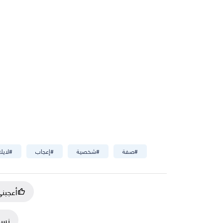
#
صفة
#
شخصية
#
إعجاب
#
لايك
أعجبن
نسخ