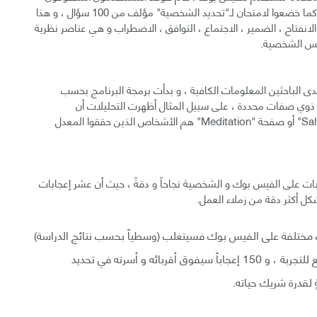
بالسماح للعلماء بالوصول إلى حساباتهم على الفيس بوك كما خضعوا لامتحان لـ"تحديد الشخصية" مؤلف من 100 سؤال ، و هذا
لانفتاح ، الضمير ، الاجتماع ، التوافق ، الاضطراب و هي عناصر نظرية
 الباحثين المعلومات الكافية ، و بدأت برمجة البرنامج بحسب
 ذوي صفات محددة ، على سبيل المثال أظهرت التحليلات أن
المستخدمين المعجبين بصفحة سلفادور دالي "Salvador Dali" أو صفحة "Meditation" هم الأشخاص الذين حققوا المعدل
ابات على الفيس بوك و الشخصية نجاحاً و دقةً ، حيث أن عشر إعجابات
 أكثر دقة من زملاء العمل.
وب بيانات عن 70 إعجاباً بصفحات مختلفة على الفيس بوك فسيتغلب (وسطياً بحسب نتائج الدراسة)
على الأصدقاء أو زملاء السكن في تحديد شخصية الخاضع للتجربة ، و 150 إعجاباً سيفوق أقربائه و أسرته في تحديد