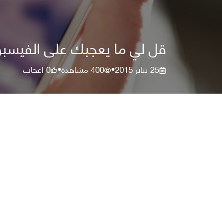
قل لي ما يعجبك على الفيسب
25 يناير 2015
400
مشاهدة
0
اعجاب
•
•