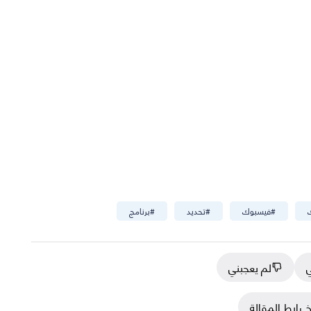
#
فيسبوك
#
تحديد
#
برنامج
ي
لم يعجبني
 رابط المقالة