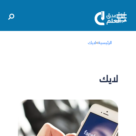
الرئيسية
>
لايك
لايك