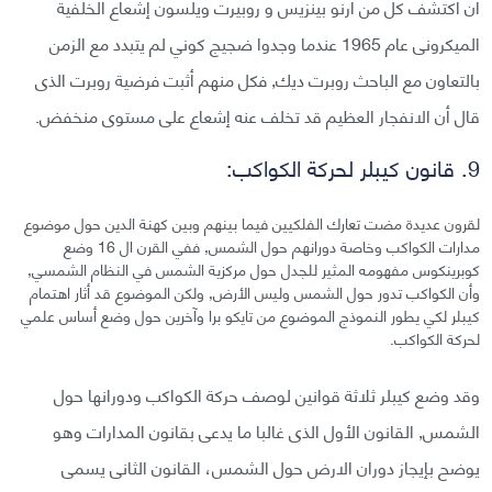
أن اكتشف كل من ارنو بينزيس و روبيرت ويلسون إشعاع الخلفية
الميكرونى عام 1965 عندما وجدوا ضجيج كوني لم يتبدد مع الزمن
بالتعاون مع الباحث روبرت ديك, فكل منهم أثبت فرضية روبرت الذى
قال أن الانفجار العظيم قد تخلف عنه إشعاع على مستوى منخفض.
9. قانون كيبلر لحركة الكواكب:
لقرون عديدة مضت تعارك الفلكيين فيما بينهم وبين كهنة الدين حول موضوع
مدارات الكواكب وخاصة دورانهم حول الشمس, ففي القرن ال 16 وضع
كوبرينكوس مفهومه المثير للجدل حول مركزية الشمس في النظام الشمسي,
وأن الكواكب تدور حول الشمس وليس الأرض, ولكن الموضوع قد أثار اهتمام
كيبلر لكي يطور النموذج الموضوع من تايكو برا وآخرين حول وضع أساس علمي
لحركة الكواكب.
وقد وضع كيبلر ثلاثة قوانين لوصف حركة الكواكب ودورانها حول
الشمس, القانون الأول الذى غالبا ما يدعى بقانون المدارات وهو
يوضح بإيجاز دوران الارض حول الشمس، القانون الثانى يسمى