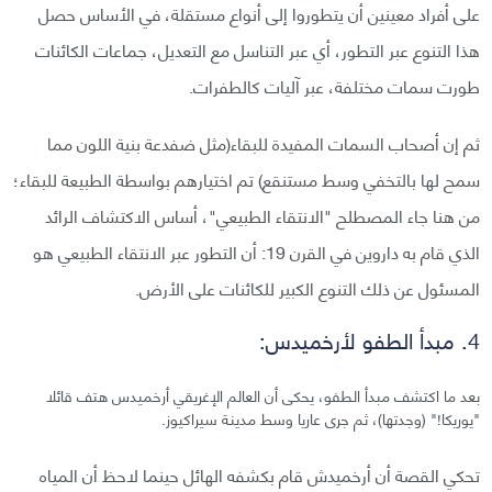
على أفراد معينين أن يتطوروا إلى أنواع مستقلة، في الأساس حصل
هذا التنوع عبر التطور، أي عبر التناسل مع التعديل، جماعات الكائنات
طورت سمات مختلفة، عبر آليات كالطفرات.
ثم إن أصحاب السمات المفيدة للبقاء(مثل ضفدعة بنية اللون مما
سمح لها بالتخفي وسط مستنقع) تم اختيارهم بواسطة الطبيعة للبقاء؛
من هنا جاء المصطلح "الانتقاء الطبيعي"، أساس الاكتشاف الرائد
الذي قام به داروين في القرن 19: أن التطور عبر الانتقاء الطبيعي هو
المسئول عن ذلك التنوع الكبير للكائنات على الأرض.
4. مبدأ الطفو لأرخميدس:
بعد ما اكتشف مبدأ الطفو، يحكى أن العالم الإغريقي أرخميدس هتف قائلا
"يوريكا!" (وجدتها)، ثم جرى عاريا وسط مدينة سيراكيوز.
تحكي القصة أن أرخميدش قام بكشفه الهائل حينما لاحظ أن المياه