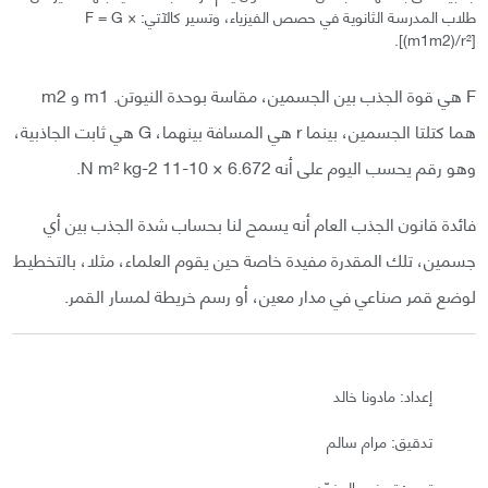
طلاب المدرسة الثانوية في حصص الفيزياء، وتسير كالآتي: F = G ×
[(m1m2)/r²].
F هي قوة الجذب بين الجسمين، مقاسة بوحدة النيوتن. m1 و m2
هما كتلتا الجسمين، بينما r هي المسافة بينهما، G هي ثابت الجاذبية،
وهو رقم يحسب اليوم على أنه 6.672 × 10-11 N m² kg-2.
فائدة قانون الجذب العام أنه يسمح لنا بحساب شدة الجذب بين أي
جسمين، تلك المقدرة مفيدة خاصة حين يقوم العلماء، مثلا، بالتخطيط
لوضع قمر صناعي في مدار معين، أو رسم خريطة لمسار القمر.
إعداد: مادونا خالد
تدقيق: مرام سالم
تحرير: تسنيم المنجّد