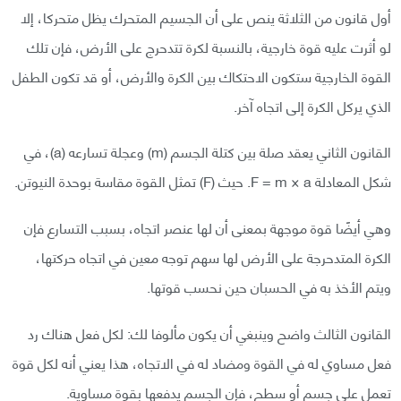
أول قانون من الثلاثة ينص على أن الجسيم المتحرك يظل متحركا، إلا
لو أثرت عليه قوة خارجية، بالنسبة لكرة تتدحرج على الأرض، فإن تلك
القوة الخارجية ستكون الاحتكاك بين الكرة والأرض، أو قد تكون الطفل
الذي يركل الكرة إلى اتجاه آخر.
القانون الثاني يعقد صلة بين كتلة الجسم (m) وعجلة تسارعه (a)، في
شكل المعادلة F = m × a. حيث (F) تمثل القوة مقاسة بوحدة النيوتن.
وهي أيضًا قوة موجهة بمعنى أن لها عنصر اتجاه، بسبب التسارع فإن
الكرة المتدحرجة على الأرض لها سهم توجه معين في اتجاه حركتها،
ويتم الأخذ به في الحسبان حين نحسب قوتها.
القانون الثالث واضح وينبغي أن يكون مألوفا لك: لكل فعل هناك رد
فعل مساوي له في القوة ومضاد له في الاتجاه، هذا يعني أنه لكل قوة
تعمل على جسم أو سطح، فإن الجسم يدفعها بقوة مساوية.