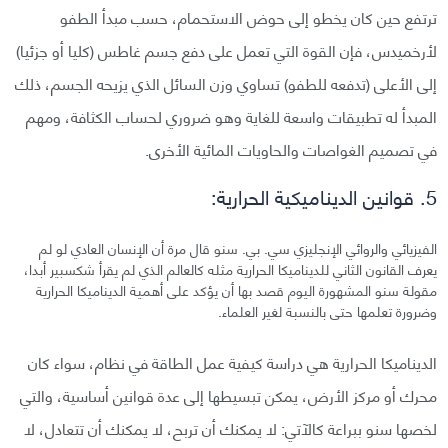
ترتفع حين كان يخطو إلى حوض الاستحمام، حسب مبدأ الطفو
لأرخميدس، فإن القوة التي تعمل على دفع جسم غاطس (كليا أو جزئيا)
إلى الأعلى (تدفعه للطفو) تساوي وزن السائل الذي يزيحه الجسم، ذلك
المبدأ له تطبيقات واسعة للغاية وهو ضروري لحساب الكثافة، ومهم
في تصميم الغواصات والحاويات المائية الأخرى.
5. قوانين الديناميكية الحرارية:
الفيزيائي والروائي الإنجليزي سي. بي. سنو قال مرة أن الإنسان العادي لو لم
يعرف القانون الثاني للديناميكا الحرارية مثله كالعالم الذي لم يقرأ شكسبير أبدا،
مقولة سنو المشهورة اليوم قصد بها أن يؤكد على أهمية الديناميكا الحرارية
وضرورة تعلمها حتى بالنسبة لغير العلماء.
الديناميكا الحرارية هي دراسة كيفية عمل الطاقة في نظام، سواء كان
محرك أو مركز الأرض، يمكن تبسيطها إلى عدة قوانين أساسية، والتي
لخصها سنو ببراعة كالآتي: لا يمكنك أن تربح، لا يمكنك أن تتعادل، لا