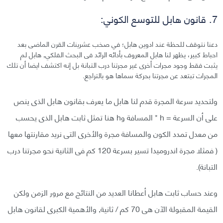
7. قانون هابل للتوسع الكوني:
دعنا نتوقف للحظة عند ادوين هابل؛ في صخب عشرينات القرن الماضى بعد
احباط كبير، يظهر لنا هابل المعروف بأدائه الرائد فى البحث الفلكي, هابل لم
يثبت فقط وجود مجرات أخرى غير مجرتنا درب التبانة بل إنه اكتشف ايضا أن تلك
المجرات تبتعد عن مجرتنا بحركة سماها هو بالتراجع.
ولتحديد سرعة المجرة قدم لنا هابل ما يعرف بقانون هابل الذى ينص
على أن السرعة = h * المسافة وh هنا تمثل ثابت هابل الذى يحسب
من معدل تمدد الكون والمسافة مجرة والأخرى التى نريد مقارنتها معها
( فمثلا مجرة اندروميدا تسير بسرعة 120 كم فى الثانية نحو مجرتنا درب
التبانة).
وعند حساب ثابت هابل أعطانا العديد من النتائج مع مرور الزمن ولكن
القيمة المقبولة الآن هى 70 كم / ثانية, والأهمية الكبرى لقانون هابل