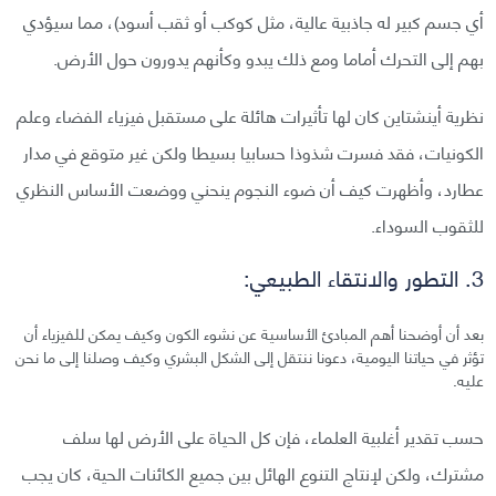
أي جسم كبير له جاذبية عالية، مثل كوكب أو ثقب أسود)، مما سيؤدي
بهم إلى التحرك أماما ومع ذلك يبدو وكأنهم يدورون حول الأرض.
نظرية أينشتاين كان لها تأثيرات هائلة على مستقبل فيزياء الفضاء وعلم
الكونيات، فقد فسرت شذوذا حسابيا بسيطا ولكن غير متوقع في مدار
عطارد، وأظهرت كيف أن ضوء النجوم ينحني ووضعت الأساس النظري
للثقوب السوداء.
3. التطور والانتقاء الطبيعي:
بعد أن أوضحنا أهم المبادئ الأساسية عن نشوء الكون وكيف يمكن للفيزياء أن
تؤثر في حياتنا اليومية، دعونا ننتقل إلى الشكل البشري وكيف وصلنا إلى ما نحن
عليه.
حسب تقدير أغلبية العلماء، فإن كل الحياة على الأرض لها سلف
مشترك، ولكن لإنتاج التنوع الهائل بين جميع الكائنات الحية، كان يجب