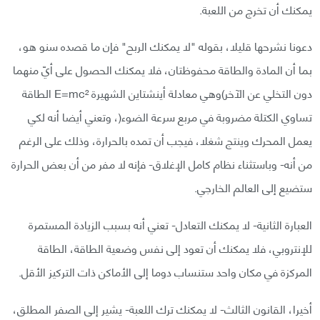
يمكنك أن تخرج من اللعبة.
دعونا نشرحها قليلا، بقوله "لا يمكنك الربح" فإن ما قصده سنو هو،
بما أن المادة والطاقة محفوظتان، فلا يمكنك الحصول على أيّ منهما
دون التخلي عن الآخر)وهي معادلة أينشتاين الشهيرة E=mc² الطاقة
تساوي الكتلة مضروبة في مربع سرعة الضوء(، وتعني أيضا أنه لكي
يعمل المحرك وينتج شغلا، فيجب أن تمده بالحرارة، وذلك على الرغم
من أنه- وباستثناء نظام كامل الإغلاق- فإنه لا مفر من أن بعض الحرارة
ستضيع إلى العالم الخارجي.
العبارة الثانية- لا يمكنك التعادل- تعني أنه بسبب الزيادة المستمرة
للإنتروبي، فلا يمكنك أن تعود إلى نفس وضعية الطاقة، الطاقة
المركزة في مكان واحد ستنساب دوما إلى الأماكن ذات التركيز الأقل.
أخيرا، القانون الثالث- لا يمكنك ترك اللعبة- يشير إلى الصفر المطلق،