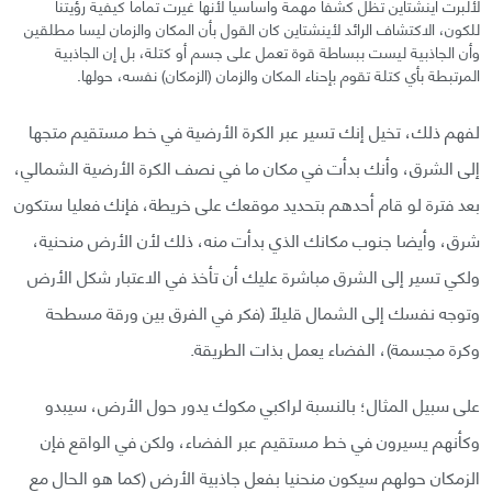
لألبرت أينشتاين تظل كشفا مهمة وأساسيا لأنها غيرت تماما كيفية رؤيتنا
للكون، الاكتشاف الرائد لأينشتاين كان القول بأن المكان والزمان ليسا مطلقين
وأن الجاذبية ليست ببساطة قوة تعمل على جسم أو كتلة، بل إن الجاذبية
المرتبطة بأي كتلة تقوم بإحناء المكان والزمان (الزمكان) نفسه، حولها.
لفهم ذلك، تخيل إنك تسير عبر الكرة الأرضية في خط مستقيم متجها
إلى الشرق، وأنك بدأت في مكان ما في نصف الكرة الأرضية الشمالي،
بعد فترة لو قام أحدهم بتحديد موقعك على خريطة، فإنك فعليا ستكون
شرق، وأيضا جنوب مكانك الذي بدأت منه، ذلك لأن الأرض منحنية،
ولكي تسير إلى الشرق مباشرة عليك أن تأخذ في الاعتبار شكل الأرض
وتوجه نفسك إلى الشمال قليلًا (فكر في الفرق بين ورقة مسطحة
وكرة مجسمة)، الفضاء يعمل بذات الطريقة.
على سبيل المثال؛ بالنسبة لراكبي مكوك يدور حول الأرض، سيبدو
وكأنهم يسيرون في خط مستقيم عبر الفضاء، ولكن في الواقع فإن
الزمكان حولهم سيكون منحنيا بفعل جاذبية الأرض (كما هو الحال مع