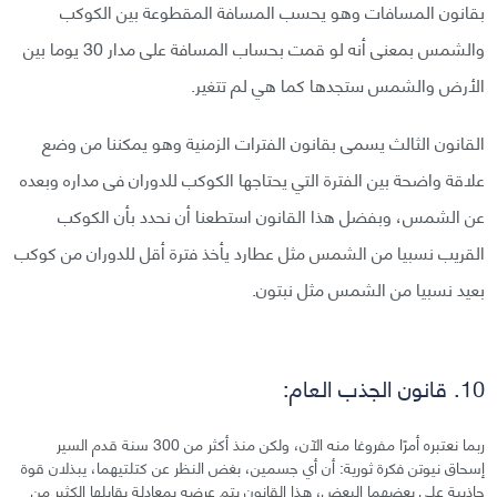
بقانون المسافات وهو يحسب المسافة المقطوعة بين الكوكب
والشمس بمعنى أنه لو قمت بحساب المسافة على مدار 30 يوما بين
الأرض والشمس ستجدها كما هي لم تتغير.
القانون الثالث يسمى بقانون الفترات الزمنية وهو يمكننا من وضع
علاقة واضحة بين الفترة التي يحتاجها الكوكب للدوران فى مداره وبعده
عن الشمس، وبفضل هذا القانون استطعنا أن نحدد بأن الكوكب
القريب نسبيا من الشمس مثل عطارد يأخذ فترة أقل للدوران من كوكب
بعيد نسبيا من الشمس مثل نبتون.
10. قانون الجذب العام:
ربما نعتبره أمرًا مفروغا منه الآن، ولكن منذ أكثر من 300 سنة قدم السير
إسحاق نيوتن فكرة ثورية: أن أي جسمين، بغض النظر عن كتلتيهما، يبذلان قوة
جاذبية على بعضهما البعض، هذا القانون يتم عرضه بمعادلة يقابلها الكثير من