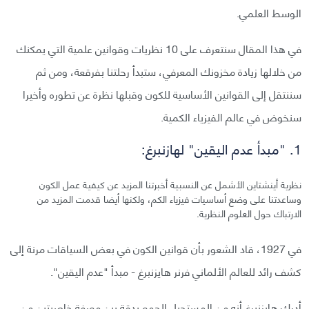
الوسط العلمي.
في هذا المقال سنتعرف على 10 نظريات وقوانين علمية التي يمكنك
من خلالها زيادة مخزونك المعرفي، ستبدأ رحلتنا بفرقعة، ومن ثم
سننتقل إلى القوانين الأساسية للكون وقبلها نظرة عن تطوره وأخيرا
سنخوض في عالم الفيزياء الكمية.
1. "مبدأ عدم اليقين" لهازنبرغ:
نظرية أينشتاين الأشمل عن النسبية أخبرتنا المزيد عن كيفية عمل الكون
وساعدتنا على وضع أساسيات فيزياء الكم، ولكنها أيضا قدمت المزيد من
الارتباك حول العلوم النظرية.
في 1927، قاد الشعور بأن قوانين الكون في بعض السياقات مرنة إلى
كشف رائد للعالم الألماني فرنر هايزنبرغ - مبدأ "عدم اليقين".
أدرك هايزنبرغ أنه من المستحيل الجمع بدقة بين معرفة خاصيتين من