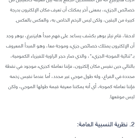
خصائص الجزيء، بمعنى آخر يمكنك أن تعرف مكان الإلكترون بدرجة
كبيرة من اليقين، ولكن ليس الزخم الخاص به، والعكس بالعكس.
لاحقا، قام نيلز بوهر بكشف يساعد على فهم مبدأ هايزنبرغ، بوهر وجد
أن الإلكترون يمتلك خصائص جزيء وموجة معا، وهو المبدأ المعروف
بـ"ثنائية الموجة-الجزيء"، والذي صار حجر الزاوية للفيزياء الكمومية،
بالتالي حين نقيس مكان إلكترون، فإننا نعامله كجزيء موجود في نقطة
محددة في الفراغ، وله طول موجي غير محدد، أما عندما نقيس زخمه
فإننا نعامله كموجة، أي أنه يمكننا معرفة قيمة طولها الموجي، ولكن
ليس موقعها.
2. نظرية النسبية العامة: