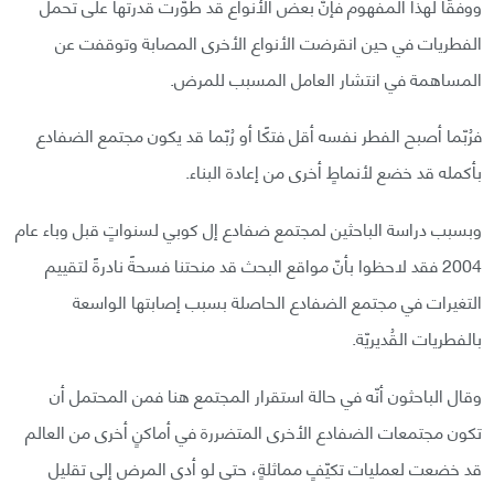
ووفقًا لهذا المفهوم فإنّ بعض الأنواع قد طوّرت قدرتها على تحمل
الفطريات في حين انقرضت الأنواع الأخرى المصابة وتوقفت عن
المساهمة في انتشار العامل المسبب للمرض.
فرُبّما أصبح الفطر نفسه أقل فتكًا أو رُبّما قد يكون مجتمع الضفادع
بأكمله قد خضع لأنماطٍ أخرى من إعادة البناء.
وبسبب دراسة الباحثين لمجتمع ضفادع إل كوبي لسنواتٍ قبل وباء عام
2004 فقد لاحظوا بأنّ مواقع البحث قد منحتنا فسحةً نادرةً لتقييم
التغيرات في مجتمع الضفادع الحاصلة بسبب إصابتها الواسعة
بالفطريات القُديريّة.
وقال الباحثون أنّه في حالة استقرار المجتمع هنا فمن المحتمل أن
تكون مجتمعات الضفادع الأخرى المتضررة في أماكنٍ أخرى من العالم
قد خضعت لعمليات تكيّفٍ مماثلةٍ، حتى لو أدى المرض إلى تقليل