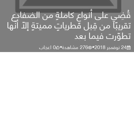
قُضِي على أنواعٍ كاملةٍ من الضفادع
تقريبًا من قِبل فطرياتٍ مميتةٍ إلّا أنّها
تطوّرت فيما بعد
24 نوفمبر 2018
276
مشاهدة
0
اعجاب
•
•