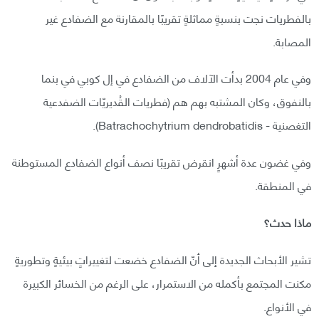
بالفطريات نجت بنسبةٍ مماثلةٍ تقريبًا بالمقارنة مع الضفادع غير
المصابة.
وفي عام 2004 بدأت الآلاف من الضفادع في إل كوبي في بنما
بالنفوق، وكان المشتبه بهم هم (فطريات القُديريّات الضفدعية
التغصنية - Batrachochytrium dendrobatidis).
وفي غضون عدة أشهرٍ انقرض تقريبًا نصف أنواع الضفادع المستوطنة
في المنطقة.
ماذا حدث؟
تشير الأبحاث الجديدة إلى أنّ الضفادع خضعت لتغييراتٍ بيئيةٍ وتطوريةٍ
مكنت المجتمع بأكمله من الاستمرار، على الرغم من الخسائر الكبيرة
في الأنواع.