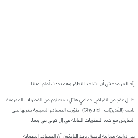
إنّه لأمر مدهش أن نشاهد التطوّر وهو يحدث أمام أعيننا.
خلال عقدٍ من انقراضٍ جماعيٍ هائلٍ سببه نوع من الفطريات المعروفة
باسم (القُديريّات – Chytrid)، طوّرت الضفادع المتبقية قدرتها على
التعايش مع هذه الفطريات القاتلة في إل كوبي في بنما.
في دراسةٍ ميدانيةٍ لاحقةٍ، وجد الباحثون أنّ الضفادع المصابة