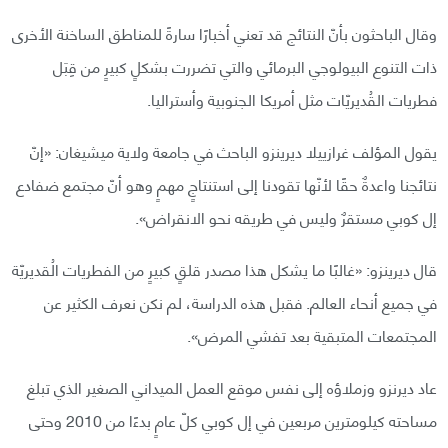
وقال الباحثون بأنّ النتائج قد تعني أخبارًا سارةً للمناطق الساخنة الأخرى
ذات التنوع البيولوجي البرمائي والتي تضررت بشكلٍ كبيرٍ من قِبَل
فطريات القُديريّات مثل أمريكا الجنوبية وأستراليا.
يقول المؤلف غرازييلا ديرينزو الباحث في جامعة ولاية ميشيغان: «إنّ
نتائجنا واعدةٌ حقًا لأنّها تقودنا إلى استنتاجٍ مهمٍ وهو أنّ مجتمع ضفادع
إل كوبي مستقرٌ وليس في طريقه نحو الانقراض».
قال ديرينزو: «غالبًا ما يشكل هذا مصدر قلقٍ كبيرٍ من الفطريات الُقديريّة
في جميع أنحاء العالم. فقبل هذه الدراسة، لم نكن نعرف الكثير عن
المجتمعات المتبقية بعد تفشي المرض».
عاد ديرنزو وزملاؤه إلى نفس موقع العمل الميداني الصغير الذي تبلغ
مساحته كيلومترين مربعين في إل كوبي كلّ عامٍ بدءًا من 2010 وحتى