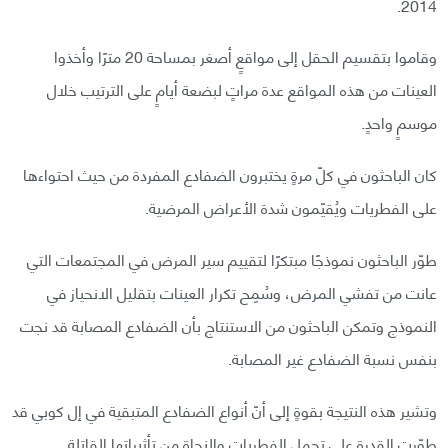
2014.
وقاموا بتقسيم الحقل إلى مواقعٍ أصغر بمساحة 20 مترًا وأخذوا
العينات من هذه المواقع عدة مراتٍ لبضعة أيامٍ على الترتيب خلال
موسمٍ واحدٍ.
كان الباحثون في كلّ مرةٍ يختبرون الضفادع المفردة من حيث احتواءها
على الفطريات ويُقيّمون شدة الأعراض المرضية.
طوّر الباحثون نموذجًا مبتكرًا لتقييم سير المرض في المجتمعات التي
عانت من تفشي المرض، وسُمِح تكرار العينات بتقليل الانحياز في
النموذج وتمكن الباحثون من الاستنتاج بأن الضفادع المصابة قد نجت
بنفس نسبة الضفادع غير المصابة.
وتشير هذه النتيجة بقوةٍ إلى أنّ أنواع الضفادع المتبقية في إل كوبي قد
طوّرت القدرة على تحمل الفطريات والنجاة من تأثيراتها القاتلة.