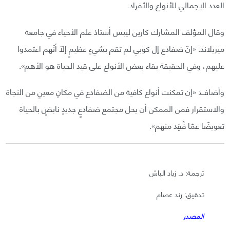
العدد الإجمالي للأنواع والأفراد.
وقال المؤلف المشارك كارين ليبس أستاذ علم الأحياء في جامعة
ميريلاند: «إنّ ضفادع إل كوبي لم تقم بشيءٍ عظيمٍ إلّا أنّهم اعتمدوا
عليهم، وفي الحقيقة بقاء بعض الأنواع على قيد الحياة هو الأهم».
وأضاف: «إن تمكنت أنواع كافية من الضفادع في مكانٍ معينٍ من النجاة
والاستقرار فمن الممكن أن يحل مجتمع ضفادعٍ جديدٍ نابضٍ بالحياة
تعويضًا عمّا فُقِد منهم».
ترجمة: د. زياد الباش
تدقيق: رند عصام
المصدر