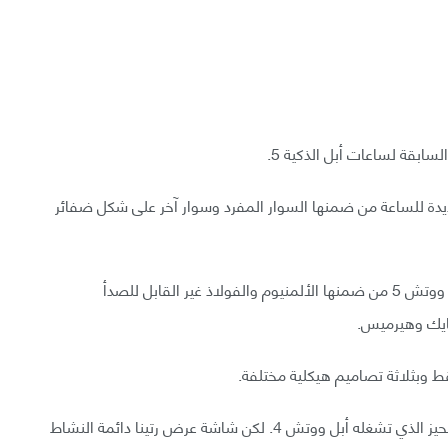
ابقة لساعات أبل الذكية 5.
ديدة للساعة من ضمنها السوار المفرد وسوار آخر على شكل ضفائر
ستتاح أبل ووتش 6 بعدد من التصاميم الهيكلية مثل أبل ووتش 5 من ضمنها الألمنيوم والفولاذ غير القابل للصدأ
نايك وهيرميس.
تتيح كلتا الساعتين شاشة عرض أكبر ضمن نفس أبعاد الحيز الذي تشغله أبل ووتش 4. لكن شاشة عرض رتينا دائمة النشاط