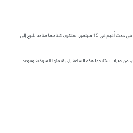
أطلقت شركة أبل سلسلة ساعاتها الذكية الجديدة 6 وSE في حدث أُقيم في 15 سبتمبر، ستكون كلتاهما متاحة للبيع إلى
ين، من ميزات ستتيحها هذه الساعة إلى قيمتها السوقية وموعد