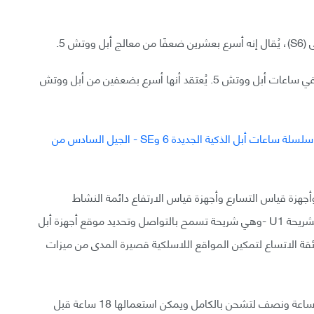
في حين تعمل أبل ووتش SE بمعالج S5 كما هو الحال في ساعات أبل ووتش 5. يُعتقد أنها أسرع بضعفين من أبل ووتش
هزة قياس التسارع وأجهزة قياس الارتفاع دائمة النشاط
وميكروفونات ومكبرات صوت. تُزود أبل ووتش 6 أيضًا بشريحة U1 -وهي شريحة تسمح بالتواصل وتحديد موقع أجهزة أبل
ئقة الاتساع لتمكين المواقع اللاسلكية قصيرة المدى من ميزات
تمتاز أبل ووتش 6 بالشحن السريع إذ يُقال إنها تستغرق ساعة ونصف لتشحن بالكامل ويمكن استعمالها 18 ساعة قبل