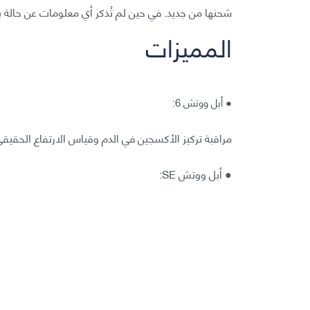
شحنها من جديد. في حين لم تُذكر أي معلومات عن حالة بطارية أبل
المميزات
● أبل ووتش 6:
مراقبة تركيز الأكسجين في الدم وقياس الارتفاع الحقيقي، إض
● أبل ووتش SE: