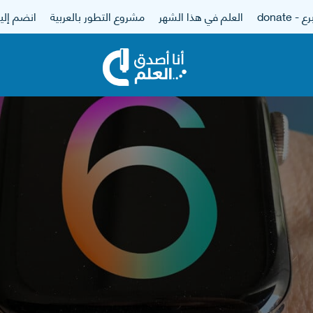
 - donate
العلم في هذا الشهر
مشروع التطور بالعربية
انضم إلين