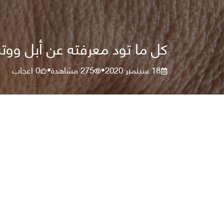
كل ما تود معرفته عن أبل ووتش 6 وأبل ووت
18 سبتمبر 2020
275
مشاهدة
0
اعجاب
•
•