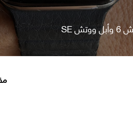
ش SE
مق