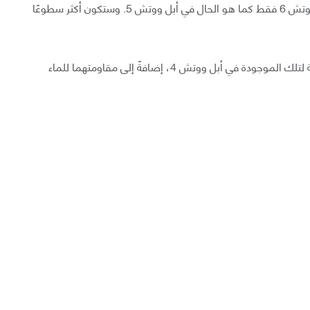
(Always On Retina display) ستكون متاحة في أبل ووتش 6 فقط كما هو الحال في أبل ووتش 5. وستكون أكثر سطوعًا
في حين تمتلك أبل ووتش SE شاشة عرض رتينا مشابهة لتلك الموجودة في أبل ووتش 4، إضافةً إلى مقاومتهما للماء