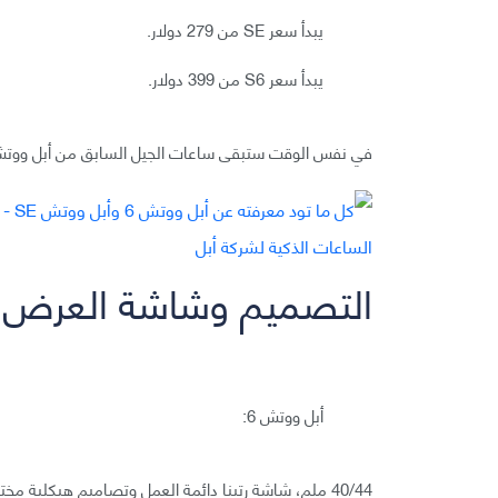
يبدأ سعر SE من 279 دولار.
يبدأ سعر S6 من 399 دولار.
في نفس الوقت ستبقى ساعات الجيل السابق من أبل ووتش 3 موجودة في الأسواق بسعر 199 دولار في الولايات المت
التصميم وشاشة العرض
أبل ووتش 6:
40/44 ملم، شاشة رتينا دائمة العمل وتصاميم هيكلية مختلفة.